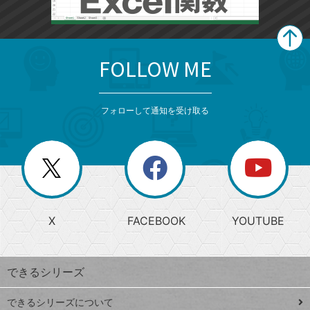
FOLLOW ME
search
format_list_bulleted
検
カ
検
カ
索
テ
メ
ゴ
索
テ
ニ
リ
フォローして通知を受け取る
ゴ
ュ
ー
ー
一
リ
を
覧
閉
を
ー
じ
閉
か
る
じ
る
search
ら
急
X
FACEBOOK
YOUTUBE
探
上
検
昇
索
す
ワ
できるシリーズ
ー
ド
できるシリーズについて