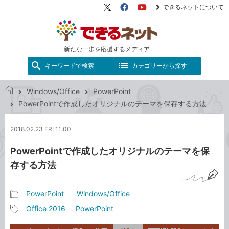
できるネットについて
X（旧
Facebook
YouTube
Twitter）
新たな一歩を応援するメディア
キーワードで検索
カテゴリーから探す
Windows/Office
PowerPoint
で
PowerPointで作成したオリジナルのテーマを保存する方法
き
る
2018.02.23 FRI 11:00
ネ
ッ
PowerPointで作成したオリジナルのテーマを保
ト
存する方法
PowerPoint
Windows/Office
記
Office 2016
PowerPoint
事
記
カ