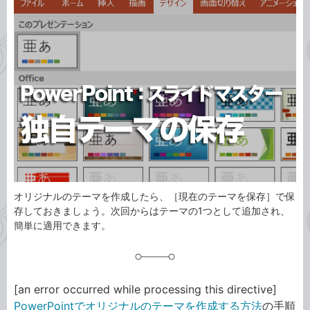
事
テ
タ
ゴ
グ
リ
オリジナルのテーマを作成したら、［現在のテーマを保存］で保
存しておきましょう。次回からはテーマの1つとして追加され、
簡単に適用できます。
[an error occurred while processing this directive]
PowerPointでオリジナルのテーマを作成する方法
の手順