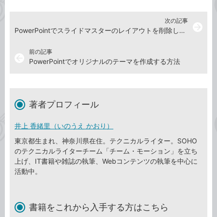
次の記事
arrow_forward
PowerPointでスライドマスターのレイアウトを削除してしまったときは？
前の記事
arrow_back
PowerPointでオリジナルのテーマを作成する方法
著者プロフィール
井上 香緒里（いのうえ かおり）
東京都生まれ、神奈川県在住。テクニカルライター。SOHO
のテクニカルライターチーム「チーム・モーション」を立ち
上げ、IT書籍や雑誌の執筆、Webコンテンツの執筆を中心に
活動中。
書籍をこれから入手する方はこちら