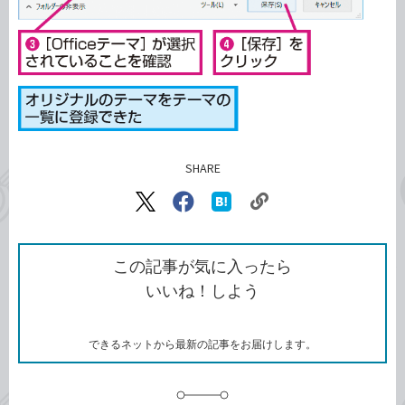
SHARE
記事をシェアする
リ
X（旧
Facebook
は
ン
Twitter）
で
て
ク
で
シ
な
を
シ
ェ
ブ
この記事が気に入ったら
コ
ェ
ア
ッ
いいね！しよう
ピ
ア
ク
ー
マ
ー
ク
できるネットから最新の記事をお届けします。
に
追
加