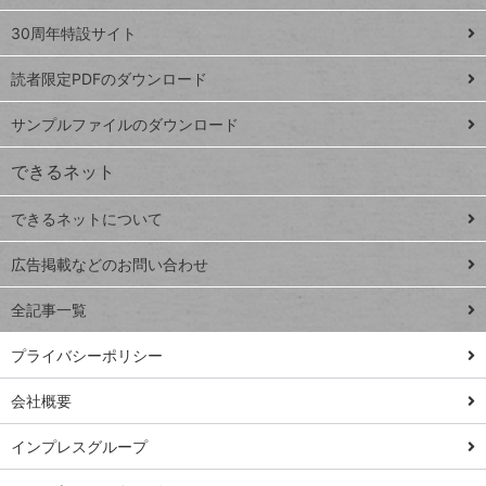
Google
ト
スプレ
ッ
30周年特設サイト
ッドシ
プ
読者限定PDFのダウンロード
ート
ペ
iPhone
ー
サンプルファイルのダウンロード
VLOOKUP
ジ
できるネット
連載
できるネットについて
Excel Q&A
close
閉じ
トイアンナ流仕
広告掲載などのお問い合わせ
る
事術
全記事一覧
PowerAutomate
ではじめる業務
プライバシーポリシー
の完全自動化
会社概要
AI議事録作成術
Windows 11
インプレスグループ
Q&A