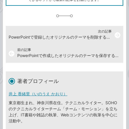
に
追
加
次の記事
arrow_forward
PowerPointで登録したオリジナルのテーマを削除する方法
前の記事
arrow_back
PowerPointで作成したオリジナルのテーマを保存する方法
著者プロフィール
井上 香緒里（いのうえ かおり）
東京都生まれ、神奈川県在住。テクニカルライター。SOHO
のテクニカルライターチーム「チーム・モーション」を立ち
上げ、IT書籍や雑誌の執筆、Webコンテンツの執筆を中心に
活動中。