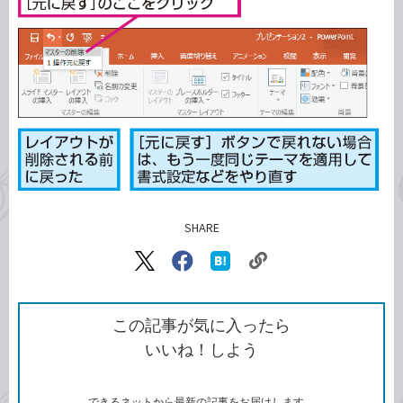
SHARE
記事をシェアする
リ
X（旧
Facebook
は
ン
Twitter）
で
て
ク
で
シ
な
を
シ
ェ
ブ
この記事が気に入ったら
コ
ェ
ア
ッ
いいね！しよう
ピ
ア
ク
ー
マ
ー
ク
できるネットから最新の記事をお届けします。