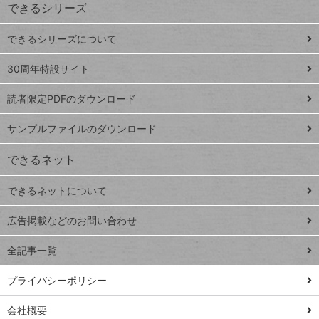
できるシリーズ
ー
ド
できるシリーズについて
Google
ト
スプレ
ッ
30周年特設サイト
ッドシ
プ
読者限定PDFのダウンロード
ート
ペ
iPhone
ー
サンプルファイルのダウンロード
VLOOKUP
ジ
できるネット
連載
できるネットについて
Excel Q&A
close
閉じ
トイアンナ流仕
広告掲載などのお問い合わせ
る
事術
全記事一覧
PowerAutomate
ではじめる業務
プライバシーポリシー
の完全自動化
会社概要
AI議事録作成術