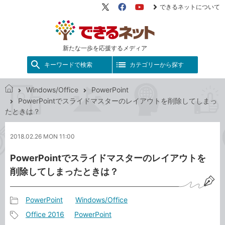
できるネットについて
X（旧
Facebook
YouTube
Twitter）
新たな一歩を応援するメディア
キーワードで検索
カテゴリーから探す
Windows/Office
PowerPoint
で
PowerPointでスライドマスターのレイアウトを削除してしまっ
き
たときは？
る
ネ
2018.02.26 MON 11:00
ッ
ト
PowerPointでスライドマスターのレイアウトを
削除してしまったときは？
PowerPoint
Windows/Office
記
Office 2016
PowerPoint
事
記