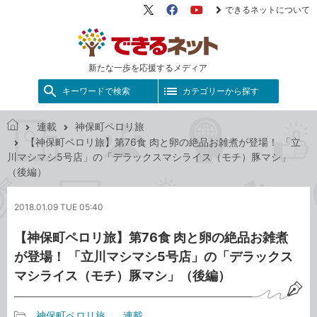
できるネットについて
X（旧
Facebook
YouTube
Twitter）
新たな一歩を応援するメディア
キーワードで検索
カテゴリーから探す
連載
神保町ペロリ旅
で
【神保町ペロリ旅】第76食 肉と卵の絶品お雑煮が登場！ 「立
き
川マシマシ5号店」の「デラックスマシライス（モチ）豚マシ」
る
（後編）
ネ
ッ
2018.01.09 TUE 05:40
ト
【神保町ペロリ旅】第76食 肉と卵の絶品お雑煮
が登場！ 「立川マシマシ5号店」の「デラックス
マシライス（モチ）豚マシ」（後編）
神保町ペロリ旅
連載