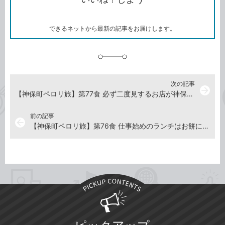
ー
マ
ー
ク
できるネットから最新の記事をお届けします。
に
追
加
次の記事
arrow_forward
【神保町ペロリ旅】第77食 必ず二度見するお店が神保町エリア出店！ 「カレーは飲み物。水道橋店」の「黒い肉カレー 水道橋デラックス 山盛り」（前編）
前の記事
arrow_back
【神保町ペロリ旅】第76食 仕事始めのランチはお餅に決まり!? 「立川マシマシ5号店」の「デラックスマシライス（モチ）豚マシ」（前編）