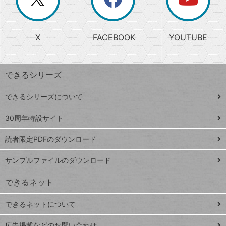
じ
閉
か
る
じ
る
search
ら
急
X
FACEBOOK
YOUTUBE
探
上
検
昇
索
す
ワ
できるシリーズ
ー
ド
できるシリーズについて
Google
ト
スプレ
ッ
30周年特設サイト
ッドシ
プ
読者限定PDFのダウンロード
ート
ペ
iPhone
ー
サンプルファイルのダウンロード
VLOOKUP
ジ
できるネット
連載
できるネットについて
Excel Q&A
close
閉じ
トイアンナ流仕
広告掲載などのお問い合わせ