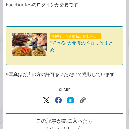
Facebookへのログインが必要です
神保町ランチ情報はおまかせ！
"できる"大食漢のペロリ旅まと
め
※写真はお店の方の許可をいただいて撮影しています
SHARE
記事をシェアする
リ
X（旧
Facebook
は
ン
Twitter）
で
て
ク
で
シ
な
を
シ
ェ
ブ
この記事が気に入ったら
コ
ェ
ア
ッ
いいね！しよう
ピ
ア
ク