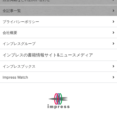
る
事術
全記事一覧
PowerAutomate
ではじめる業務
プライバシーポリシー
の完全自動化
会社概要
AI議事録作成術
Windows 11
インプレスグループ
Q&A
インプレスの書籍情報サイト&ニュースメディア
Teams踏み込み
活用術
インプレスブックス
Excel講師の仕事
Impress Watch
術
エクセル時短
パワポ時短
Windows Tips
神保町ペロリ旅