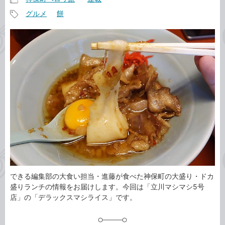
記
グルメ
餅
事
記
カ
事
テ
タ
ゴ
グ
リ
できる編集部の大食い担当・進藤が食べた神保町の大盛り・ドカ
盛りランチの情報をお届けします。今回は「立川マシマシ5号
店」の「デラックスマシライス」です。