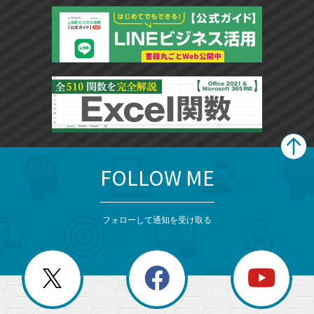
FOLLOW ME
search
format_list_bulleted
検
カ
検
カ
索
テ
メ
ゴ
索
テ
ニ
リ
フォローして通知を受け取る
ゴ
ュ
ー
ー
一
リ
を
覧
閉
を
ー
じ
閉
か
る
じ
る