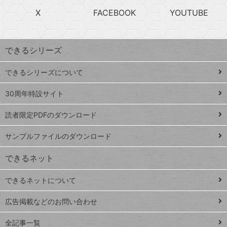
search
ら
急
X
FACEBOOK
YOUTUBE
探
上
検
昇
索
す
ワ
できるシリーズ
ー
ド
できるシリーズについて
Google
ト
スプレ
ッ
30周年特設サイト
ッドシ
プ
読者限定PDFのダウンロード
ート
ペ
iPhone
ー
サンプルファイルのダウンロード
VLOOKUP
ジ
できるネット
連載
できるネットについて
Excel Q&A
close
閉じ
トイアンナ流仕
広告掲載などのお問い合わせ
る
事術
全記事一覧