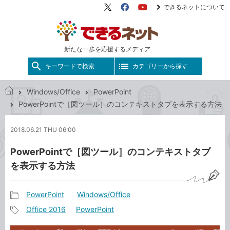
できるネットについて
X（旧
Facebook
YouTube
Twitter）
新たな一歩を応援するメディア
キーワードで検索
カテゴリーから探す
Windows/Office
PowerPoint
で
PowerPointで［図ツール］のコンテキストタブを表示する方法
き
る
2018.06.21 THU 06:00
ネ
ッ
PowerPointで［図ツール］のコンテキストタブ
ト
を表示する方法
PowerPoint
Windows/Office
記
Office 2016
PowerPoint
事
記
カ