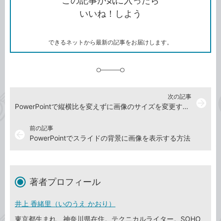
この記事が気に入ったら
コ
ェ
ア
ッ
いいね！しよう
ピ
ア
ク
ー
マ
ー
ク
できるネットから最新の記事をお届けします。
に
追
加
次の記事
arrow_forward
PowerPointで縦横比を変えずに画像のサイズを変更する方法
前の記事
arrow_back
PowerPointでスライドの背景に画像を表示する方法
著者プロフィール
井上 香緒里（いのうえ かおり）
東京都生まれ、神奈川県在住。テクニカルライター。SOHO