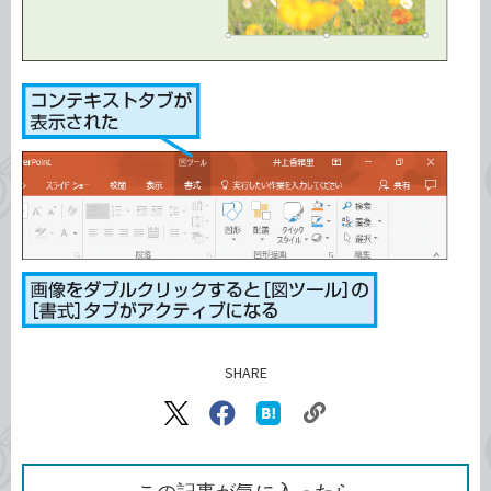
SHARE
記事をシェアする
リ
X（旧
Facebook
は
ン
Twitter）
で
て
ク
で
シ
な
を
シ
ェ
ブ