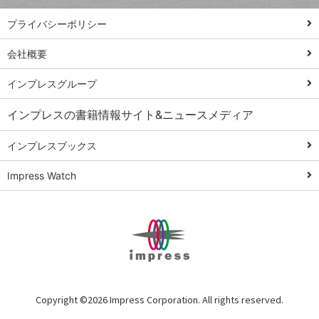
PowerAutomate
ではじめる業務
プライバシーポリシー
の完全自動化
会社概要
AI議事録作成術
Windows 11
インプレスグループ
Q&A
インプレスの書籍情報サイト&ニュースメディア
Teams踏み込み
活用術
インプレスブックス
Excel講師の仕事
Impress Watch
術
エクセル時短
パワポ時短
Windows Tips
神保町ペロリ旅
俺のメルカリ
Copyright ©
2026 Impress Corporation. All rights reserved.