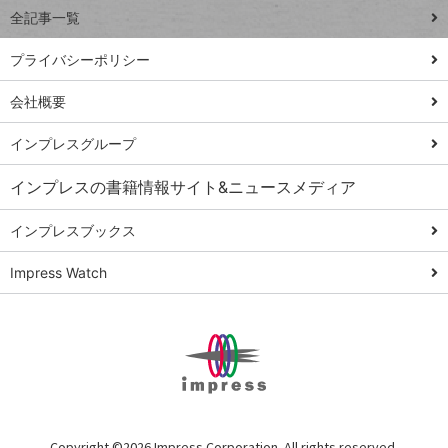
事術
全記事一覧
PowerAutomate
ではじめる業務
プライバシーポリシー
の完全自動化
会社概要
AI議事録作成術
Windows 11
インプレスグループ
Q&A
インプレスの書籍情報サイト&ニュースメディア
Teams踏み込み
活用術
インプレスブックス
Excel講師の仕事
Impress Watch
術
エクセル時短
パワポ時短
Windows Tips
神保町ペロリ旅
俺のメルカリ
Copyright ©
2026 Impress Corporation. All rights reserved.