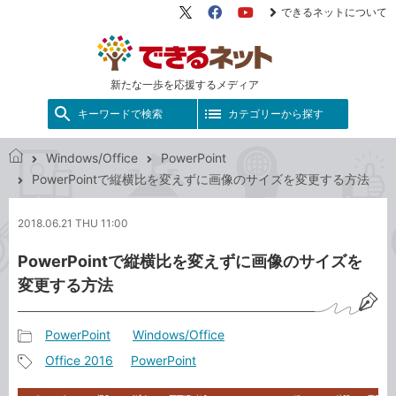
できるネットについて
X（旧
Facebook
YouTube
Twitter）
新たな一歩を応援するメディア
キーワードで検索
カテゴリーから探す
Windows/Office
PowerPoint
で
PowerPointで縦横比を変えずに画像のサイズを変更する方法
き
る
2018.06.21 THU 11:00
ネ
ッ
PowerPointで縦横比を変えずに画像のサイズを
ト
変更する方法
PowerPoint
Windows/Office
記
Office 2016
PowerPoint
事
記
カ