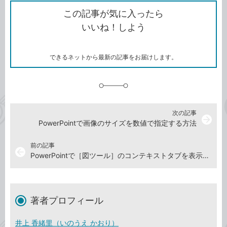
ク
を
シ
ェ
ブ
この記事が気に入ったら
コ
ェ
ア
ッ
いいね！しよう
ピ
ア
ク
ー
マ
ー
ク
できるネットから最新の記事をお届けします。
に
追
加
次の記事
arrow_forward
PowerPointで画像のサイズを数値で指定する方法
前の記事
arrow_back
PowerPointで［図ツール］のコンテキストタブを表示する方法
著者プロフィール
井上 香緒里（いのうえ かおり）