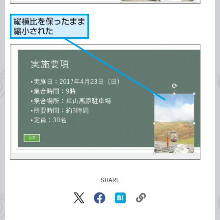
SHARE
記事をシェアする
リ
X（旧
Facebook
は
ン
Twitter）
で
て
で
シ
な