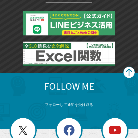
FOLLOW ME
search
format_list_bulleted
検
カ
検
カ
索
テ
メ
ゴ
索
テ
ニ
リ
フォローして通知を受け取る
ゴ
ュ
ー
ー
一
リ
を
覧
閉
を
ー
じ
閉