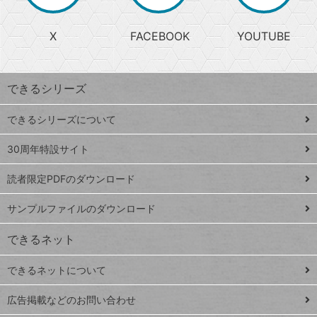
か
る
じ
る
search
ら
急
X
FACEBOOK
YOUTUBE
探
上
検
昇
索
す
ワ
できるシリーズ
ー
ド
できるシリーズについて
Google
ト
スプレ
ッ
30周年特設サイト
ッドシ
プ
読者限定PDFのダウンロード
ート
ペ
iPhone
ー
サンプルファイルのダウンロード
VLOOKUP
ジ
できるネット
連載
できるネットについて
Excel Q&A
close
閉じ
トイアンナ流仕
広告掲載などのお問い合わせ
る