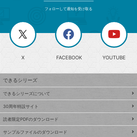
メ
ゴ
索
テ
ニ
リ
フォローして通知を受け取る
ゴ
ュ
ー
ー
一
リ
を
覧
閉
を
ー
じ
閉
か
る
じ
る
search
ら
急
X
FACEBOOK
YOUTUBE
探
上
検
昇
索
す
ワ
できるシリーズ
ー
ド
できるシリーズについて
Google
ト
スプレ
ッ
30周年特設サイト
ッドシ
プ
読者限定PDFのダウンロード
ート
ペ
iPhone
ー
サンプルファイルのダウンロード
VLOOKUP
ジ