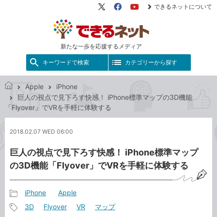
できるネットについて
X（旧
Facebook
YouTube
Twitter）
新たな一歩を応援するメディア
キーワードで検索
カテゴリーから探す
Apple
iPhone
で
巨人の視点で見下ろす快感！ iPhone標準マップの3D機能
き
「Flyover」でVRを手軽に体験する
る
ネ
2018.02.07 WED 06:00
ッ
ト
巨人の視点で見下ろす快感！ iPhone標準マップ
の3D機能「Flyover」でVRを手軽に体験する
iPhone
Apple
記
3D
Flyover
VR
マップ
事
記