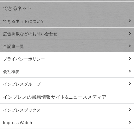
できるネット
連載
できるネットについて
Excel Q&A
close
閉じ
トイアンナ流仕
広告掲載などのお問い合わせ
る
事術
全記事一覧
PowerAutomate
ではじめる業務
プライバシーポリシー
の完全自動化
会社概要
AI議事録作成術
Windows 11
インプレスグループ
Q&A
インプレスの書籍情報サイト&ニュースメディア
Teams踏み込み
活用術
インプレスブックス
Excel講師の仕事
Impress Watch
術