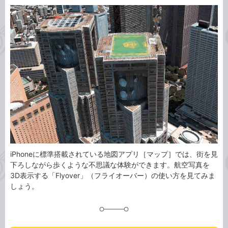
カ
事
テ
タ
ゴ
グ
リ
iPhoneに標準搭載されている地図アプリ［マップ］では、街を見
下ろしながら歩くような不思議な体験ができます。航空写真を
3D表示する「Flyover」（フライオーバー）の使い方を見てみま
しょう。