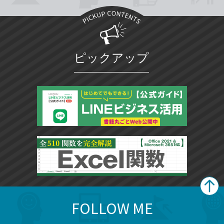
ピックアップ
FOLLOW ME
search
format_list_bulleted
検
カ
検
カ
索
テ