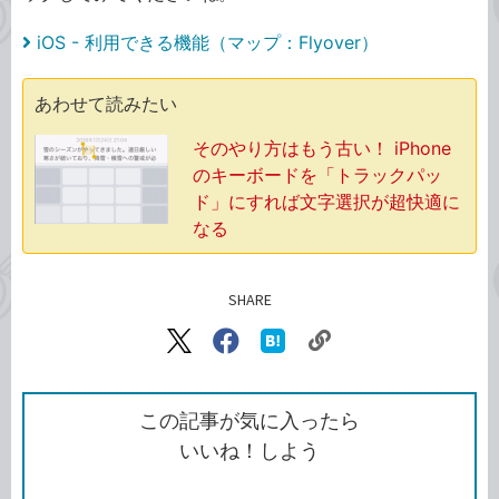
iOS - 利用できる機能（マップ：Flyover）
あわせて読みたい
そのやり方はもう古い！ iPhone
のキーボードを「トラックパッ
ド」にすれば文字選択が超快適に
なる
SHARE
記事をシェアする
リ
X（旧
Facebook
は
ン
Twitter）
で
て
ク
で
シ
な
を
シ
ェ
ブ
この記事が気に入ったら
コ
ェ
ア
ッ
いいね！しよう
ピ
ア
ク
ー
マ
ー