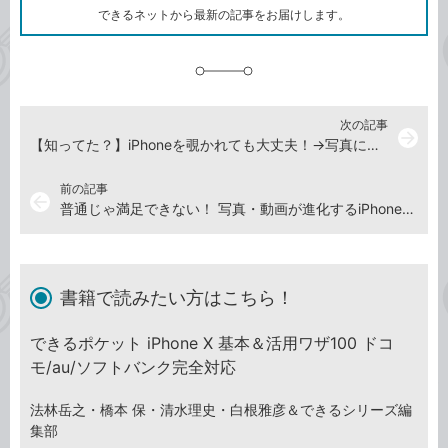
ク
できるネットから最新の記事をお届けします。
に
追
加
次の記事
arrow_forward
【知ってた？】iPhoneを覗かれても大丈夫！→写真に何が写っているのか分からなくする方法
前の記事
arrow_back
普通じゃ満足できない！ 写真・動画が進化するiPhoneカメラの撮影機能5選
書籍で読みたい方はこちら！
できるポケット iPhone X 基本＆活用ワザ100 ドコ
モ/au/ソフトバンク完全対応
法林岳之・橋本 保・清水理史・白根雅彦＆できるシリーズ編
集部