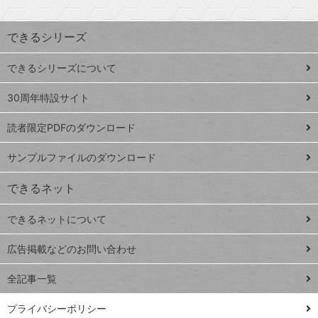
昇
索
す
ワ
できるシリーズ
ー
ド
できるシリーズについて
Google
ト
スプレ
ッ
30周年特設サイト
ッドシ
プ
読者限定PDFのダウンロード
ート
ペ
iPhone
ー
サンプルファイルのダウンロード
VLOOKUP
ジ
できるネット
連載
できるネットについて
Excel Q&A
close
閉じ
トイアンナ流仕
広告掲載などのお問い合わせ
る
事術
全記事一覧
PowerAutomate
ではじめる業務
プライバシーポリシー