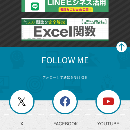
FOLLOW ME
search
format_list_bulleted
検
カ
検
カ
索
テ
メ
ゴ
索
テ
ニ
リ
フォローして通知を受け取る
ゴ
ュ
ー
ー
一
リ
を
覧
閉
を
ー
じ
閉
か
る
じ
る
search
ら
急
X
FACEBOOK
YOUTUBE
探
上
検