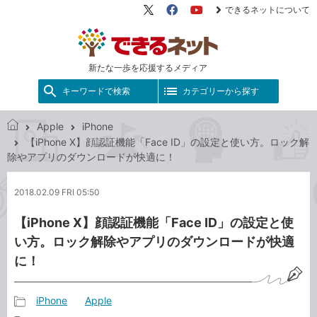
できるネットについて
X（旧
Facebook
YouTube
Twitter）
新たな一歩を応援するメディア
キーワードで検索
カテゴリーから探す
Apple
iPhone
で
【iPhone X】顔認証機能「Face ID」の設定と使い方。ロック解
き
除やアプリのダウンロードが快適に！
る
ネ
2018.02.09 FRI 05:50
ッ
ト
【iPhone X】顔認証機能「Face ID」の設定と使
い方。ロック解除やアプリのダウンロードが快適
に！
iPhone
Apple
記