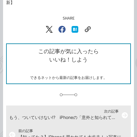
新】
SHARE
記事をシェアする
リ
X（旧
Facebook
は
ン
Twitter）
で
て
ク
で
シ
な
を
シ
ェ
ブ
この記事が気に入ったら
コ
ェ
ア
ッ
いいね！しよう
ピ
ア
ク
ー
マ
ー
ク
できるネットから最新の記事をお届けします。
に
追
加
次の記事
arrow_forward
もう、ついていけない!? iPhoneの「意外と知られていない新機能」7選
前の記事
arrow_back
【知ってた？】iPhoneを覗かれても大丈夫！→写真に何が写っているのか分からなくする方法