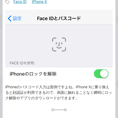
Face ID
iPhone X
事
記
カ
事
テ
タ
ゴ
グ
リ
iPhoneのパスコード入力は面倒ですよね。iPhone Xに乗り換え
ると顔認証が利用できるので、画面に触れることなく瞬時にロッ
ク解除やアプリのダウンロードができます。