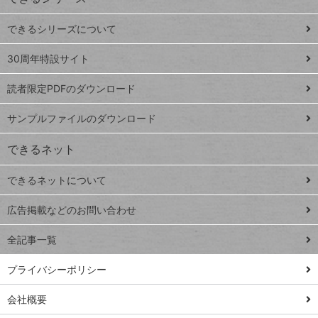
ド
できるシリーズについて
Google
ト
スプレ
ッ
30周年特設サイト
ッドシ
プ
読者限定PDFのダウンロード
ート
ペ
iPhone
ー
サンプルファイルのダウンロード
VLOOKUP
ジ
できるネット
連載
できるネットについて
Excel Q&A
close
閉じ
トイアンナ流仕
広告掲載などのお問い合わせ
る
事術
全記事一覧
PowerAutomate
ではじめる業務
プライバシーポリシー
の完全自動化
会社概要
AI議事録作成術