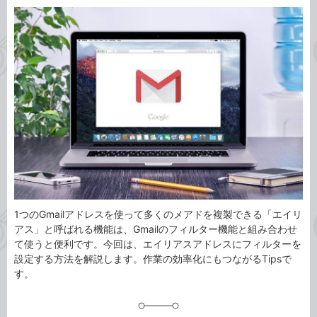
カ
事
テ
タ
ゴ
グ
リ
1つのGmailアドレスを使って多くのメアドを複製できる「エイリ
アス」と呼ばれる機能は、Gmailのフィルター機能と組み合わせ
て使うと便利です。今回は、エイリアスアドレスにフィルターを
設定する方法を解説します。作業の効率化にもつながるTipsで
す。