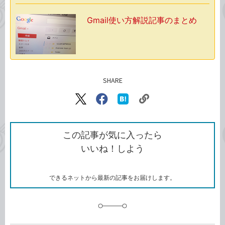
Gmail使い方解説記事のまとめ
SHARE
記事をシェアする
リ
X（旧
Facebook
は
ン
Twitter）
で
て
ク
で
シ
な
を
シ
ェ
ブ
この記事が気に入ったら
コ
ェ
ア
ッ
いいね！しよう
ピ
ア
ク
ー
マ
ー
ク
できるネットから最新の記事をお届けします。
に
追
加