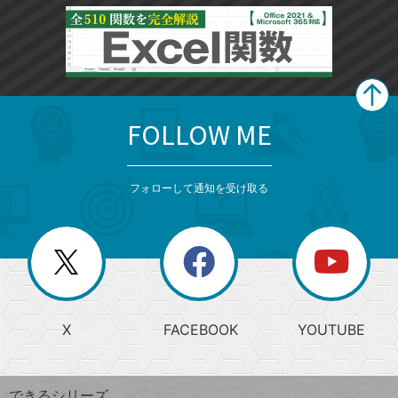
FOLLOW ME
search
format_list_bulleted
検
カ
検
カ
索
テ
メ
ゴ
索
テ
ニ
リ
フォローして通知を受け取る
ゴ
ュ
ー
ー
一
リ
を
覧
閉
を
ー
じ
閉
か
る
じ
る
search
ら
急
X
FACEBOOK
YOUTUBE
探
上
検
昇
索
す
ワ
できるシリーズ
ー