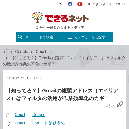
できるネットについて
X（旧
Facebook
YouTube
Twitter）
新たな一歩を応援するメディア
キーワードで検索
カテゴリーから探す
Google
Gmail
で
【知ってる？】Gmailの複製アドレス（エイリアス）はフィルタ
き
の活用が作業効率化のカギ！
る
ネ
2018.02.27 TUE 07:24
ッ
ト
【知ってる？】Gmailの複製アドレス（エイリア
ス）はフィルタの活用が作業効率化のカギ！
Gmail
Google
記
Gmail
Tips
作業効率化
事
記