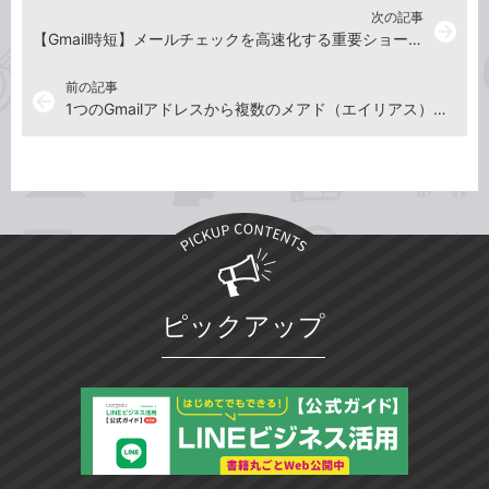
次の記事
arrow_forward
【Gmail時短】メールチェックを高速化する重要ショートカットキー「5選」
前の記事
arrow_back
1つのGmailアドレスから複数のメアド（エイリアス）を作成する方法
ピックアップ