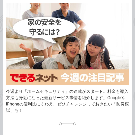
カ
事
テ
タ
ゴ
グ
リ
今週より「ホームセキュリティ」の連載がスタート。料金も導入
方法も身近になった最新サービス事情を紹介します。Googleや
iPhoneの便利技にくわえ、ぜひチャレンジしておきたい「防災模
試」も！