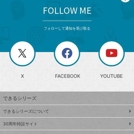
FOLLOW ME
search
format_list_bulleted
検
カ
検
カ
索
テ
メ
ゴ
索
テ
ニ
リ
フォローして通知を受け取る
ゴ
ュ
ー
ー
一
リ
を
覧
閉
を
ー
じ
閉
か
る
じ
る
search
ら
急
X
FACEBOOK
YOUTUBE
探
上
検
昇
索
す
ワ
できるシリーズ
ー
ド
できるシリーズについて
Google
ト
スプレ
ッ
30周年特設サイト
ッドシ
プ