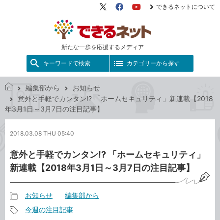
できるネットについて
X（旧
Facebook
YouTube
Twitter）
新たな一歩を応援するメディア
キーワードで検索
カテゴリーから探す
編集部から
お知らせ
で
意外と手軽でカンタン!? 「ホームセキュリティ」新連載【2018
き
年3月1日～3月7日の注目記事】
る
ネ
2018.03.08 THU 05:40
ッ
ト
意外と手軽でカンタン!? 「ホームセキュリティ」
新連載【2018年3月1日～3月7日の注目記事】
お知らせ
編集部から
記
今週の注目記事
事
記