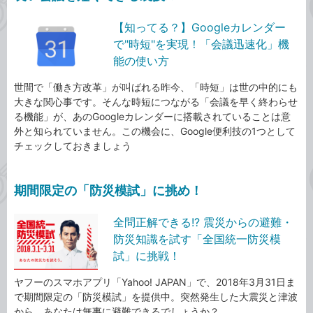
【知ってる？】Googleカレンダー
で"時短"を実現！「会議迅速化」機
能の使い方
世間で「働き方改革」が叫ばれる昨今、「時短」は世の中的にも
大きな関心事です。そんな時短につながる「会議を早く終わらせ
る機能」が、あのGoogleカレンダーに搭載されていることは意
外と知られていません。この機会に、Google便利技の1つとして
チェックしておきましょう
期間限定の「防災模試」に挑め！
全問正解できる!? 震災からの避難・
防災知識を試す「全国統一防災模
試」に挑戦！
ヤフーのスマホアプリ「Yahoo! JAPAN」で、2018年3月31日ま
で期間限定の「防災模試」を提供中。突然発生した大震災と津波
から、あなたは無事に避難できるでしょうか？