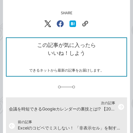
SHARE
記事をシェアする
リ
X（旧
Facebook
は
ン
Twitter）
で
て
ク
で
シ
な
を
シ
ェ
ブ
この記事が気に入ったら
コ
ェ
ア
ッ
いいね！しよう
ピ
ア
ク
ー
マ
ー
ク
できるネットから最新の記事をお届けします。
に
追
加
次の記事
arrow_forward
会議を時短できるGoogleカレンダーの裏技とは!? 【2018年3月9日】
前の記事
arrow_back
Excelのコピペでミスしない！ 「非表示セル」を制するワザ【2018年3月2日】