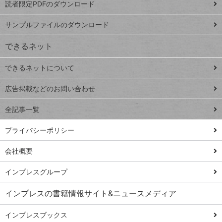
読者限定PDFのダウンロード
ート
ペ
iPhone
ー
サンプルファイルのダウンロード
VLOOKUP
ジ
できるネット
連載
できるネットについて
Excel Q&A
close
閉じ
トイアンナ流仕
広告掲載などのお問い合わせ
る
事術
全記事一覧
PowerAutomate
ではじめる業務
プライバシーポリシー
の完全自動化
会社概要
AI議事録作成術
Windows 11
インプレスグループ
Q&A
インプレスの書籍情報サイト&ニュースメディア
Teams踏み込み
活用術
インプレスブックス