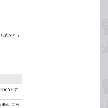
る形式かどう
きる標準的なビデ
ル形式。高画