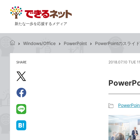
新たな一歩を応援するメディア
Windows/Office
PowerPoint
PowerPointのス
で
き
る
SHARE
2018.07.10 TUE 1
記
ネ
事
ッ
を
X（旧
ト
Powe
シ
Twitter）
ェ
で
ア
Facebook
す
シ
で
PowerPoin
る
ェ
記
シ
LINE
ア
事
ェ
で
カ
ア
送
は
テ
る
て