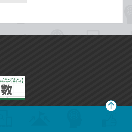
ペ
ー
ジ
上
部
へ