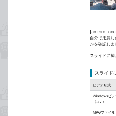
ゴ
な
リ
ブ
ッ
ク
マ
[an error occ
ー
自分で用意した
ク
かを確認しま
に
追
スライドに挿
加
スライド
ビデオ形式
Windowsビ
（.avi）
MPGファイル