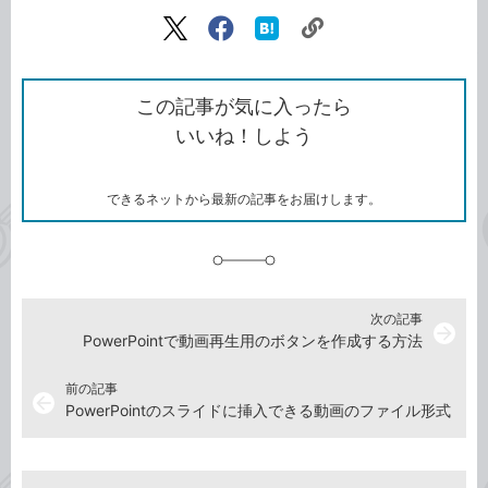
記事をシェアする
リ
X（旧
Facebook
は
ン
Twitter）
で
て
ク
で
シ
な
を
シ
ェ
ブ
この記事が気に入ったら
コ
ェ
ア
ッ
いいね！しよう
ピ
ア
ク
ー
マ
ー
ク
できるネットから最新の記事をお届けします。
に
追
加
次の記事
arrow_forward
PowerPointで動画再生用のボタンを作成する方法
前の記事
arrow_back
PowerPointのスライドに挿入できる動画のファイル形式