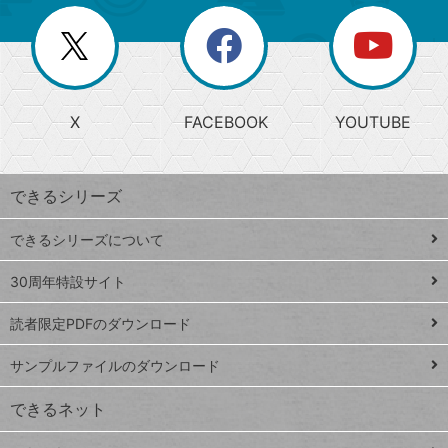
ー
一
リ
を
覧
閉
を
ー
じ
閉
か
る
じ
る
search
ら
急
X
FACEBOOK
YOUTUBE
探
上
検
昇
索
す
ワ
できるシリーズ
ー
ド
できるシリーズについて
Google
ト
スプレ
ッ
30周年特設サイト
ッドシ
プ
読者限定PDFのダウンロード
ート
ペ
iPhone
ー
サンプルファイルのダウンロード
VLOOKUP
ジ
できるネット
連載