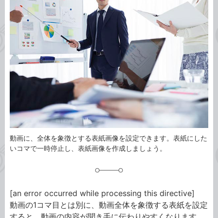
事
テ
タ
ゴ
グ
リ
動画に、全体を象徴とする表紙画像を設定できます。表紙にした
いコマで一時停止し、表紙画像を作成しましょう。
[an error occurred while processing this directive]
動画の1コマ目とは別に、動画全体を象徴する表紙を設定
すると、動画の内容が聞き手に伝わりやすくなります。