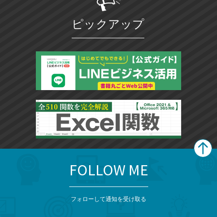
ピックアップ
FOLLOW ME
search
format_list_bulleted
検
カ
検
カ
索
テ
メ
ゴ
索
テ
ニ
リ
フォローして通知を受け取る
ゴ
ュ
ー