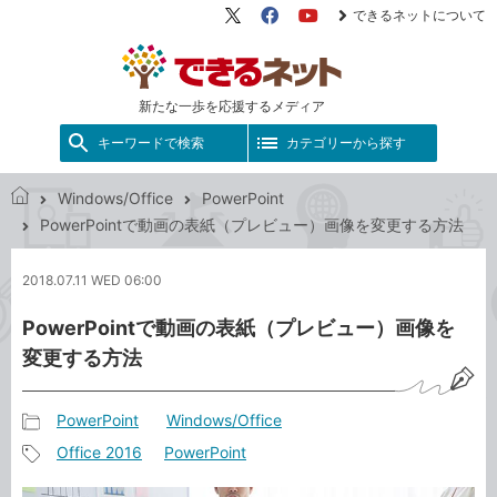
できるネットについて
X（旧
Facebook
YouTube
Twitter）
新たな一歩を応援するメディア
キーワードで検索
カテゴリーから探す
Windows/Office
PowerPoint
で
PowerPointで動画の表紙（プレビュー）画像を変更する方法
き
る
2018.07.11 WED 06:00
ネ
ッ
PowerPointで動画の表紙（プレビュー）画像を
ト
変更する方法
PowerPoint
Windows/Office
記
Office 2016
PowerPoint
事
記
カ