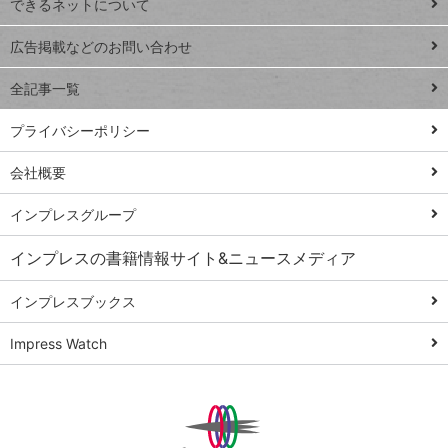
できるネットについて
Excel Q&A
close
閉じ
トイアンナ流仕
広告掲載などのお問い合わせ
る
事術
全記事一覧
PowerAutomate
ではじめる業務
プライバシーポリシー
の完全自動化
会社概要
AI議事録作成術
Windows 11
インプレスグループ
Q&A
インプレスの書籍情報サイト&ニュースメディア
Teams踏み込み
活用術
インプレスブックス
Excel講師の仕事
Impress Watch
術
エクセル時短
パワポ時短
Windows Tips