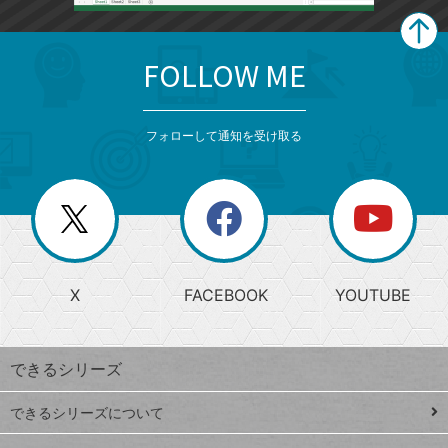
FOLLOW ME
search
format_list_bulleted
検
カ
検
カ
索
テ
メ
ゴ
索
テ
ニ
リ
フォローして通知を受け取る
ゴ
ュ
ー
ー
一
リ
を
覧
閉
を
ー
じ
閉
か
る
じ
る
search
ら
急
X
FACEBOOK
YOUTUBE
探
上
検
昇
索
す
ワ
できるシリーズ
ー
ド
できるシリーズについて
Google
ト