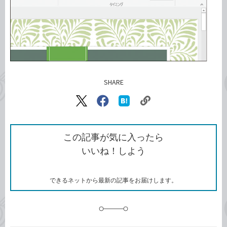
SHARE
記事をシェアする
リ
X（旧
Facebook
は
ン
Twitter）
で
て
ク
で
シ
な
を
シ
ェ
ブ
この記事が気に入ったら
コ
ェ
ア
ッ
いいね！しよう
ピ
ア
ク
ー
マ
ー
ク
できるネットから最新の記事をお届けします。
に
追
加