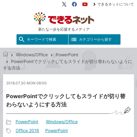
できるネットについて
X（旧
Facebook
YouTube
Twitter）
新たな一歩を応援するメディア
キーワードで検索
カテゴリーから探す
Windows/Office
PowerPoint
で
PowerPointでクリックしてもスライドが切り替わらないように
き
する方法
る
ネ
2018.07.30 MON 06:00
ッ
ト
PowerPointでクリックしてもスライドが切り替
わらないようにする方法
PowerPoint
Windows/Office
記
Office 2016
PowerPoint
事
記