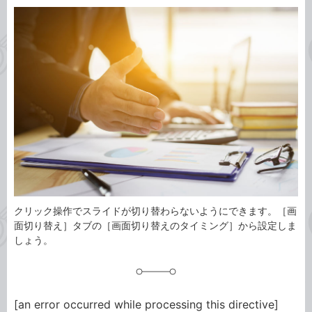
カ
事
テ
タ
ゴ
グ
リ
クリック操作でスライドが切り替わらないようにできます。［画
面切り替え］タブの［画面切り替えのタイミング］から設定しま
しょう。
[an error occurred while processing this directive]