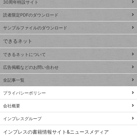
スプレ
ッ
30周年特設サイト
ッドシ
プ
読者限定PDFのダウンロード
ート
ペ
iPhone
ー
サンプルファイルのダウンロード
VLOOKUP
ジ
できるネット
連載
できるネットについて
Excel Q&A
close
閉じ
トイアンナ流仕
広告掲載などのお問い合わせ
る
事術
全記事一覧
PowerAutomate
ではじめる業務
プライバシーポリシー
の完全自動化
会社概要
AI議事録作成術
Windows 11
インプレスグループ
Q&A
インプレスの書籍情報サイト&ニュースメディア
Teams踏み込み