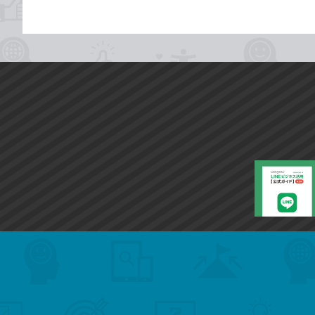
search
format_list_bulleted
検
カ
検
カ
索
テ
メ
ゴ
索
テ
ニ
リ