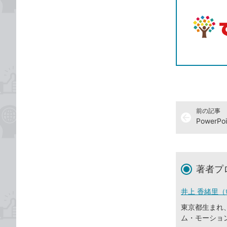
前の記事
arrow_back
著者プ
井上 香緒里（
東京都生まれ
ム・モーショ