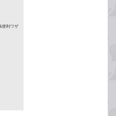
 &便利ワザ