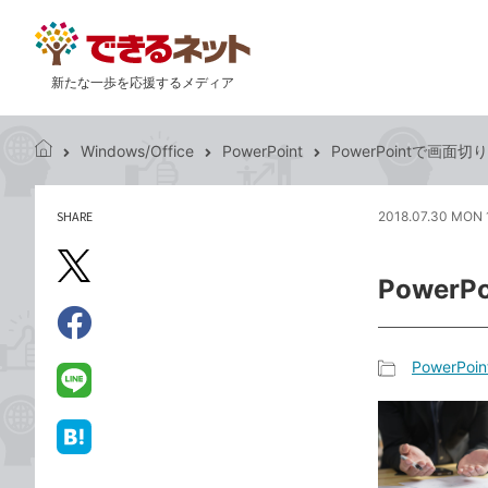
新たな一歩を応援するメディア
Windows/Office
PowerPoint
PowerPointで画
で
き
る
SHARE
2018.07.30 MON 
記
ネ
事
ッ
を
X（旧
ト
Powe
シ
Twitter）
ェ
で
ア
Facebook
す
シ
で
PowerPoin
る
ェ
記
シ
LINE
ア
事
ェ
で
カ
ア
送
は
テ
る
て