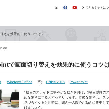
できるネットにつ
X（旧
Facebook
YouTube
Twitter）
面切り替えを効果的に使うコツは？
11:00
rPointで画面切り替えを効果的に使うコツ
t
Windows/Office
Office 2016
PowerPoint
記
事
1枚目のスライドに華やかな動きを付け、2枚目以降の
めな動きにするとすっきりします。奇抜な動きは、ス
タ
見づらくなると同時に、聞き手の関心が動きに集中し
グ
けましょう。