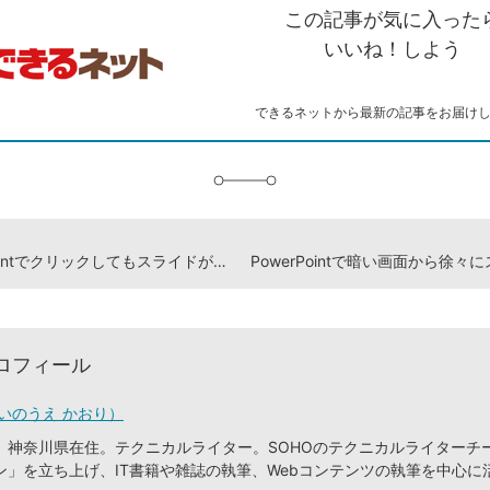
を
シ
ェ
ブ
この記事が気に入った
コ
ェ
ア
ッ
ピ
ア
ク
いいね！しよう
ー
マ
ー
ク
できるネットから最新の記事をお届け
に
追
加
PowerPointでクリックしてもスライドが切り替わらないようにする方法
ロフィール
いのうえ かおり）
、神奈川県在住。テクニカルライター。SOHOのテクニカルライターチ
ン」を立ち上げ、IT書籍や雑誌の執筆、Webコンテンツの執筆を中心に