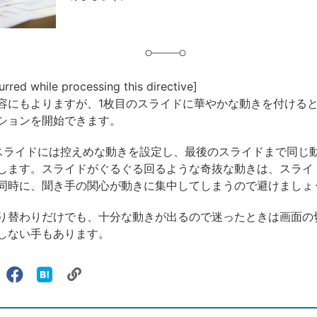
urred while processing this directive]
容にもよりますが、1枚目のスライドに華やかな動きを付ける
ションを開始できます。
スライドには控えめな動きを設定し、最後のスライドまで同じ
します。スライドがぐるぐる回るような奇抜な動きは、スライ
同時に、聞き手の関心が動きに集中してしまうので避けましょ
り替わりだけでも、十分な動きが出るので迷ったときは画面の
しない手もあります。
リ
X（旧
Facebook
は
ェアする
ン
witter）
で
て
ク
で
シ
な