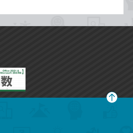
ペ
ー
ジ
上
部
へ