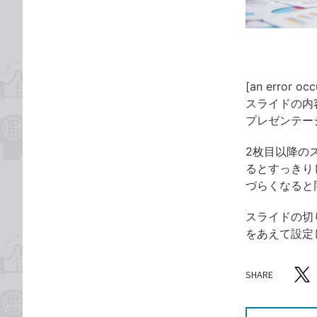
ゴ
な
リ
ブ
ッ
ク
マ
[an error occ
ー
スライドの内
ク
プレゼンテー
に
追
2枚目以降の
加
るとすっきり
づらくなると
スライドの切
をあえて設定
SHARE
記事をシ
T