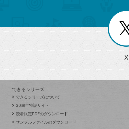
ュ
ー
ゴ
ー
一
を
覧
リ
閉
を
じ
閉
ー
る
じ
る
か
ら
急上昇ワード
X
探
Googleスプレッドシート
iPhone
VLOOKUP
す
できるシリーズ
close
できるシリーズについて
閉
ト
じ
ッ
30周年特設サイト
る
プ
読者限定PDFのダウンロード
ペ
サンプルファイルのダウンロード
ー