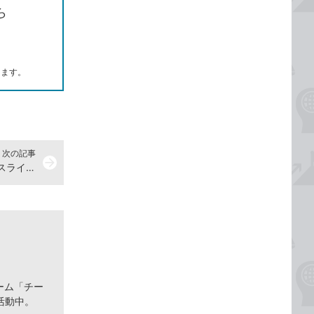
ら
します。
次の記事
arrow_forward
PowerPointで暗い画面から徐々にスライドを表示する方法
ーム「チー
活動中。