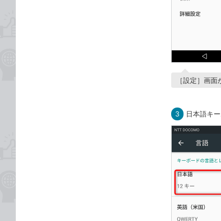
［設定］画面
3
日本語キー