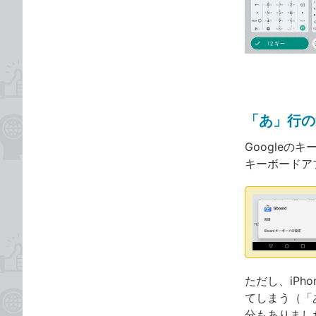
な
テ
ブ
ゴ
ッ
リ
ク
マ
ー
ク
「あ」行の
に
追
Googleのキ
加
キーボードア
ただし、iP
てしまう（「
分もありまし