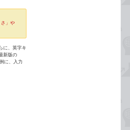
ささ」や
らに、英字キ
最新版の
認）を例に、入力