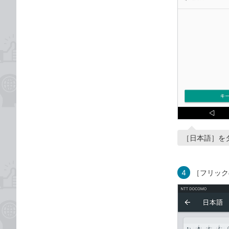
［日本語］を
4
［フリック