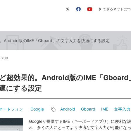
できるネットにつ
X（旧
Facebook
YouTube
Twitter）
Android版のIME「Gboard」の文字入力を快適にする設定
06:00
超効果的。Android版のIME「Gboar
適にする設定
dスマートフォン
Google
Android
Gboard
IME
文字入力
記
事
Googleが提供するIME（キーボードアプリ）に便利な
れ、多くの人にとってより快適な文字入力が可能にな
タ