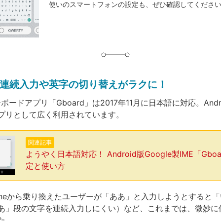
使いのスマートフォンの設定も、ぜひ確認してくださ
グ
連続入力や英字の切り替えがラクに！
ーボードアプリ「Gboard」は2017年11月に日本語に対応。And
プリとして広く利用されています。
関連記事
ようやく日本語対応！ Android版Google製IME「Gbo
定と使い方
honeから乗り換えたユーザーが「ああ」と入力しようとすると
あ」段の文字を連続入力しにくい）など、これまでは、微妙に
た。