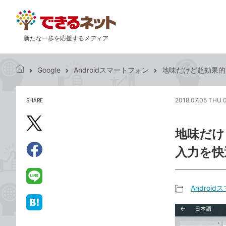
新たな一歩を応援するメディア
Google
Androidスマートフォン
地味だけど超効果的。
で
き
る
SHARE
2018.07.05 THU 
記
ネ
事
ッ
を
X（旧
ト
地味だけど
シ
Twitter）
ェ
入力を快
で
ア
Facebook
す
シ
で
る
ェ
シ
LINE
Androi
ア
ェ
で
記
ア
送
は
事
る
て
カ