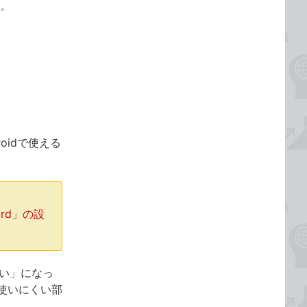
い。
roidで使える
ard」の設
「い」になっ
使いにくい部