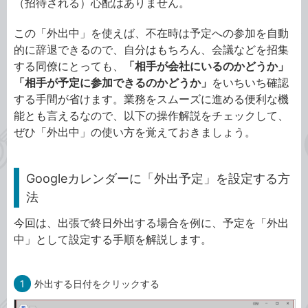
（招待される）心配はありません。
この「外出中」を使えば、不在時は予定への参加を自動
的に辞退できるので、自分はもちろん、会議などを招集
する同僚にとっても、
「相手が会社にいるのかどうか」
「相手が予定に参加できるのかどうか」
をいちいち確認
する手間が省けます。業務をスムーズに進める便利な機
能とも言えるなので、以下の操作解説をチェックして、
ぜひ「外出中」の使い方を覚えておきましょう。
Googleカレンダーに「外出予定」を設定する方
法
今回は、出張で終日外出する場合を例に、予定を「外出
中」として設定する手順を解説します。
1
外出する日付をクリックする