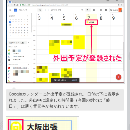
Googleカレンダーに外出予定が登録され、日付の下に表示さ
れました。外出中に設定した時間帯（今回の例では「終
日」）は薄く背景色が敷かれています。