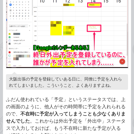
大阪出張の予定を登録していある日に、同僚に予定を入れら
れてしまいました。こういうこと、よくありますよね。
ふだん使われている「予定」というステータスでは、上
の画面のように、他人がその時間帯に予定を入れられる
ので、
不在時に予定が入ってしまうことも少なくありま
せんでした
。これからは外出予定を「外出中」ステータ
スで入力しておけば、もう不在時に新たな予定が入る