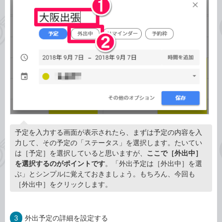
予定を入力する画面が表示されたら、まずは予定の内容を入
力して、その予定の「ステータス」を選択します。たいてい
は［予定］を選択していると思いますが、
ここで［外出中］
を選択するのがポイントです
。「外出予定は［外出中］を選
ぶ」とシンプルに覚えておきましょう。もちろん、今回も
［外出中］をクリックします。
3
外出予定の詳細を設定する