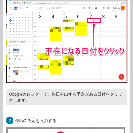
Googleカレンダーで、終日外出する予定がある日付をクリッ
クします。
2
外出の予定を入力する