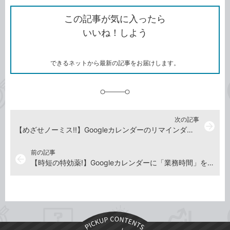
ク
で
シ
な
を
シ
ェ
ブ
この記事が気に入ったら
コ
ェ
ア
ッ
いいね！しよう
ピ
ア
ク
ー
マ
ー
ク
できるネットから最新の記事をお届けします。
に
追
加
次の記事
arrow_forward
【めざせノーミス!!】Googleカレンダーのリマインダー機能で「仕事のやり忘れ」を防ぐ方法
前の記事
arrow_back
【時短の特効薬!】Googleカレンダーに「業務時間」を設定する方法、知ってる？