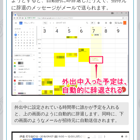
に辞退のメッセージがメールで送られます。
外出中に設定されている時間帯に誰かが予定を入れる
と、上の画面のように自動的に辞退します。同時に、下
の画面のようなメールが招待元に自動送信されます。