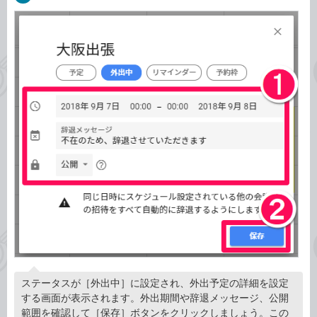
ステータスが［外出中］に設定され、外出予定の詳細を設定
する画面が表示されます。外出期間や辞退メッセージ、公開
範囲を確認して［保存］ボタンをクリックしましょう。この