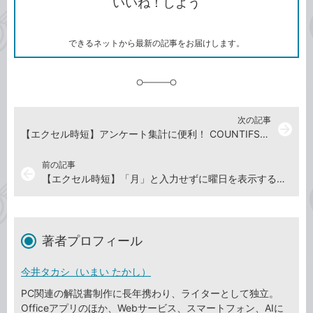
いいね！しよう
ピ
ア
ク
ー
マ
ー
ク
できるネットから最新の記事をお届けします。
に
追
加
次の記事
arrow_forward
【エクセル時短】アンケート集計に便利！ COUNTIFS関数を使ってマトリクス表を作る
前の記事
arrow_back
【エクセル時短】「月」と入力せずに曜日を表示する方法、わかる？ 書式設定の活用ワザ 4選
著者プロフィール
今井タカシ（いまい たかし）
PC関連の解説書制作に長年携わり、ライターとして独立。
Officeアプリのほか、Webサービス、スマートフォン、AIに