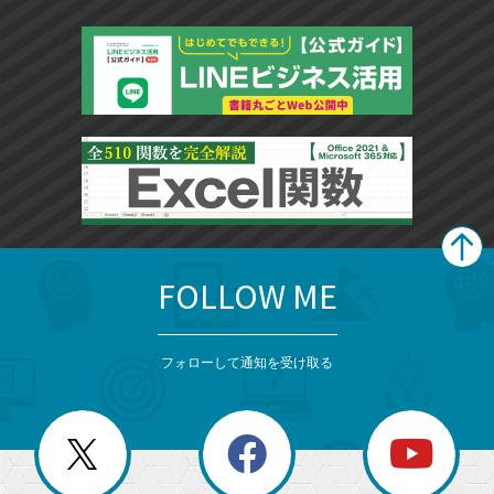
FOLLOW ME
search
format_list_bulleted
検
カ
検
カ
索
テ
メ
ゴ
索
テ
ニ
リ
フォローして通知を受け取る
ゴ
ュ
ー
ー
一
リ
を
覧
閉
を
ー
じ
閉
か
る
じ