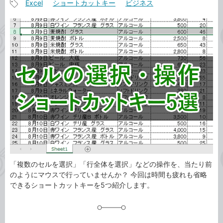
Excel
ショートカットキー
ビジネス
事
記
カ
事
テ
タ
ゴ
グ
リ
「複数のセルを選択」「行全体を選択」などの操作を、当たり前
のようにマウスで行っていませんか？ 今回は時間も疲れも省略
できるショートカットキーを5つ紹介します。