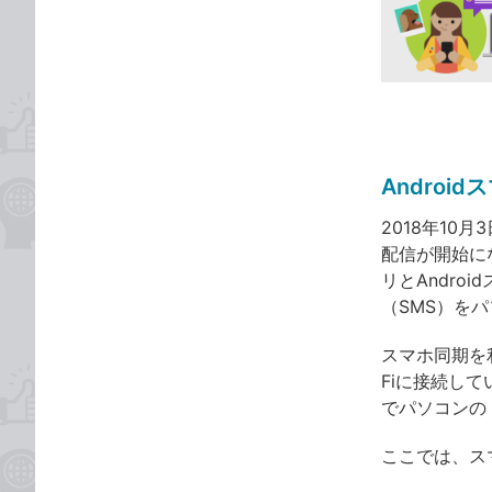
な
テ
タ
ブ
ゴ
グ
ッ
リ
ク
マ
ー
ク
Andro
に
追
2018年10月
加
配信が開始に
リとAndr
（SMS）を
スマホ同期を
Fiに接続し
でパソコンの
ここでは、ス