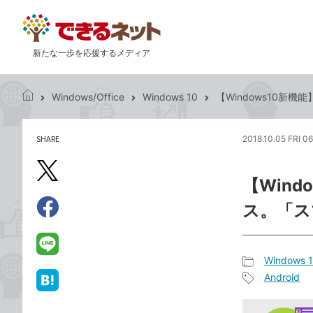
新たな一歩を応援するメディア
Windows/Office
Windows 10
【Windows10新
で
き
る
SHARE
2018.10.05 FRI 0
記
ネ
事
ッ
を
X（旧
ト
【Wind
シ
Twitter）
ェ
ス。「ス
で
ア
Facebook
す
シ
で
る
ェ
シ
LINE
Windows 
ア
ェ
で
記
Android
ア
送
は
事
記
る
て
カ
事