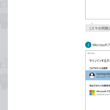
［スマホ同期
2
Micros