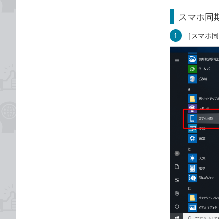
スマホ同
1
［スマホ同