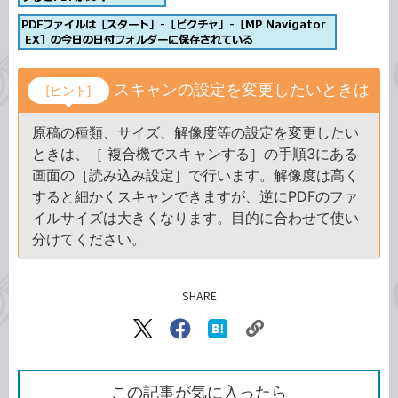
スキャンの設定を変更したいときは
[ヒント]
原稿の種類、サイズ、解像度等の設定を変更したい
ときは、［ 複合機でスキャンする］の手順3にある
画面の［読み込み設定］で行います。解像度は高く
すると細かくスキャンできますが、逆にPDFのファ
イルサイズは大きくなります。目的に合わせて使い
分けてください。
SHARE
記事をシェアする
リ
X（旧
Facebook
は
ン
Twitter）
で
て
ク
で
シ
な
を
シ
ェ
ブ
この記事が気に入ったら