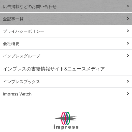
閉じ
トイアンナ流仕
広告掲載などのお問い合わせ
る
事術
全記事一覧
PowerAutomate
ではじめる業務
プライバシーポリシー
の完全自動化
会社概要
AI議事録作成術
Windows 11
インプレスグループ
Q&A
インプレスの書籍情報サイト&ニュースメディア
Teams踏み込み
活用術
インプレスブックス
Excel講師の仕事
Impress Watch
術
エクセル時短
パワポ時短
Windows Tips