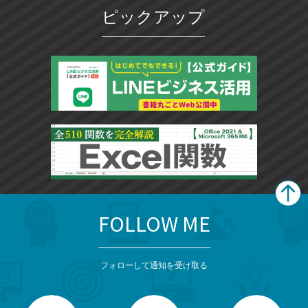
ピックアップ
FOLLOW ME
search
format_list_bulleted
検
カ
検
カ
索
テ
メ
ゴ
索
テ
ニ
リ
フォローして通知を受け取る
ゴ
ュ
ー
ー
一
リ
を
覧