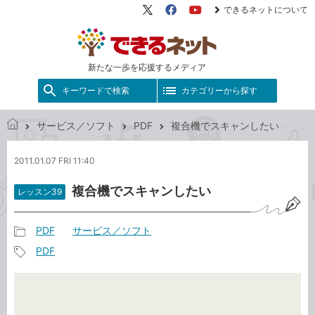
できるネットについて
X（旧
Facebook
YouTube
Twitter）
新たな一歩を応援するメディア
キーワードで検索
カテゴリーから探す
サービス／ソフト
PDF
複合機でスキャンしたい
で
き
2011.01.07 FRI 11:40
る
ネ
複合機でスキャンしたい
レッスン39
ッ
ト
PDF
サービス／ソフト
記
PDF
事
記
カ
事
テ
タ
ゴ
グ