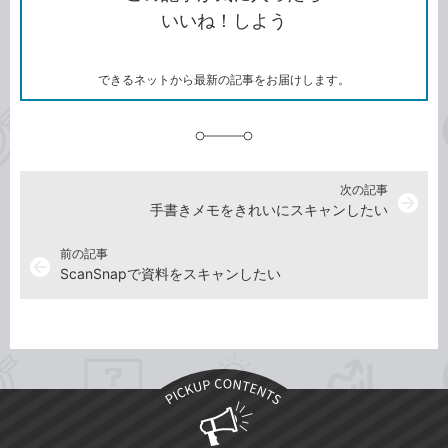
コ
ェ
ア
ッ
いいね！しよう
ピ
ア
ク
ー
マ
ー
ク
できるネットから最新の記事をお届けします。
に
追
加
次の記事
arrow_forward
手書きメモをきれいにスキャンしたい
前の記事
arrow_back
ScanSnapで資料をスキャンしたい