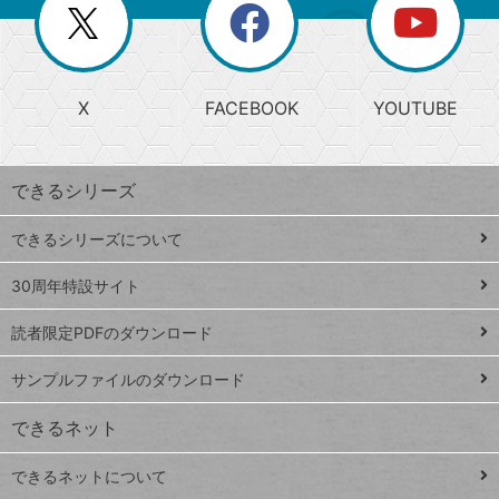
閉
を
ー
じ
閉
か
る
じ
る
search
ら
急
X
FACEBOOK
YOUTUBE
探
上
検
昇
索
す
ワ
できるシリーズ
ー
ド
できるシリーズについて
Google
ト
スプレ
ッ
30周年特設サイト
ッドシ
プ
読者限定PDFのダウンロード
ート
ペ
iPhone
ー
サンプルファイルのダウンロード
VLOOKUP
ジ
できるネット
連載
できるネットについて
Excel Q&A
close