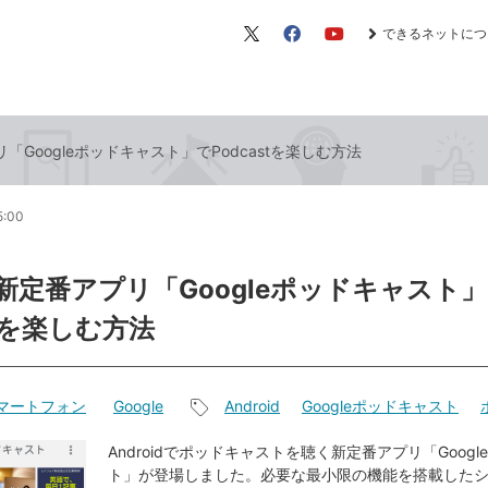
できるネットにつ
X（旧
Facebook
YouTube
Twitter）
プリ「Googleポッドキャスト」でPodcastを楽しむ方法
5:00
id新定番アプリ「Googleポッドキャスト
stを楽しむ方法
dスマートフォン
Google
Android
Googleポッドキャスト
記
事
Androidでポッドキャストを聴く新定番アプリ「Goog
ト」が登場しました。必要な最小限の機能を搭載した
タ