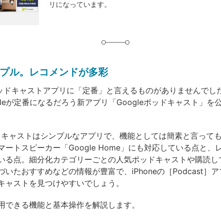
リになっています。
グ
プル。レコメンドが多彩
のポッドキャストアプリに「定番」と言えるものがありませんでした
gleが定番になるだろう新アプリ「Googleポッドキャスト」を
ポッドキャストはシンプルなアプリで、機能としては簡素と言って
ートスピーカー「Google Home」にも対応している点と、
いる点。細分化カテゴリーごとの人気ポッドキャストや購読し
いたおすすめなどの情報が豊富で、iPhoneの［Podcast］
キャストを見つけやすいでしょう。
用できる機能と基本操作を解説します。