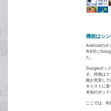
な
テ
ブ
ゴ
ッ
リ
ク
マ
ー
機能はシン
ク
に
Android
追
年6月にGoo
加
た。
Google
す。特徴はスマ
能が充実して
キャストに基づ
未知のポッド
ここでは、利