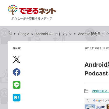
新たな一歩を応援するメディア
Google
Androidスマートフォン
Android新定番ア
で
き
る
SHARE
2018.11.06 TUE 0
記
ネ
事
ッ
を
X（旧
ト
Andro
シ
Twitter）
ェ
Podca
で
ア
Facebook
す
シ
で
る
ェ
シ
LINE
Androi
ア
ェ
で
記
ア
送
は
事
る
て
カ