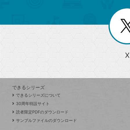
ュ
ー
ゴ
ー
一
を
覧
リ
閉
を
じ
閉
ー
る
じ
る
か
ら
急上昇ワード
X
探
Googleスプレッドシート
iPhone
VLOOKUP
す
できるシリーズ
close
できるシリーズについて
閉
ト
じ
ッ
30周年特設サイト
る
プ
読者限定PDFのダウンロード
ペ
サンプルファイルのダウンロード
ー