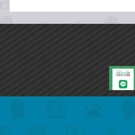
search
format_list_bulleted
検
カ
検
カ
索
テ
メ
ゴ
索
テ
ニ
リ