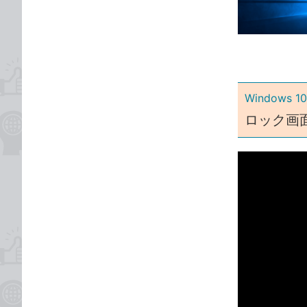
な
テ
ブ
ゴ
ッ
リ
ク
マ
ー
Windows
ク
ロック画
に
追
加