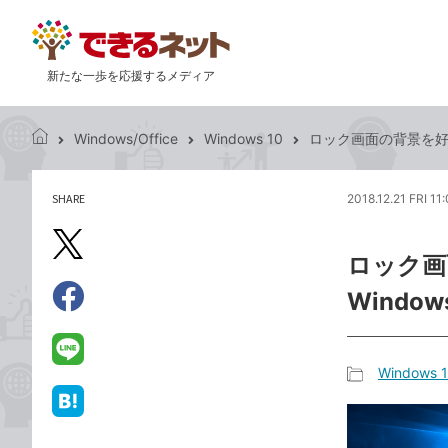
新たな一歩を応援するメディア
Windows/Office
Windows 10
ロック画面の背景を好き
で
き
る
SHARE
2018.12.21 FRI 11
記
ネ
事
ッ
を
X（旧
ト
ロック画
シ
Twitter）
ェ
Windo
で
ア
Facebook
す
シ
で
る
ェ
シ
LINE
Windows 
ア
ェ
で
記
ア
送
は
事
る
て
カ