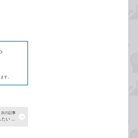
ら
します。
次の記事
arrow_forward
マウスポインターをもっと大きくしたい -Windows10 使い方解説動画