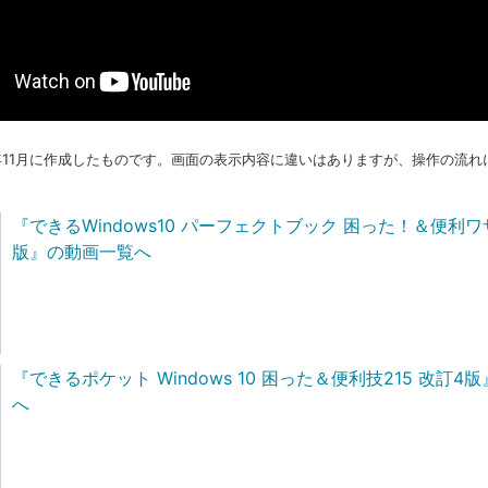
7年11月に作成したものです。画面の表示内容に違いはありますが、操作の流
『できるWindows10 パーフェクトブック 困った！＆便利ワ
版』の動画一覧へ
『できるポケット Windows 10 困った＆便利技215 改訂
へ