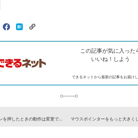
リ
X（旧
Facebook
は
ェアする
ン
witter）
で
て
ク
で
シ
な
を
シ
ェ
ブ
この記事が気に入った
コ
ェ
ア
ッ
ピ
ア
ク
いいね！しよう
ー
マ
ー
ク
できるネットから最新の記事をお届け
に
追
加
電源ボタンを押したときの動作は変更できる？ -Windows10 使い方解説動画