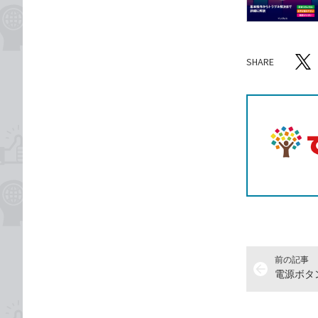
SHARE
記事をシ
T
前の記事
arrow_back