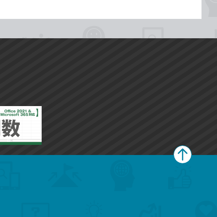
ペ
ー
ジ
上
部
へ