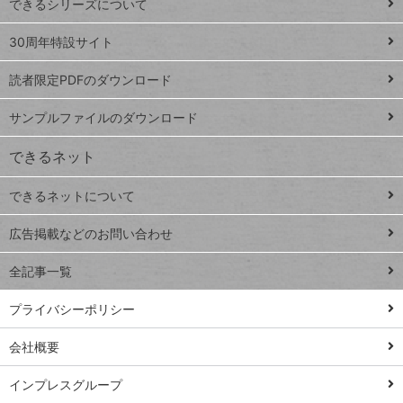
できるシリーズについて
Google
ト
スプレ
ッ
30周年特設サイト
ッドシ
プ
読者限定PDFのダウンロード
ート
ペ
iPhone
ー
サンプルファイルのダウンロード
VLOOKUP
ジ
できるネット
連載
できるネットについて
Excel Q&A
close
閉じ
トイアンナ流仕
広告掲載などのお問い合わせ
る
事術
全記事一覧
PowerAutomate
ではじめる業務
プライバシーポリシー
の完全自動化
会社概要
AI議事録作成術
Windows 11
インプレスグループ