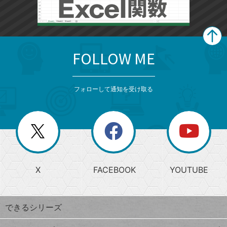
FOLLOW ME
search
format_list_bulleted
検
カ
検
カ
索
テ
メ
ゴ
索
テ
ニ
リ
フォローして通知を受け取る
ゴ
ュ
ー
ー
一
リ
を
覧
閉
を
ー
じ
閉
か
る
じ
る
search
ら
急
X
FACEBOOK
YOUTUBE
探
上
検
昇
索
す
ワ
できるシリーズ
ー
ド