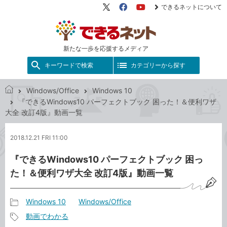
できるネットについて
X（旧
Facebook
YouTube
Twitter）
新たな一歩を応援するメディア
キーワードで検索
カテゴリーから探す
Windows/Office
Windows 10
で
『できるWindows10 パーフェクトブック 困った！＆便利ワザ
き
大全 改訂4版』動画一覧
る
ネ
2018.12.21 FRI 11:00
ッ
ト
『できるWindows10 パーフェクトブック 困っ
た！＆便利ワザ大全 改訂4版』動画一覧
Windows 10
Windows/Office
記
動画でわかる
事
記