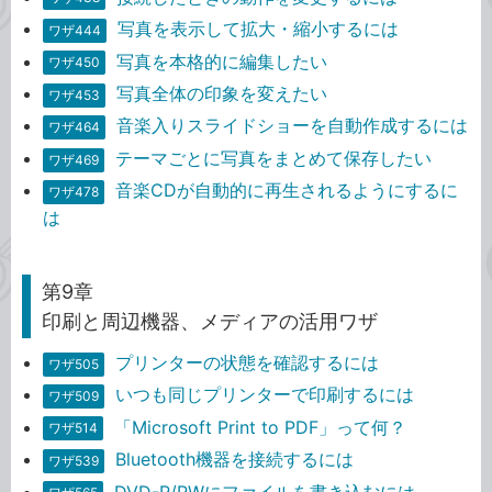
写真を表示して拡大・縮小するには
ワザ444
写真を本格的に編集したい
ワザ450
写真全体の印象を変えたい
ワザ453
音楽入りスライドショーを自動作成するには
ワザ464
テーマごとに写真をまとめて保存したい
ワザ469
音楽CDが自動的に再生されるようにするに
ワザ478
は
第9章
印刷と周辺機器、メディアの活用ワザ
プリンターの状態を確認するには
ワザ505
いつも同じプリンターで印刷するには
ワザ509
「Microsoft Print to PDF」って何？
ワザ514
Bluetooth機器を接続するには
ワザ539
DVD-R/RWにファイルを書き込むには