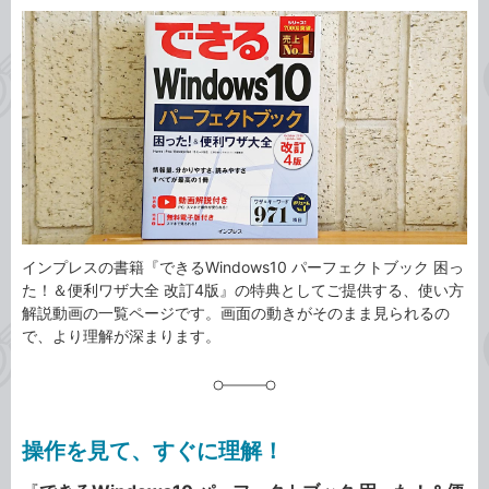
カ
事
テ
タ
ゴ
グ
リ
インプレスの書籍『できるWindows10 パーフェクトブック 困っ
た！＆便利ワザ大全 改訂4版』の特典としてご提供する、使い方
解説動画の一覧ページです。画面の動きがそのまま見られるの
で、より理解が深まります。
操作を見て、すぐに理解！