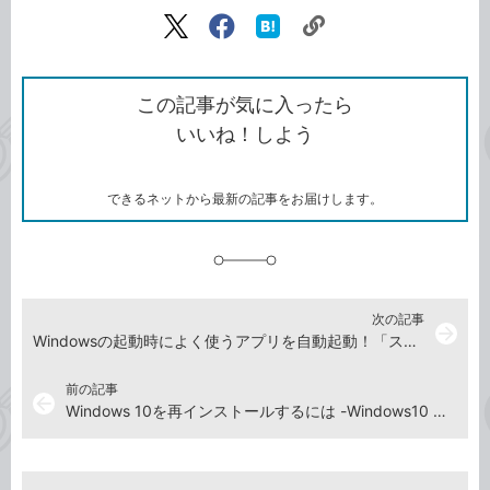
記事をシェアする
リ
X（旧
Facebook
は
ン
Twitter）
で
て
ク
で
シ
な
を
シ
ェ
ブ
この記事が気に入ったら
コ
ェ
ア
ッ
いいね！しよう
ピ
ア
ク
ー
マ
ー
ク
できるネットから最新の記事をお届けします。
に
追
加
次の記事
arrow_forward
Windowsの起動時によく使うアプリを自動起動！「スタートアップ」への登録方法
前の記事
arrow_back
Windows 10を再インストールするには -Windows10 使い方解説動画