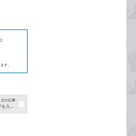
ら
します。
次の記事
arrow_forward
「→」や「☆」などの記号や顔文字を入力するには -Windows10 使い方解説動画