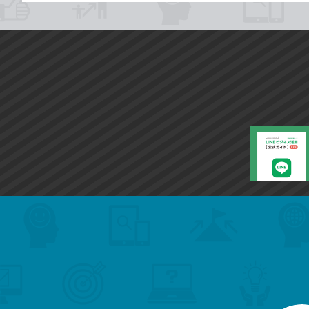
search
format_list_bulleted
検
カ
検
カ
索
テ
メ
ゴ
索
テ
ニ
リ
ュ
ー
ゴ
ー
一