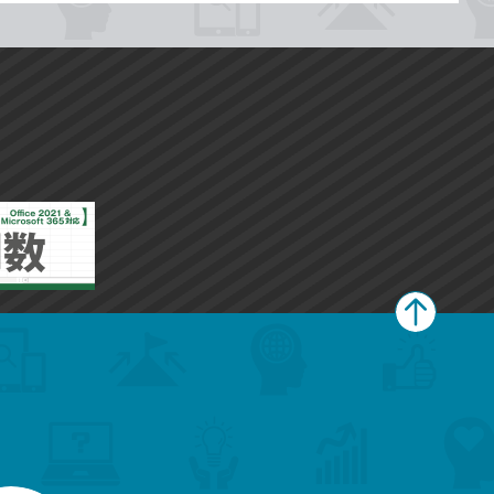
ペ
ー
ジ
上
部
へ