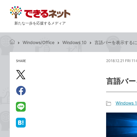
新たな一歩を応援するメディア
Windows/Office
Windows 10
言語バーを表示するには 
で
き
る
SHARE
2018.12.21 FRI 11
記
ネ
事
ッ
を
X（旧
ト
言語バーを
シ
Twitter）
ェ
で
ア
Facebook
す
シ
で
Windows 
る
ェ
記
シ
LINE
ア
事
ェ
で
カ
ア
送
は
テ
る
て