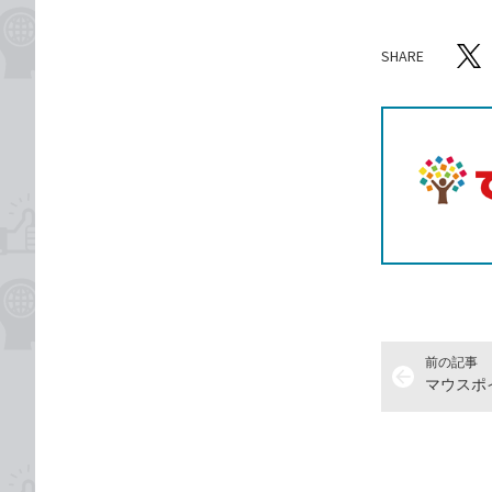
SHARE
記事をシ
T
前の記事
arrow_back