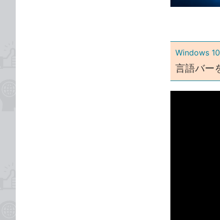
ゴ
な
リ
ブ
ッ
ク
Windows
マ
ー
言語バー
ク
に
追
加