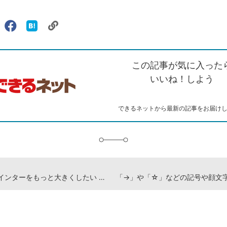
リ
X（旧
Facebook
は
ェアする
ン
witter）
で
て
ク
で
シ
な
を
シ
ェ
ブ
この記事が気に入った
コ
ェ
ア
ッ
ピ
ア
ク
いいね！しよう
ー
マ
ー
ク
できるネットから最新の記事をお届け
に
追
加
マウスポインターをもっと大きくしたい -Windows10 使い方解説動画