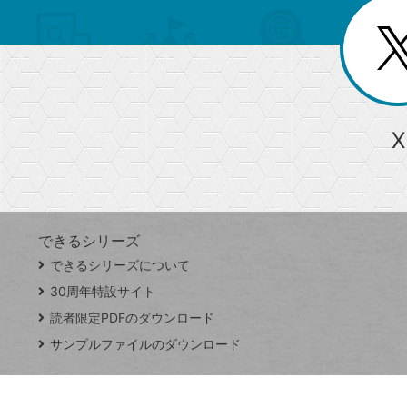
を
覧
リ
閉
を
じ
閉
ー
る
じ
る
か
ら
急上昇ワード
X
探
Googleスプレッドシート
iPhone
VLOOKUP
す
できるシリーズ
close
できるシリーズについて
閉
ト
じ
ッ
30周年特設サイト
る
プ
読者限定PDFのダウンロード
ペ
サンプルファイルのダウンロード
ー
ジ