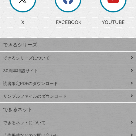
じ
閉
か
る
じ
る
search
ら
急
X
FACEBOOK
YOUTUBE
探
上
検
昇
索
す
ワ
できるシリーズ
ー
ド
できるシリーズについて
Google
ト
スプレ
ッ
30周年特設サイト
ッドシ
プ
読者限定PDFのダウンロード
ート
ペ
iPhone
ー
サンプルファイルのダウンロード
VLOOKUP
ジ
できるネット
連載
できるネットについて
Excel Q&A
close
閉じ
トイアンナ流仕
広告掲載などのお問い合わせ