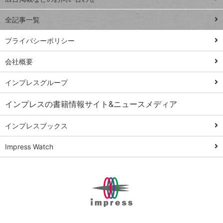
る
事術
全記事一覧
PowerAutomate
ではじめる業務
プライバシーポリシー
の完全自動化
会社概要
AI議事録作成術
Windows 11
インプレスグループ
Q&A
インプレスの書籍情報サイト&ニュースメディア
Teams踏み込み
活用術
インプレスブックス
Excel講師の仕事
Impress Watch
術
エクセル時短
パワポ時短
Windows Tips
神保町ペロリ旅