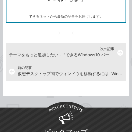
ー
マ
ー
ク
できるネットから最新の記事をお届けします。
に
追
加
次の記事
arrow_forward
テーマをもっと追加したい -『できるWindows10 パーフェクトブック 困った！＆便利ワザ大全 改訂4版』使い方解説動画
前の記事
arrow_back
仮想デスクトップ間でウィンドウを移動するには -Windows10 使い方解説動画