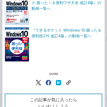
ク 困った！＆便利ワザ大全 改訂4版』の
動画一覧へ
『できるポケット Windows 10 困った＆
便利技215 改訂4版』の動画一覧へ
SHARE
記事をシェアする
リ
X（旧
Facebook
は
ン
Twitter）
で
て
ク
で
シ
な
を
シ
ェ
ブ
この記事が気に入ったら
コ
ェ
ア
ッ
いいね！しよう
ピ
ア
ク