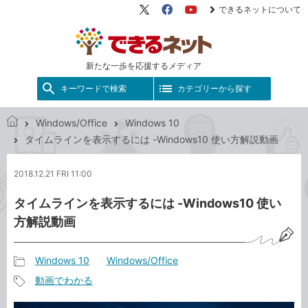
できるネットについて
X（旧
Facebook
YouTube
Twitter）
新たな一歩を応援するメディア
キーワードで検索
カテゴリーから探す
Windows/Office
Windows 10
で
タイムラインを表示するには -Windows10 使い方解説動画
き
る
2018.12.21 FRI 11:00
ネ
ッ
タイムラインを表示するには -Windows10 使い
ト
方解説動画
Windows 10
Windows/Office
記
動画でわかる
事
記
カ