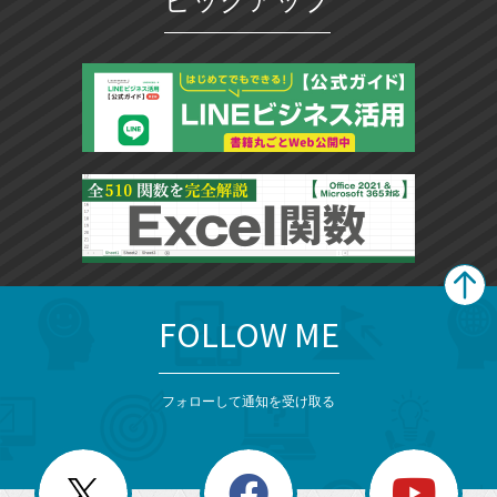
ピックアップ
FOLLOW ME
search
format_list_bulleted
検
カ
検
カ
索
テ
メ
ゴ
索
テ
ニ
リ
フォローして通知を受け取る
ゴ
ュ
ー
ー
一
リ
を
覧
閉
を
ー