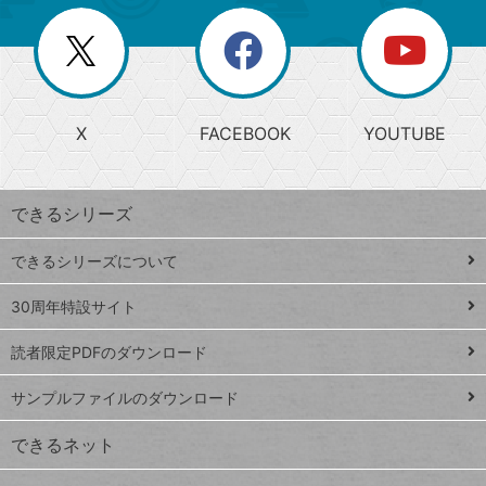
ー
一
リ
を
覧
閉
を
ー
じ
閉
か
る
じ
る
search
ら
急
X
FACEBOOK
YOUTUBE
探
上
検
昇
索
す
ワ
できるシリーズ
ー
ド
できるシリーズについて
Google
ト
スプレ
ッ
30周年特設サイト
ッドシ
プ
読者限定PDFのダウンロード
ート
ペ
iPhone
ー
サンプルファイルのダウンロード
VLOOKUP
ジ
できるネット
連載