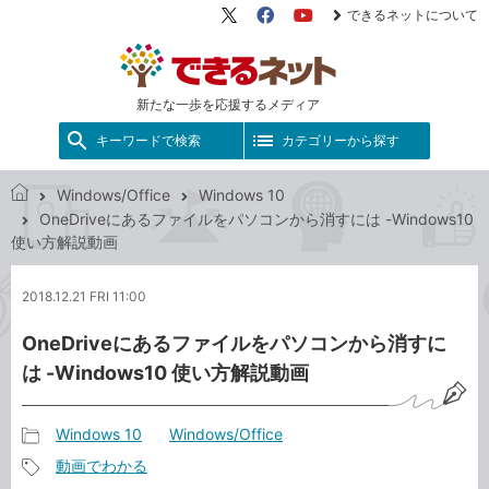
できるネットについて
X（旧
Facebook
YouTube
Twitter）
新たな一歩を応援するメディア
キーワードで検索
カテゴリーから探す
Windows/Office
Windows 10
で
OneDriveにあるファイルをパソコンから消すには -Windows10
き
使い方解説動画
る
ネ
2018.12.21 FRI 11:00
ッ
ト
OneDriveにあるファイルをパソコンから消すに
は -Windows10 使い方解説動画
Windows 10
Windows/Office
記
動画でわかる
事
記