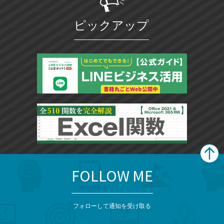
ピックアップ
FOLLOW ME
search
format_list_bulleted
検
カ
検
カ
索
テ
メ
ゴ
索
テ
ニ
リ
フォローして通知を受け取る
ゴ
ュ
ー