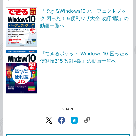
『できるWindows10 パーフェクトブッ
ク 困った！＆便利ワザ大全 改訂4版』の
動画一覧へ
『できるポケット Windows 10 困った＆
便利技215 改訂4版』の動画一覧へ
SHARE
記事をシェアする
リ
X（旧
Facebook
は
ン
Twitter）
で
て
ク
で
シ
な