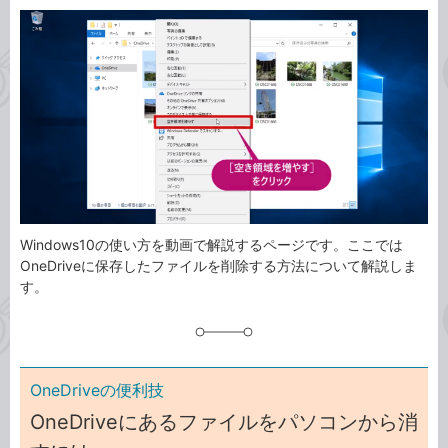
カ
事
テ
タ
ゴ
グ
リ
Windows10の使い方を動画で解説するページです。ここでは
OneDriveに保存したファイルを削除する方法について解説しま
す。
OneDriveの便利技
OneDriveにあるファイルをパソコンから消