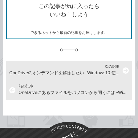
を
シ
ェ
ブ
この記事が気に入ったら
コ
ェ
ア
ッ
いいね！しよう
ピ
ア
ク
ー
マ
ー
ク
できるネットから最新の記事をお届けします。
に
追
加
次の記事
arrow_forward
OneDriveのオンデマンドを解除したい -Windows10 使い方解説動画
前の記事
arrow_back
OneDriveにあるファイルをパソコンから開くには -Windows10 使い方解説動画