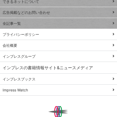
できるネットについて
Excel Q&A
close
閉じ
トイアンナ流仕
広告掲載などのお問い合わせ
る
事術
全記事一覧
PowerAutomate
ではじめる業務
プライバシーポリシー
の完全自動化
会社概要
AI議事録作成術
Windows 11
インプレスグループ
Q&A
インプレスの書籍情報サイト&ニュースメディア
Teams踏み込み
活用術
インプレスブックス
Excel講師の仕事
Impress Watch
術
エクセル時短
パワポ時短
Windows Tips