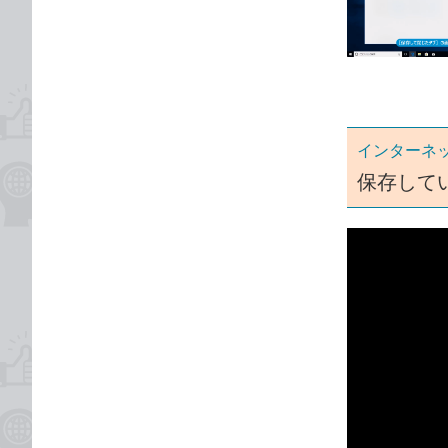
な
テ
ブ
ゴ
ッ
リ
ク
マ
ー
インターネ
ク
に
保存して
追
加