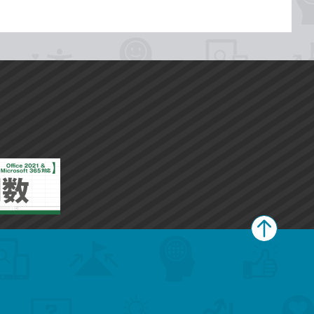
ペ
ー
ジ
上
部
へ