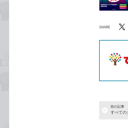
SHARE
記事をシ
T
前の記事
arrow_back