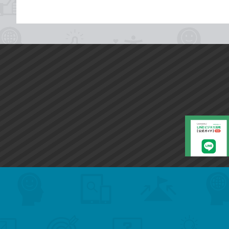
search
format_list_bulleted
検
カ
検
カ
索
テ
メ
ゴ
索
テ
ニ
リ