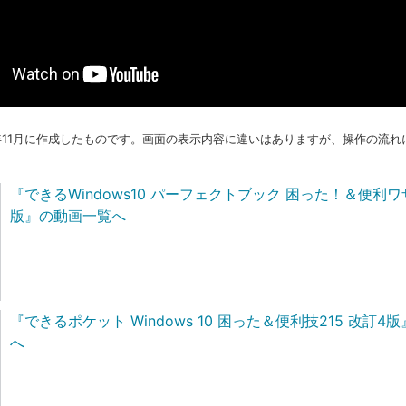
7年11月に作成したものです。画面の表示内容に違いはありますが、操作の流
『できるWindows10 パーフェクトブック 困った！＆便利ワ
版』の動画一覧へ
『できるポケット Windows 10 困った＆便利技215 改訂
へ