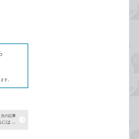
ら
します。
次の記事
arrow_forward
Webページの記事を読みやすくするには -Windows10 使い方解説動画