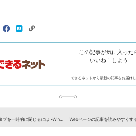
リ
X（旧
Facebook
は
ェアする
ン
witter）
で
て
ク
で
シ
な
を
シ
ェ
ブ
この記事が気に入った
コ
ェ
ア
ッ
ピ
ア
ク
いいね！しよう
ー
マ
ー
ク
できるネットから最新の記事をお届け
に
追
加
すべてのタブを一時的に閉じるには -Windows10 使い方解説動画