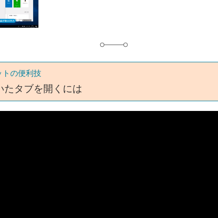
グ
ットの便利技
いたタブを開くには