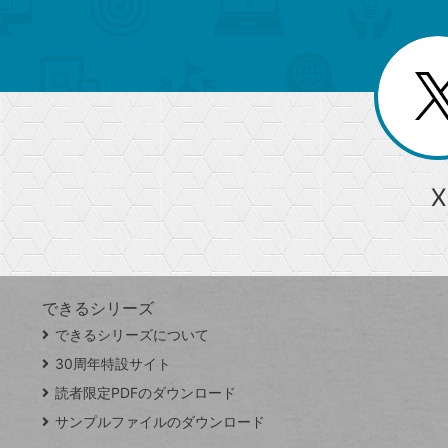
ュ
ー
ゴ
ー
一
を
覧
リ
閉
を
じ
閉
ー
る
じ
る
か
ら
急上昇ワード
X
探
Googleスプレッドシート
iPhone
VLOOKUP
す
できるシリーズ
close
できるシリーズについて
閉
ト
じ
ッ
30周年特設サイト
る
プ
読者限定PDFのダウンロード
ペ
サンプルファイルのダウンロード
ー