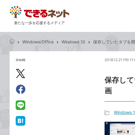
新たな一歩を応援するメディア
Windows/Office
Windows 10
保存していたタブを開くに
で
き
る
SHARE
2018.12.21 FRI 11
記
ネ
事
ッ
を
X（旧
ト
保存して
シ
Twitter）
ェ
画
で
ア
Facebook
す
シ
で
る
ェ
シ
LINE
Windows 
ア
ェ
で
記
ア
送
は
事
る
て
カ