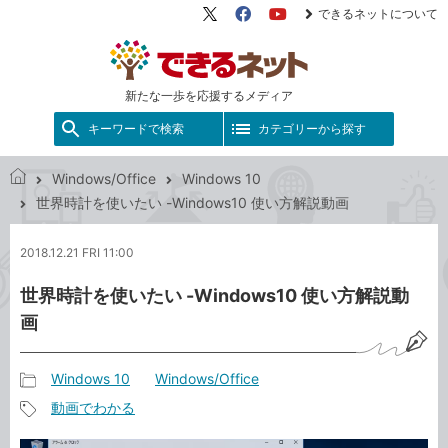
できるネットについて
X（旧
Facebook
YouTube
Twitter）
新たな一歩を応援するメディア
キーワードで検索
カテゴリーから探す
Windows/Office
Windows 10
で
世界時計を使いたい -Windows10 使い方解説動画
き
る
2018.12.21 FRI 11:00
ネ
ッ
世界時計を使いたい -Windows10 使い方解説動
ト
画
Windows 10
Windows/Office
記
動画でわかる
事
記
カ