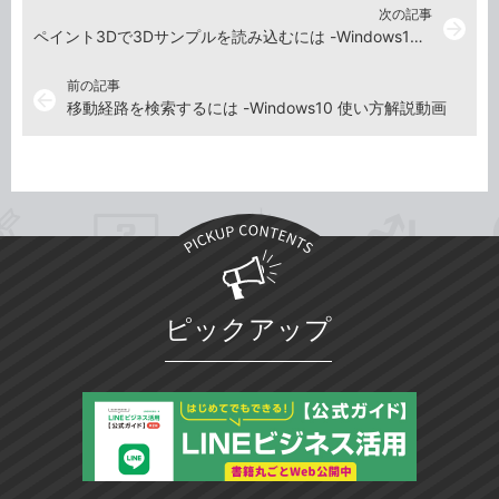
次の記事
arrow_forward
ペイント3Dで3Dサンプルを読み込むには -Windows10 使い方解説動画
前の記事
arrow_back
移動経路を検索するには -Windows10 使い方解説動画
ピックアップ