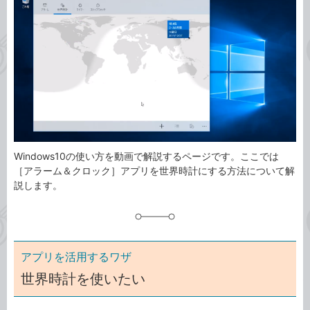
事
テ
タ
ゴ
グ
リ
Windows10の使い方を動画で解説するページです。ここでは
［アラーム＆クロック］アプリを世界時計にする方法について解
説します。
アプリを活用するワザ
世界時計を使いたい