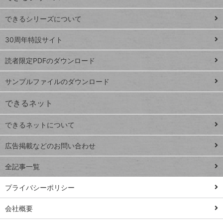
ド
できるシリーズについて
Google
ト
スプレ
ッ
30周年特設サイト
ッドシ
プ
読者限定PDFのダウンロード
ート
ペ
iPhone
ー
サンプルファイルのダウンロード
VLOOKUP
ジ
できるネット
連載
できるネットについて
Excel Q&A
close
閉じ
トイアンナ流仕
広告掲載などのお問い合わせ
る
事術
全記事一覧
PowerAutomate
ではじめる業務
プライバシーポリシー
の完全自動化
会社概要
AI議事録作成術