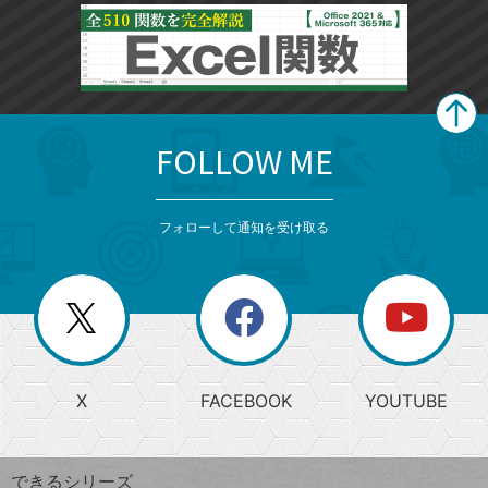
FOLLOW ME
search
format_list_bulleted
検
カ
検
カ
索
テ
メ
ゴ
索
テ
ニ
リ
フォローして通知を受け取る
ゴ
ュ
ー
ー
一
リ
を
覧
閉
を
ー
じ
閉
か
る
じ
る
search
ら
急
X
FACEBOOK
YOUTUBE
探
上
検
昇
索
す
ワ
できるシリーズ
ー