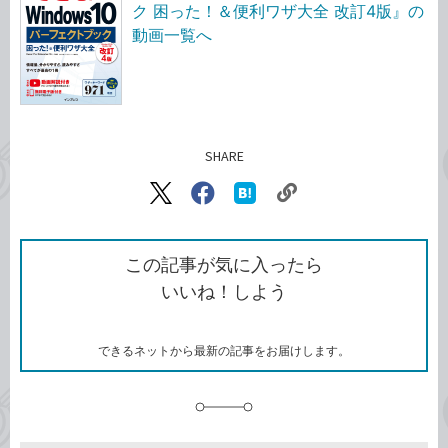
ク 困った！＆便利ワザ大全 改訂4版』の
動画一覧へ
SHARE
記事をシェアする
リ
X（旧
Facebook
は
ン
Twitter）
で
て
ク
で
シ
な
を
シ
ェ
ブ
この記事が気に入ったら
コ
ェ
ア
ッ
いいね！しよう
ピ
ア
ク
ー
マ
ー
ク
できるネットから最新の記事をお届けします。
に
追
加