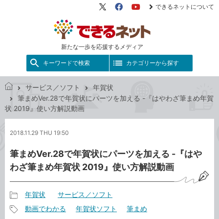
できるネットについて
X（旧
Facebook
YouTube
Twitter）
新たな一歩を応援するメディア
キーワードで検索
カテゴリーから探す
サービス／ソフト
年賀状
で
筆まめVer.28で年賀状にパーツを加える -『はやわざ筆まめ年賀
き
状 2019』使い方解説動画
る
ネ
2018.11.29 THU 19:50
ッ
ト
筆まめVer.28で年賀状にパーツを加える -『はや
わざ筆まめ年賀状 2019』使い方解説動画
年賀状
サービス／ソフト
記
動画でわかる
年賀状ソフト
筆まめ
事
記