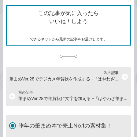
ク
で
シ
な
を
シ
ェ
ブ
この記事が気に入ったら
コ
ェ
ア
ッ
いいね！しよう
ピ
ア
ク
ー
マ
ー
ク
できるネットから最新の記事をお届けします。
に
追
加
次の記事
arrow_forward
筆まめVer.28でデジカメ年賀状を作成する -『はやわざ筆まめ年賀状 2019』使い方解説動画
前の記事
arrow_back
筆まめVer.28で年賀状に文字を加える -『はやわざ筆まめ年賀状 2019』使い方解説動画
昨年の筆まめ本で売上No.1の素材集！