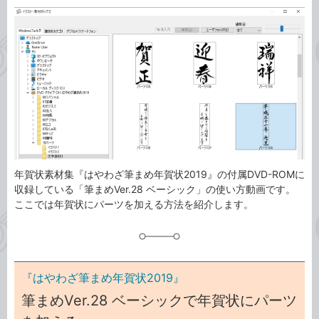
カ
事
テ
タ
ゴ
グ
リ
年賀状素材集『はやわざ筆まめ年賀状2019』の付属DVD-ROMに
収録している「筆まめVer.28 ベーシック」の使い方動画です。
ここでは年賀状にパーツを加える方法を紹介します。
『はやわざ筆まめ年賀状2019』
筆まめVer.28 ベーシックで年賀状にパーツ