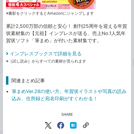
※書影をクリックするとAmazonにジャンプします
累計2,500万部の信頼と安心！ 創刊25周年を迎える年賀
状素材集の【元祖】インプレスが送る、売上No.1人気年
賀状ソフト「筆まめ」が付いた素材集です。
インプレスブックスで詳細を見る
※［試し読み］からすべての素材が見られます
関連まとめ記事
筆まめVer.28の使い方。年賀状イラストや写真の読み
込み、住所録と宛名印刷がすぐわかる！
SHARE
記事をシェアする
リ
X（旧
Facebook
は
ン
Twitter）
で
て