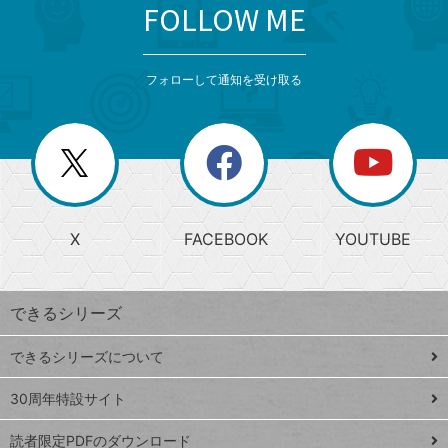
FOLLOW ME
search
format_list_bulleted
検
カ
検
カ
索
テ
メ
ゴ
索
テ
ニ
リ
フォローして通知を受け取る
ゴ
ュ
ー
ー
一
リ
を
覧
閉
を
ー
じ
閉
か
る
じ
る
search
ら
急
X
FACEBOOK
YOUTUBE
探
上
検
昇
索
す
ワ
できるシリーズ
ー
ド
できるシリーズについて
Google
ト
スプレ
ッ
30周年特設サイト
ッドシ
プ
読者限定PDFのダウンロード
ート