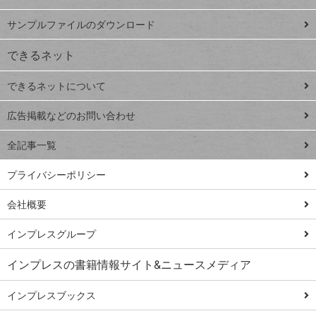
ペ
iPhone
ー
サンプルファイルのダウンロード
VLOOKUP
ジ
できるネット
連載
できるネットについて
Excel Q&A
close
閉じ
トイアンナ流仕
広告掲載などのお問い合わせ
る
事術
全記事一覧
PowerAutomate
ではじめる業務
プライバシーポリシー
の完全自動化
会社概要
AI議事録作成術
Windows 11
インプレスグループ
Q&A
インプレスの書籍情報サイト&ニュースメディア
Teams踏み込み
活用術
インプレスブックス
Excel講師の仕事