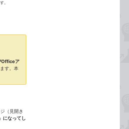
ます。
Officeア
ます。本
ージ（見開き
」になってし