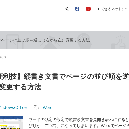
できるネットにつ
X（旧
Facebook
YouTube
Twitter）
書でページの並び順を逆に（右から左）変更する方法
6:00
d便利技】縦書き文書でページの並び順を
変更する方法
indows/Office
Word
記
事
ワードの既定の設定で縦書き文書を見開き表示にする
び順が「左→右」になってしまいます。Wordでページ
タ