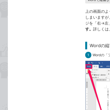
上の画面のよ
しまいますが
ジを「右→左
す。
詳しくは
Word
1
Wordの