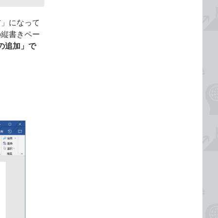
右」になって
の縦書きペー
の追加」で