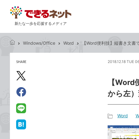
新たな一歩を応援するメディア
Windows/Office
Word
【Word便利技】縦書き文
で
き
る
SHARE
2018.12.18 TUE 0
記
ネ
事
ッ
を
X（旧
ト
【Wor
シ
Twitter）
ェ
から左）
で
ア
Facebook
す
シ
で
る
ェ
シ
LINE
Word
W
ア
ェ
で
記
ア
送
は
事
る
て
カ