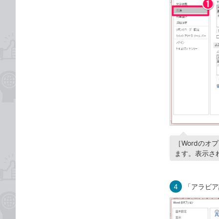
［Wordの
ます。表示さ
4
「アラビア