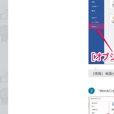
［情報］画面
3
「Word