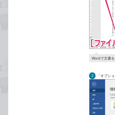
Wordで文
2
「オプショ