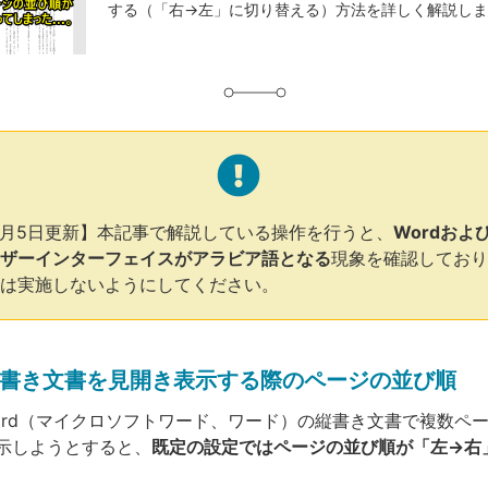
する（「右→左」に切り替える）方法を詳しく解説し
グ
年1月5日更新】本記事で解説している操作を行うと、
Wordおよび
ザーインターフェイスがアラビア語となる
現象を確認しており
は実施しないようにしてください。
書き文書を見開き表示する際のページの並び順
ft Word（マイクロソフトワード、ワード）の縦書き文書で複数ペ
示しようとすると、
既定の設定ではページの並び順が「左→右