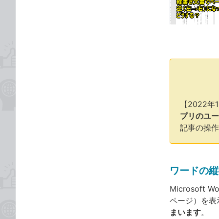
な
テ
ブ
ゴ
ッ
リ
ク
マ
ー
ク
に
追
【2022
加
プリのユー
記事の操作
ワードの縦
Microso
ページ）を表
まいます
。