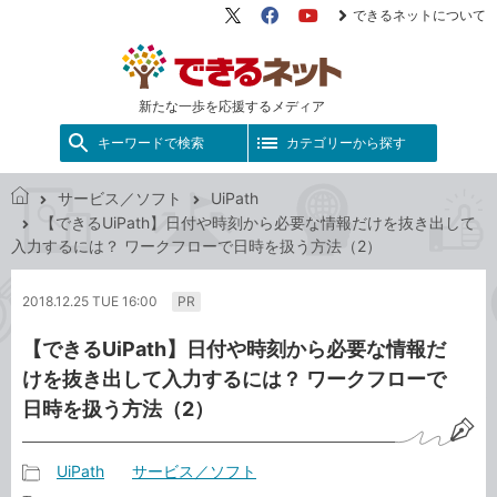
できるネットについて
X（旧
Facebook
YouTube
Twitter）
新たな一歩を応援するメディア
キーワードで検索
カテゴリーから探す
サービス／ソフト
UiPath
で
【できるUiPath】日付や時刻から必要な情報だけを抜き出して
き
入力するには？ ワークフローで日時を扱う方法（2）
る
ネ
2018.12.25 TUE 16:00
PR
ッ
ト
【できるUiPath】日付や時刻から必要な情報だ
けを抜き出して入力するには？ ワークフローで
日時を扱う方法（2）
UiPath
サービス／ソフト
記