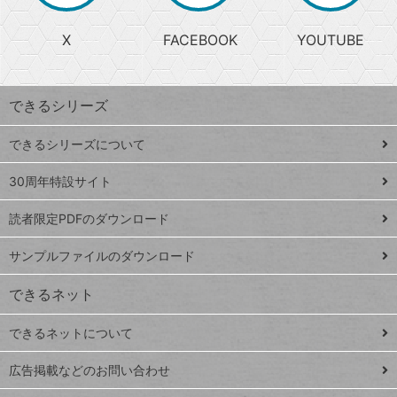
る
search
ら
急
X
FACEBOOK
YOUTUBE
探
上
検
昇
索
す
ワ
できるシリーズ
ー
ド
できるシリーズについて
Google
ト
スプレ
ッ
30周年特設サイト
ッドシ
プ
読者限定PDFのダウンロード
ート
ペ
iPhone
ー
サンプルファイルのダウンロード
VLOOKUP
ジ
できるネット
連載
できるネットについて
Excel Q&A
close
閉じ
トイアンナ流仕
広告掲載などのお問い合わせ
る
事術