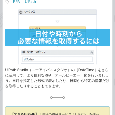
RPA
UiPath
事
記
カ
事
テ
タ
ゴ
グ
リ
UiPath Studio（ユーアイパススタジオ）の［DateTime］をさら
に活用して、より便利なRPA（アールピーエー）化を行いましょ
う。日時を指定した形式で表示したり、日時から特定の情報だけ
を取得したりすることもできます。
【できるUiPath】
は注目のRPAサービス「UiPath」を使っ