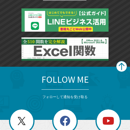
FOLLOW ME
search
format_list_bulleted
検
カ
検
カ
索
テ
メ
ゴ
索
テ
ニ
リ
フォローして通知を受け取る
ゴ
ュ
ー
ー
一
リ
を
覧
閉
を
ー
じ
閉
か
る
じ