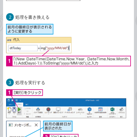
2
処理を書き換える
3
処理を実行する