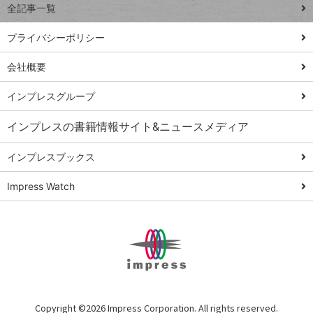
全記事一覧
PowerAutomate
ではじめる業務
プライバシーポリシー
の完全自動化
会社概要
AI議事録作成術
Windows 11
インプレスグループ
Q&A
インプレスの書籍情報サイト&ニュースメディア
Teams踏み込み
活用術
インプレスブックス
Excel講師の仕事
Impress Watch
術
エクセル時短
パワポ時短
Windows Tips
神保町ペロリ旅
俺のメルカリ
Copyright ©
2026 Impress Corporation. All rights reserved.