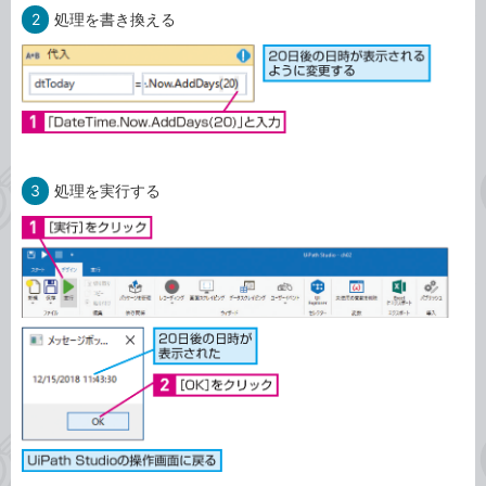
2
処理を書き換える
3
処理を実行する