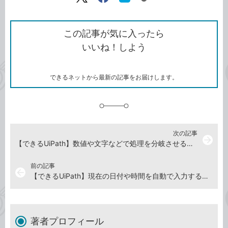
リ
X（旧
Facebook
は
ン
Twitter）
で
て
ク
で
シ
な
を
シ
ェ
ブ
この記事が気に入ったら
コ
ェ
ア
ッ
いいね！しよう
ピ
ア
ク
ー
マ
ー
ク
できるネットから最新の記事をお届けします。
に
追
加
次の記事
arrow_forward
【できるUiPath】数値や文字などで処理を分岐させるには？ ワークフローにおける条件分岐の方法
前の記事
arrow_back
【できるUiPath】現在の日付や時間を自動で入力するには？ ワークフローで日時を扱う方法（1）
著者プロフィール