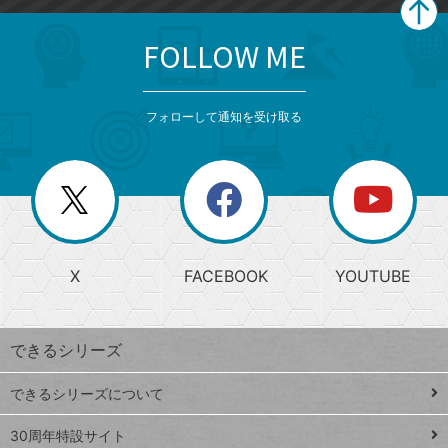
FOLLOW ME
search
format_list_bulleted
検
カ
検
カ
索
テ
メ
ゴ
索
テ
ニ
リ
フォローして通知を受け取る
ゴ
ュ
ー
ー
一
リ
を
覧
閉
を
ー
じ
閉
か
る
じ
る
search
ら
急
X
FACEBOOK
YOUTUBE
探
上
検
昇
索
す
ワ
できるシリーズ
ー
ド
できるシリーズについて
Google
ト
スプレ
ッ
30周年特設サイト