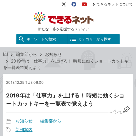
できるネットについて
X（旧
Facebook
YouTube
Twitter）
新たな一歩を応援するメディア
キーワードで検索
カテゴリーから探す
編集部から
お知らせ
で
2019年は「仕事力」を上げる！ 時短に効くショートカットキー
き
を一覧表で覚えよう
る
ネ
2018.12.25 TUE 06:00
ッ
ト
2019年は「仕事力」を上げる！ 時短に効くショ
ートカットキーを一覧表で覚えよう
お知らせ
編集部から
記
新刊案内
事
記