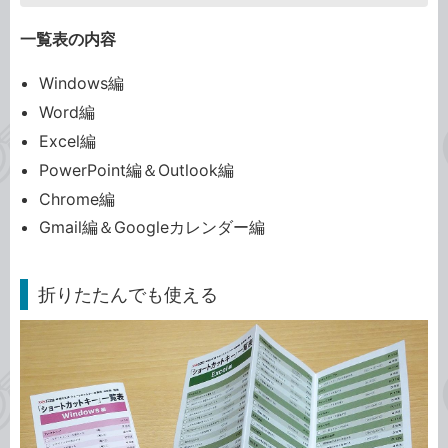
一覧表の内容
Windows編
Word編
Excel編
PowerPoint編＆Outlook編
Chrome編
Gmail編＆Googleカレンダー編
折りたたんでも使える