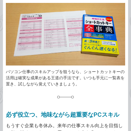
カ
事
テ
タ
ゴ
グ
リ
パソコン仕事のスキルアップを狙うなら、ショートカットキーの
活用は確実な成果がある王道の手法です。いつも手元に一覧表を
置き、試しながら覚えていきましょう。
必ず役立つ、地味ながら超重要なPCスキル
もうすぐ企業も冬休み。来年の仕事スキル向上を目指し