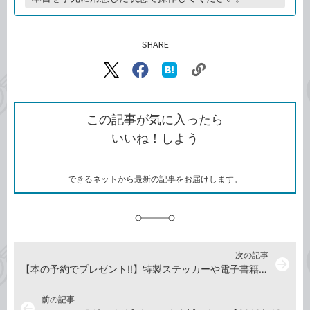
SHARE
記事をシェアする
リ
X（旧
Facebook
は
ン
Twitter）
で
て
ク
で
シ
な
を
シ
ェ
ブ
この記事が気に入ったら
コ
ェ
ア
ッ
いいね！しよう
ピ
ア
ク
ー
マ
ー
ク
できるネットから最新の記事をお届けします。
に
追
加
次の記事
arrow_forward
【本の予約でプレゼント!!】特製ステッカーや電子書籍がもらえる！新刊『グッドバイブス ご機嫌な仕事』予約キャンペーン
前の記事
arrow_back