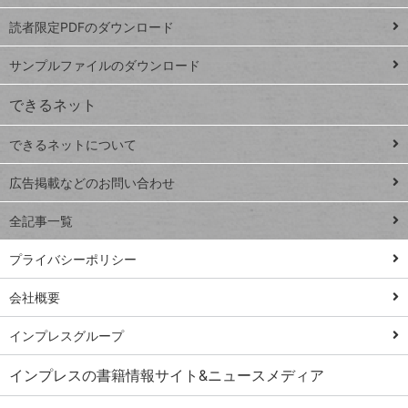
ッドシ
プ
読者限定PDFのダウンロード
ート
ペ
iPhone
ー
サンプルファイルのダウンロード
VLOOKUP
ジ
できるネット
連載
できるネットについて
Excel Q&A
close
閉じ
トイアンナ流仕
広告掲載などのお問い合わせ
る
事術
全記事一覧
PowerAutomate
ではじめる業務
プライバシーポリシー
の完全自動化
会社概要
AI議事録作成術
Windows 11
インプレスグループ
Q&A
インプレスの書籍情報サイト&ニュースメディア
Teams踏み込み