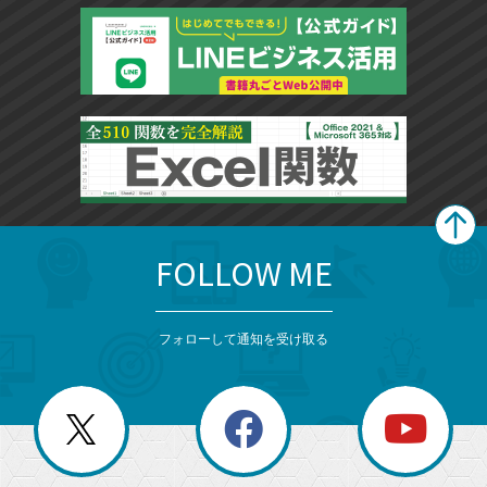
FOLLOW ME
search
format_list_bulleted
検
カ
検
カ
索
テ
メ
ゴ
索
テ
ニ
リ
フォローして通知を受け取る
ゴ
ュ
ー
ー
一
リ
を
覧
閉
を
ー
じ
閉
か
る
じ
る