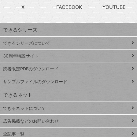
search
ら
急
X
FACEBOOK
YOUTUBE
探
上
検
昇
索
す
ワ
できるシリーズ
ー
ド
できるシリーズについて
Google
ト
スプレ
ッ
30周年特設サイト
ッドシ
プ
読者限定PDFのダウンロード
ート
ペ
iPhone
ー
サンプルファイルのダウンロード
VLOOKUP
ジ
できるネット
連載
できるネットについて
Excel Q&A
close
閉じ
トイアンナ流仕
広告掲載などのお問い合わせ
る
事術
全記事一覧