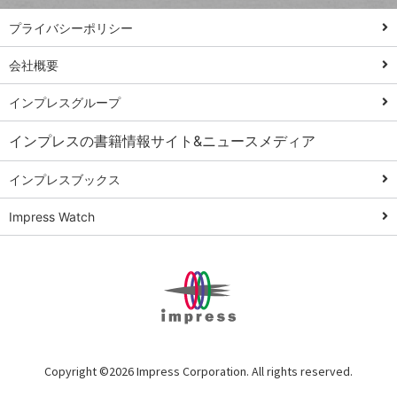
PowerAutomate
ではじめる業務
プライバシーポリシー
の完全自動化
会社概要
AI議事録作成術
Windows 11
インプレスグループ
Q&A
インプレスの書籍情報サイト&ニュースメディア
Teams踏み込み
活用術
インプレスブックス
Excel講師の仕事
Impress Watch
術
エクセル時短
パワポ時短
Windows Tips
神保町ペロリ旅
俺のメルカリ
Copyright ©
2026 Impress Corporation. All rights reserved.