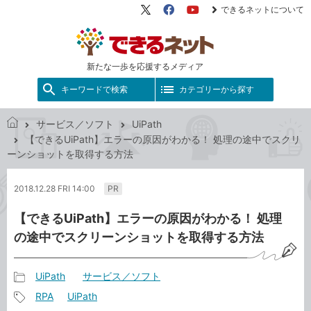
できるネットについて
X（旧
Facebook
YouTube
Twitter）
新たな一歩を応援するメディア
キーワードで検索
カテゴリーから探す
サービス／ソフト
UiPath
で
【できるUiPath】エラーの原因がわかる！ 処理の途中でスクリ
き
ーンショットを取得する方法
る
ネ
2018.12.28 FRI 14:00
PR
ッ
ト
【できるUiPath】エラーの原因がわかる！ 処理
の途中でスクリーンショットを取得する方法
UiPath
サービス／ソフト
記
RPA
UiPath
事
記