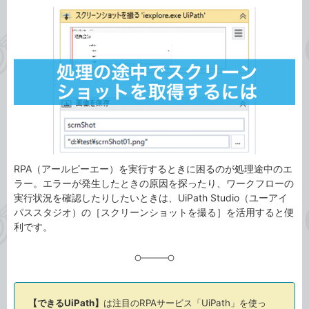
カ
事
テ
タ
ゴ
グ
リ
RPA（アールピーエー）を実行するときに困るのが処理途中のエ
ラー。エラーが発生したときの原因を探ったり、ワークフローの
実行状況を確認したりしたいときは、UiPath Studio（ユーアイ
パススタジオ）の［スクリーンショットを撮る］を活用すると便
利です。
【できるUiPath】
は注目のRPAサービス「UiPath」を使っ