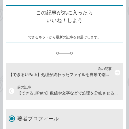
ク
で
シ
な
を
シ
ェ
ブ
この記事が気に入ったら
コ
ェ
ア
ッ
いいね！しよう
ピ
ア
ク
ー
マ
ー
ク
できるネットから最新の記事をお届けします。
に
追
加
次の記事
arrow_forward
【できるUiPath】処理が終わったファイルを自動で別のフォルダーに移動させよう
前の記事
arrow_back
【できるUiPath】数値や文字などで処理を分岐させるには？ ワークフローにおける条件分岐の方法
著者プロフィール