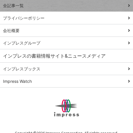
事術
全記事一覧
PowerAutomate
ではじめる業務
プライバシーポリシー
の完全自動化
会社概要
AI議事録作成術
Windows 11
インプレスグループ
Q&A
インプレスの書籍情報サイト&ニュースメディア
Teams踏み込み
活用術
インプレスブックス
Excel講師の仕事
Impress Watch
術
エクセル時短
パワポ時短
Windows Tips
神保町ペロリ旅
俺のメルカリ