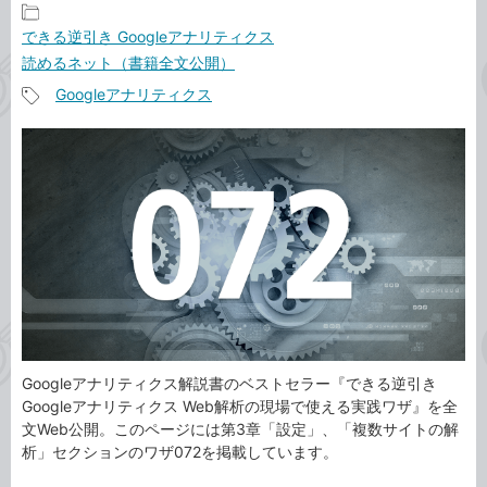
記
できる逆引き Googleアナリティクス
事
読めるネット（書籍全文公開）
カ
Googleアナリティクス
テ
記
ゴ
事
リ
タ
グ
Googleアナリティクス解説書のベストセラー『できる逆引き
Googleアナリティクス Web解析の現場で使える実践ワザ』を全
文Web公開。このページには第3章「設定」、「複数サイトの解
析」セクションのワザ072を掲載しています。