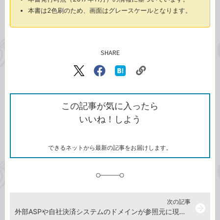
本書は2色刷のため、画面はグレースケールとなります。
SHARE
記事をシェアする
リ
X（旧
Facebook
は
ン
Twitter）
で
て
ク
で
シ
な
を
シ
ェ
ブ
この記事が気に入ったら
コ
ェ
ア
ッ
いいね！しよう
ピ
ア
ク
ー
マ
ー
ク
できるネットから最新の記事をお届けします。
に
追
加
次の記事
arrow_forward
外部ASPや自社決済システムのドメインが参照元に現れるのを防ぐ