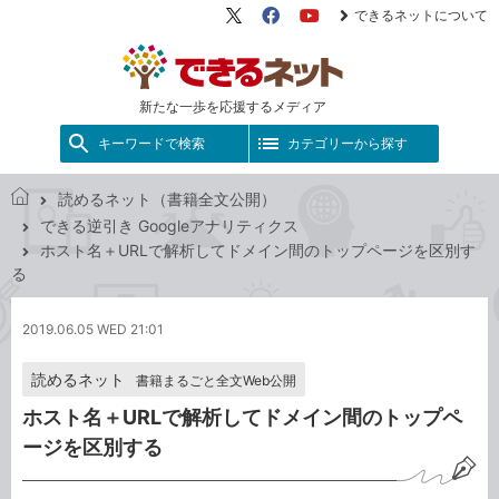
できるネットについて
X（旧
Facebook
YouTube
Twitter）
新たな一歩を応援するメディア
キーワードで検索
カテゴリーから探す
読めるネット（書籍全文公開）
で
できる逆引き Googleアナリティクス
き
ホスト名＋URLで解析してドメイン間のトップページを区別す
る
る
ネ
ッ
2019.06.05 WED 21:01
ト
読めるネット
書籍まるごと全文Web公開
ホスト名＋URLで解析してドメイン間のトップペ
ージを区別する