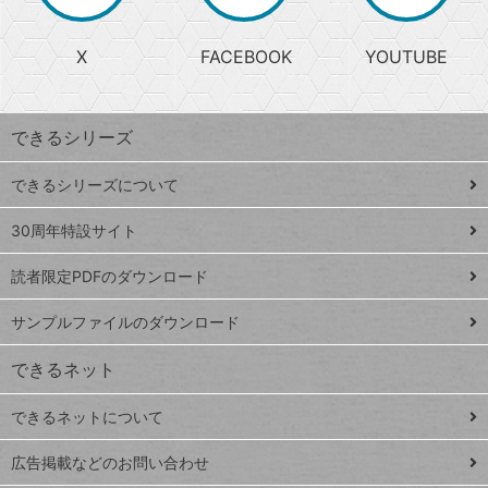
か
る
じ
る
search
ら
急
X
FACEBOOK
YOUTUBE
探
上
検
昇
索
す
ワ
できるシリーズ
ー
ド
できるシリーズについて
Google
ト
スプレ
ッ
30周年特設サイト
ッドシ
プ
読者限定PDFのダウンロード
ート
ペ
iPhone
ー
サンプルファイルのダウンロード
VLOOKUP
ジ
できるネット
連載
できるネットについて
Excel Q&A
close
閉じ
トイアンナ流仕
広告掲載などのお問い合わせ
る