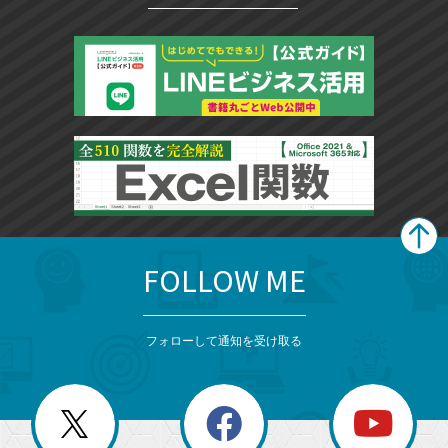
FOLLOW ME
search
format_list_bulleted
検
カ
検
カ
索
テ
メ
ゴ
索
テ
ニ
リ
フォローして通知を受け取る
ゴ
ュ
ー
ー
一
リ
を
覧
閉
を
ー
じ
閉