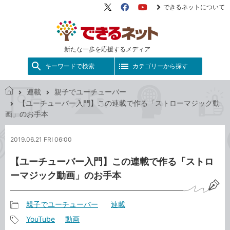
できるネットについて
X（旧
Facebook
YouTube
Twitter）
新たな一歩を応援するメディア
キーワードで検索
カテゴリーから探す
連載
親子でユーチューバー
で
【ユーチューバー入門】この連載で作る「ストローマジック動
き
画」のお手本
る
ネ
2019.06.21 FRI 06:00
ッ
ト
【ユーチューバー入門】この連載で作る「ストロ
ーマジック動画」のお手本
親子でユーチューバー
連載
記
YouTube
動画
事
記