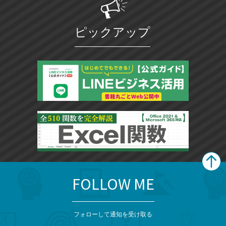
ピックアップ
FOLLOW ME
search
format_list_bulleted
検
カ
検
カ
索
テ
メ
ゴ
索
テ
ニ
リ
フォローして通知を受け取る
ゴ
ュ
ー