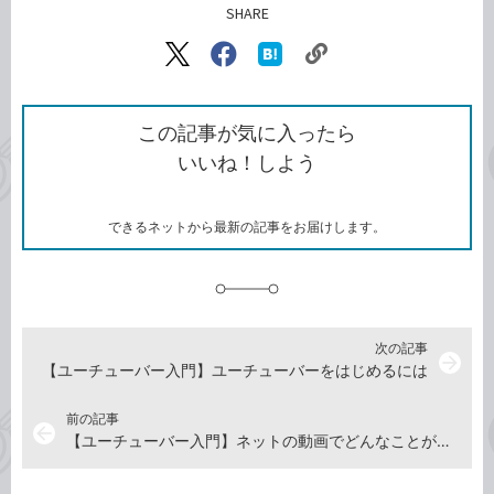
SHARE
記事をシェアする
リ
X（旧
Facebook
は
ン
Twitter）
で
て
ク
で
シ
な
を
シ
ェ
ブ
この記事が気に入ったら
コ
ェ
ア
ッ
いいね！しよう
ピ
ア
ク
ー
マ
ー
ク
できるネットから最新の記事をお届けします。
に
追
加
次の記事
arrow_forward
【ユーチューバー入門】ユーチューバーをはじめるには
前の記事
arrow_back
【ユーチューバー入門】ネットの動画でどんなことができる？