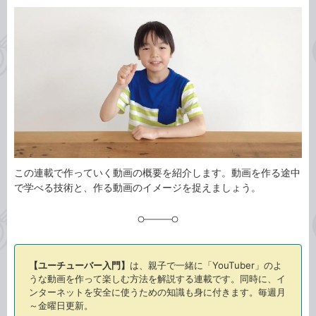
カ
事
テ
タ
ゴ
グ
リ
この連載で作っていく動画の概要を紹介します。動画を作る途中
で学べる技術と、作る動画のイメージを捉えましょう。
【ユーチューバー入門】
は、親子で一緒に「YouTuber」のよ
うな動画を作って楽しむ方法を解説する連載です。同時に、イ
ンターネットを安全に使うための知識も身に付きます。毎週月
～金曜日更新。