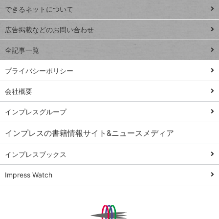
できるネットについて
Excel Q&A
close
閉じ
トイアンナ流仕
広告掲載などのお問い合わせ
る
事術
全記事一覧
PowerAutomate
ではじめる業務
プライバシーポリシー
の完全自動化
会社概要
AI議事録作成術
Windows 11
インプレスグループ
Q&A
インプレスの書籍情報サイト&ニュースメディア
Teams踏み込み
活用術
インプレスブックス
Excel講師の仕事
Impress Watch
術
エクセル時短
パワポ時短