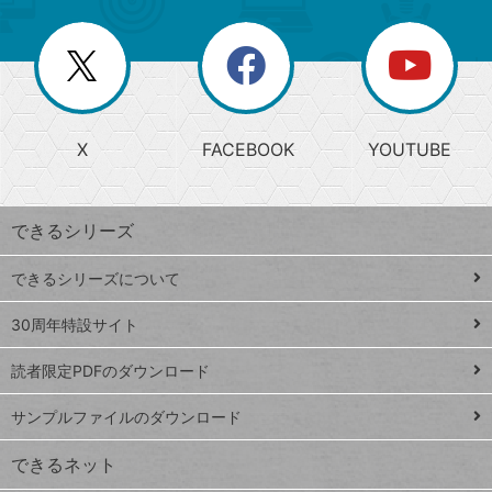
ー
一
リ
を
覧
閉
を
ー
じ
閉
か
る
じ
る
search
ら
急
X
FACEBOOK
YOUTUBE
探
上
検
昇
索
す
ワ
できるシリーズ
ー
ド
できるシリーズについて
Google
ト
スプレ
ッ
30周年特設サイト
ッドシ
プ
読者限定PDFのダウンロード
ート
ペ
iPhone
ー
サンプルファイルのダウンロード
VLOOKUP
ジ
できるネット
連載