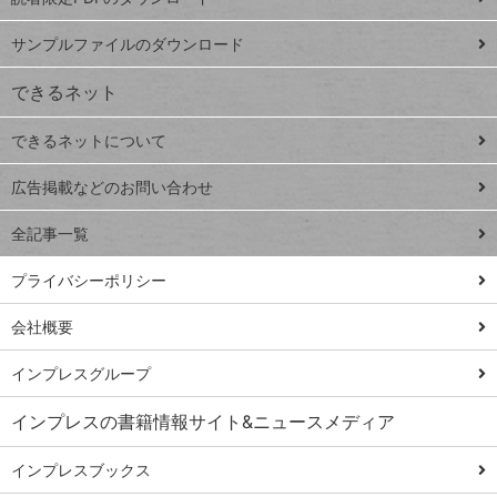
ート
ペ
iPhone
ー
サンプルファイルのダウンロード
VLOOKUP
ジ
できるネット
連載
できるネットについて
Excel Q&A
close
閉じ
トイアンナ流仕
広告掲載などのお問い合わせ
る
事術
全記事一覧
PowerAutomate
ではじめる業務
プライバシーポリシー
の完全自動化
会社概要
AI議事録作成術
Windows 11
インプレスグループ
Q&A
インプレスの書籍情報サイト&ニュースメディア
Teams踏み込み
活用術
インプレスブックス