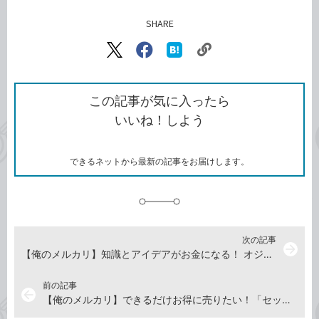
SHARE
記事をシェアする
リ
X（旧
Facebook
は
ン
Twitter）
で
て
ク
で
シ
な
を
シ
ェ
ブ
この記事が気に入ったら
コ
ェ
ア
ッ
いいね！しよう
ピ
ア
ク
ー
マ
ー
ク
できるネットから最新の記事をお届けします。
に
追
加
次の記事
arrow_forward
【俺のメルカリ】知識とアイデアがお金になる！ オジさん向け「アイデア商品・出品術」
前の記事
arrow_back
【俺のメルカリ】できるだけお得に売りたい！「セット」と「おまけ」作戦