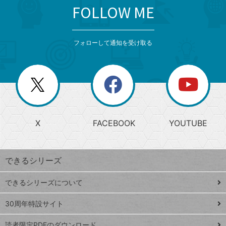
FOLLOW ME
search
format_list_bulleted
検
カ
検
カ
索
テ
メ
ゴ
索
テ
ニ
リ
フォローして通知を受け取る
ゴ
ュ
ー
ー
一
リ
を
覧
閉
を
ー
じ
閉
か
る
じ
る
search
ら
急
X
FACEBOOK
YOUTUBE
探
上
検
昇
索
す
ワ
できるシリーズ
ー
ド
できるシリーズについて
Google
ト
スプレ
ッ
30周年特設サイト
ッドシ
プ
読者限定PDFのダウンロード