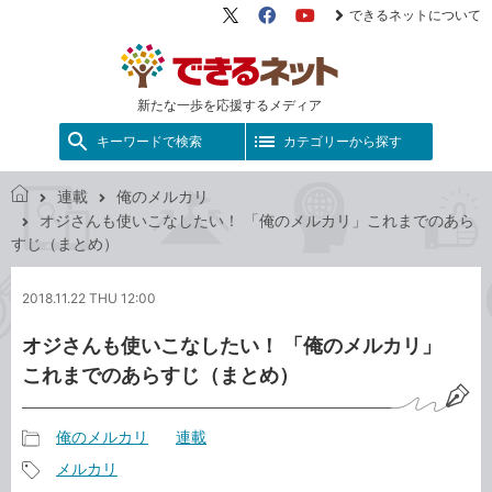
できるネットについて
X（旧
Facebook
YouTube
Twitter）
新たな一歩を応援するメディア
キーワードで検索
カテゴリーから探す
連載
俺のメルカリ
で
オジさんも使いこなしたい！ 「俺のメルカリ」これまでのあら
き
すじ（まとめ）
る
ネ
2018.11.22 THU 12:00
ッ
ト
オジさんも使いこなしたい！ 「俺のメルカリ」
これまでのあらすじ（まとめ）
俺のメルカリ
連載
記
メルカリ
事
記