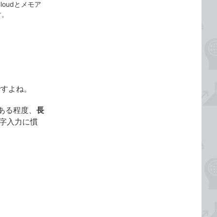
oudとメモア
す。
ですよね。
ある程度、
長
文字入力に慣