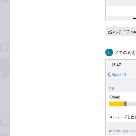
続いて［iCl
2
メモの同期