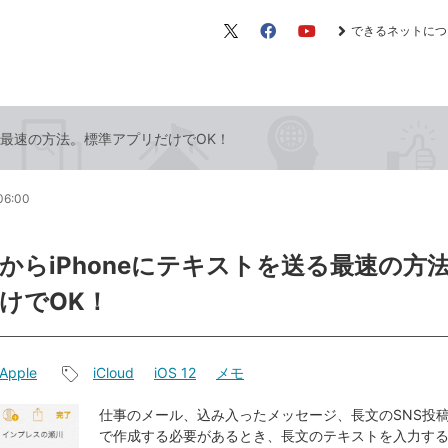
できるネットにつ
X（旧
Facebook
YouTube
Twitter）
送る最速の方法。標準アプリだけでOK！
06:00
からiPhoneにテキストを送る最速の方
けでOK！
Apple
iCloud
iOS 12
メモ
記
事
仕事のメール、込み入ったメッセージ、長文のSNS投稿な
で作成する必要があるとき、長文のテキストを入力す
タ