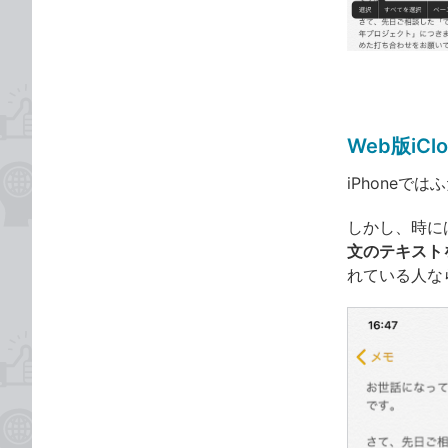
な
テ
ブ
ゴ
ッ
リ
ク
マ
ー
Web版iC
ク
に
iPhoneで
追
しかし、時に
加
文のテキスト
れている人な