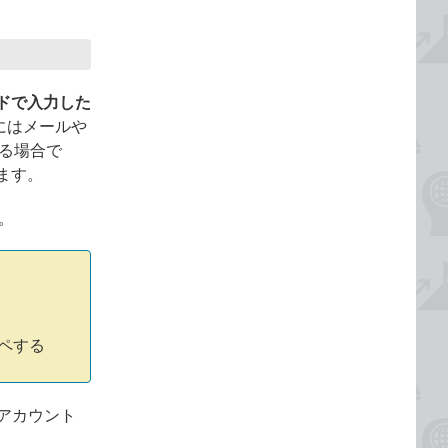
ドで入力した
にはメールや
ある場合で
ます。
。
ピペする
のアカウント