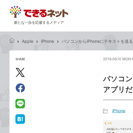
新たな一歩を応援するメディア
Apple
iPhone
パソコンからiPhoneにテキストを
で
き
る
SHARE
2019.06.10 MON 
記
ネ
事
ッ
を
X（旧
ト
パソコン
シ
Twitter）
ェ
アプリだ
で
ア
Facebook
す
シ
で
る
ェ
シ
LINE
iPhone
ア
ェ
で
記
ア
送
は
事
る
て
カ