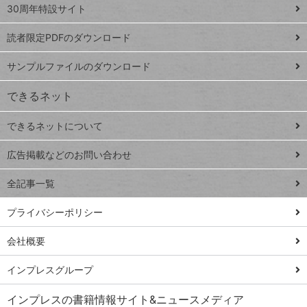
スプレ
ッ
30周年特設サイト
ッドシ
プ
読者限定PDFのダウンロード
ート
ペ
iPhone
ー
サンプルファイルのダウンロード
VLOOKUP
ジ
できるネット
連載
できるネットについて
Excel Q&A
close
閉じ
トイアンナ流仕
広告掲載などのお問い合わせ
る
事術
全記事一覧
PowerAutomate
ではじめる業務
プライバシーポリシー
の完全自動化
会社概要
AI議事録作成術
Windows 11
インプレスグループ
Q&A
インプレスの書籍情報サイト&ニュースメディア