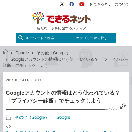
できるネットについて
X（旧
Facebook
YouTube
Twitter）
新たな一歩を応援するメディア
キーワードで検索
カテゴリーから探す
Google
その他（Google）
で
Googleアカウントの情報はどう使われている？ 「プライバシー
き
診断」でチェックしよう
る
ネ
2019.06.14 FRI 06:00
ッ
ト
Googleアカウントの情報はどう使われている？
「プライバシー診断」でチェックしよう
その他（Google）
Google
記
事
記