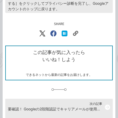
する］をクリックしてプライバシー診断を完了し、Googleア
カウントのトップに戻ります。
SHARE
記事をシェアする
リ
X（旧
Facebook
は
ン
Twitter）
で
て
ク
で
シ
な
を
シ
ェ
ブ
この記事が気に入ったら
コ
ェ
ア
ッ
いいね！しよう
ピ
ア
ク
ー
マ
ー
ク
できるネットから最新の記事をお届けします。
に
追
加
次の記事
arrow_forward
要確認！ Googleの2段階認証でキャリアメールが使用不可能に（12月1日より）