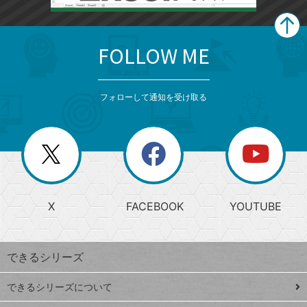
FOLLOW ME
search
format_list_bulleted
検
カ
検
カ
索
テ
メ
ゴ
索
テ
ニ
リ
フォローして通知を受け取る
ゴ
ュ
ー
ー
一
リ
を
覧
閉
を
ー
じ
閉
か
る
じ
る
search
ら
急
X
FACEBOOK
YOUTUBE
探
上
検
昇
索
す
ワ
できるシリーズ
ー
ド
できるシリーズについて
Google
ト