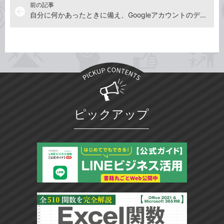
前の記事
arrow_back
自分に何かあったときに備え、Googleアカウントのデータの扱いを設定しよう
ピックアップ