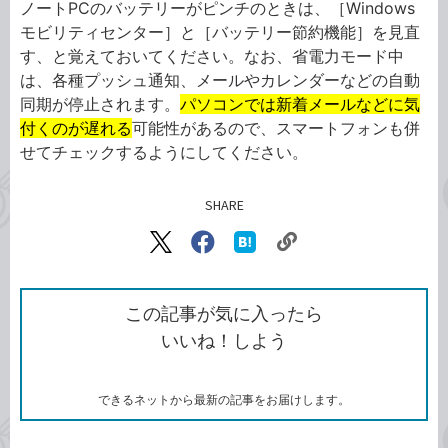
ノートPCのバッテリーがピンチのときは、［Windows
モビリティセンター］と［バッテリー節約機能］を見直
す、と覚えておいてください。なお、省電力モード中
は、各種プッシュ通知、メールやカレンダーなどの自動
同期が停止されます。
パソコンでは新着メールなどに気
付くのが遅れる
可能性があるので、スマートフォンも併
せてチェックするようにしてください。
SHARE
記事をシェアする
リ
X（旧
Facebook
は
ン
Twitter）
で
て
ク
で
シ
な
を
シ
ェ
ブ
この記事が気に入ったら
コ
ェ
ア
ッ
いいね！しよう
ピ
ア
ク
ー
マ
ー
ク
できるネットから最新の記事をお届けします。
に
追