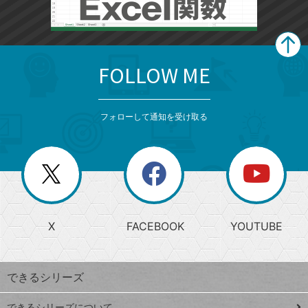
FOLLOW ME
search
format_list_bulleted
検
カ
検
カ
索
テ
メ
ゴ
索
テ
ニ
リ
フォローして通知を受け取る
ゴ
ュ
ー
ー
一
リ
を
覧
閉
を
ー
じ
閉
か
る
じ
る
search
ら
急
X
FACEBOOK
YOUTUBE
探
上
検
昇
索
す
ワ
できるシリーズ
ー
ド
できるシリーズについて