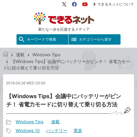
できるネットについて
X（旧
Facebook
YouTube
Twitter）
新たな一歩を応援するメディア
キーワードで検索
カテゴリーから探す
連載
Windows Tips
で
【Windows Tips】会議中にバッテリーがピンチ！ 省電力モー
き
ドに切り替えて乗り切る方法
る
ネ
2019.06.26 WED 05:50
ッ
ト
【Windows Tips】会議中にバッテリーがピン
チ！ 省電力モードに切り替えて乗り切る方法
Windows Tips
連載
記
Windows 10
バッテリー
電源
事
記