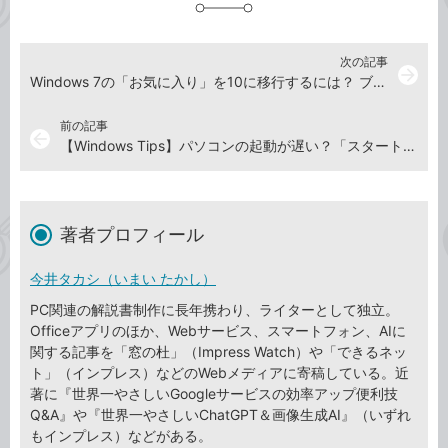
加
次の記事
arrow_forward
Windows 7の「お気に入り」を10に移行するには？ ブックマークのエクスポート方法【Windows Tips】
前の記事
arrow_back
【Windows Tips】パソコンの起動が遅い？「スタートアップ」を見直して時短しよう
著者プロフィール
今井タカシ（いまい たかし）
PC関連の解説書制作に長年携わり、ライターとして独立。
Officeアプリのほか、Webサービス、スマートフォン、AIに
関する記事を「窓の杜」（Impress Watch）や「できるネッ
ト」（インプレス）などのWebメディアに寄稿している。近
著に『世界一やさしいGoogleサービスの効率アップ便利技
Q&A』や『世界一やさしいChatGPT＆画像生成AI』（いずれ
もインプレス）などがある。