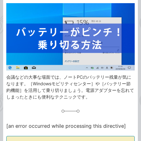
カ
事
テ
タ
ゴ
グ
リ
会議などの大事な場面では、ノートPCのバッテリー残量が気に
なります。［Windowsモビリティセンター］や［バッテリー節
約機能］を活用して乗り切りましょう。電源アダプターを忘れて
しまったときにも便利なテクニックです。
[an error occurred while processing this directive]