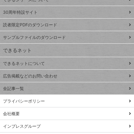
Google
ト
スプレ
ッ
30周年特設サイト
ッドシ
プ
読者限定PDFのダウンロード
ート
ペ
iPhone
ー
サンプルファイルのダウンロード
VLOOKUP
ジ
できるネット
連載
できるネットについて
Excel Q&A
close
閉じ
トイアンナ流仕
広告掲載などのお問い合わせ
る
事術
全記事一覧
PowerAutomate
ではじめる業務
プライバシーポリシー
の完全自動化
会社概要
AI議事録作成術
Windows 11
インプレスグループ
Q&A