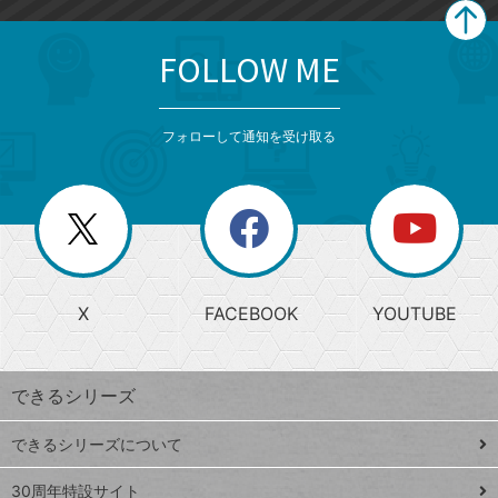
FOLLOW ME
search
format_list_bulleted
検
カ
検
カ
索
テ
メ
ゴ
索
テ
ニ
リ
フォローして通知を受け取る
ゴ
ュ
ー
ー
一
リ
を
覧
閉
を
ー
じ
閉
か
る
じ
る
search
ら
急
X
FACEBOOK
YOUTUBE
探
上
検
昇
索
す
ワ
できるシリーズ
ー
ド
できるシリーズについて
Google
ト
スプレ
ッ
30周年特設サイト