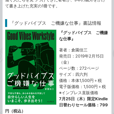
て書き上げた充実の1冊です。
『グッドバイブス ご機嫌な仕事』書誌情報
『グッドバイブス ご機嫌
な仕事』
著者：倉園佳三
発売日：2019年2月15日
（金）
ページ数：272ページ
サイズ：四六判
価格：本体1,500円＋税
電子版価格：1,500円＋税
※インプレス直販価格
7月25日（木）限定Kindle
日替わりセール価格：799
円（税込）