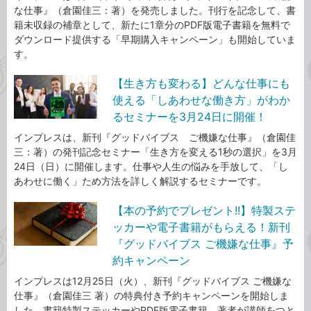
な仕事』（倉園佳三：著）を発売しました。刊行を記念して、書
籍未収録の補章として、新たに1章分のPDF版電子書籍を無料で
ダウンロード提供する「早期購入キャンペーン」も開始していま
す。
【生き方も変わる】どんな仕事にも
使える「しあわせな働き方」がわか
るセミナーを3月24日に開催！
インプレスは、新刊『グッドバイブス ご機嫌な仕事』（倉園佳
三：著）の発刊記念セミナー「生き方を変える1秒の選択」を3月
24日（日）に開催します。仕事や人生の悩みを手放して、「し
あわせに働く」ため方法を詳しく解説するセミナーです。
【本の予約でプレゼント!!】特製ステ
ッカーや電子書籍がもらえる！新刊
『グッドバイブス ご機嫌な仕事』予
約キャンペーン
インプレスは12月25日（火）、新刊『グッドバイブス ご機嫌な
仕事』（倉園佳三 著）の特典付き予約キャンペーンを開始しま
した。書籍特製ステッカーやPDF版電子書籍、著者が講師をつと