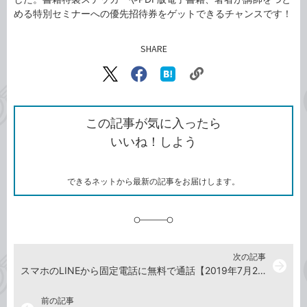
める特別セミナーへの優先招待券をゲットできるチャンスです！
SHARE
記事をシェアする
リ
X（旧
Facebook
は
ン
Twitter）
で
て
ク
で
シ
な
を
シ
ェ
ブ
この記事が気に入ったら
コ
ェ
ア
ッ
いいね！しよう
ピ
ア
ク
ー
マ
ー
ク
できるネットから最新の記事をお届けします。
に
追
加
次の記事
arrow_forward
スマホのLINEから固定電話に無料で通話【2019年7月26日】
前の記事