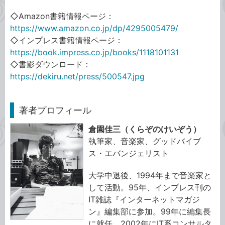
◇Amazon書籍情報ページ：
https://www.amazon.co.jp/dp/4295005479/
◇インプレス書籍情報ページ：
https://book.impress.co.jp/books/1118101131
◇書影ダウンロード：
https://dekiru.net/press/500547.jpg
著者プロフィール
倉園佳三（くらぞのけいぞう）
執筆家、音楽家、グッドバイブ
ス・エバンジェリスト
大学中退後、1994年まで音楽家と
して活動。95年、インプレス刊の
IT雑誌『インターネットマガジ
ン』編集部に参加。99年に編集長
に就任。2002年にIT系コンサルタ