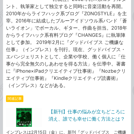
ント、執筆家として独立すると同時に音楽活動を再開。
2010年からライフハック系ブログ『ZONOSTYLE』を主
宰。2016年に結成したブルーアイドソウル系バンド「蒼
いライオン」でボーカル、ギター、作曲を担当。2018年
からライフハック系有料ブログ『CHANGES』に執筆陣
として参加。 2019年2月に『グッドバイブス ご機嫌な
仕事』（インプレス）を刊行。現在、グッドバイブス・
エバンジェリストとして、企業や学校、働く個人に「仕
事から完全無欠のしあわせを得る方法」を伝導中。著書
に『iPhone×iPadクリエイティブ仕事術』『Nozbeクリ
エイティブ仕事術』『Kindleクリエイティブ読書術』
（インプレス）などがある。
関連記事
【新刊】仕事の悩みが立ちどころに
消え、誰でも幸せに働く方法とは？
インプレスは2月15日（金）に、新刊『グッドバイブス ご機嫌