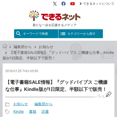
できるネットについて
X（旧
Facebook
YouTube
Twitter）
新たな一歩を応援するメディア
キーワードで検索
カテゴリーから探す
編集部から
お知らせ
で
【電子書籍SALE情報】『グッドバイブス ご機嫌な仕事』Kindle
き
版が1日限定、半額以下で販売！
る
ネ
2019.07.25 THU 05:55
ッ
ト
【電子書籍SALE情報】『グッドバイブス ご機嫌
な仕事』Kindle版が1日限定、半額以下で販売！
お知らせ
編集部から
記
Kindle
書籍
読書
事
記