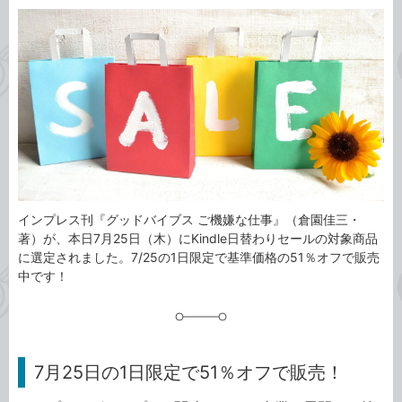
カ
事
テ
タ
ゴ
グ
リ
インプレス刊『グッドバイブス ご機嫌な仕事』（倉園佳三・
著）が、本日7月25日（木）にKindle日替わりセールの対象商品
に選定されました。7/25の1日限定で基準価格の51％オフで販売
中です！
7月25日の1日限定で51％オフで販売！