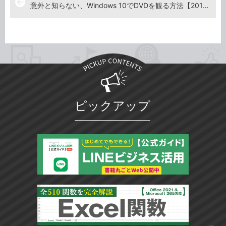
arrow_back
意外と知らない、Windows 10でDVDを観る方法【2019年7月19日】
ピックアップ