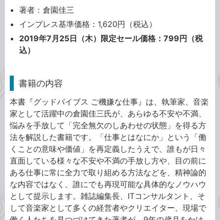
著者：倉園佳三
インプレス基準価格：1,620円（税込）
2019年7月25日（木）限定セール価格：799円（税
込）
書籍の内容
本書『グッドバイブス ご機嫌な仕事』は、執筆家、音楽
家として活躍中の倉園佳三氏が、あらゆる不安や不満、
悩みを手放して「完全無欠のしあわせの状態」を得る方
法を解説した書籍です。「仕事とはなにか」という「働
くことの意味や価値」を再定義したうえで、誰もが日々
直面している様々な不安や不満の手放し方や、目の前に
ある仕事に常に全力で取り組める方法などを、精神論的
な内容ではなく、誰にでも再現可能な具体的なノウハウ
として提示します。雑誌編集長、ITコンサルタント、そ
して音楽家として多くの経営者やクリエイター、現場で
働く人たちを見つづけてきた著者が、9年の歳月をかけ