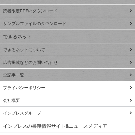
ッドシ
プ
読者限定PDFのダウンロード
ート
ペ
iPhone
ー
サンプルファイルのダウンロード
VLOOKUP
ジ
できるネット
連載
できるネットについて
Excel Q&A
close
閉じ
トイアンナ流仕
広告掲載などのお問い合わせ
る
事術
全記事一覧
PowerAutomate
ではじめる業務
プライバシーポリシー
の完全自動化
会社概要
AI議事録作成術
Windows 11
インプレスグループ
Q&A
インプレスの書籍情報サイト&ニュースメディア
Teams踏み込み