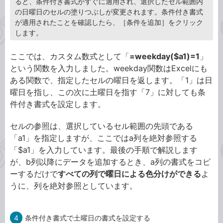
ると、条件付き書式がすぐに適用され、選択したセル範囲内
の日曜日のセルの塗りつぶしが変更されます。条件付き書式
が適用されたことを確認したら、［条件を追加］をクリック
します。
ここでは、カスタム数式として「
=weekday($a1)=1
」
という関数を入力しました。weekday関数はExcelにも
ある関数で、指定したセルの曜日を返します。「1」は日
曜日を指し、この次に土曜日を指す「7」に対しても条
件付き書式を設定します。
セルの参照は、選択しているセル範囲の先頭である
「a1」を指定しますが、ここではa列を絶対参照する
「$a1」を入力しています。最後の手順で解説します
が、b列以降にデータを追加するとき、a列の書式をコピ
ーするだけで
すべての列で曜日による色分けができる
よ
うに、列を絶対参照としています。
4
条件付き書式で土曜日の書式を設定する