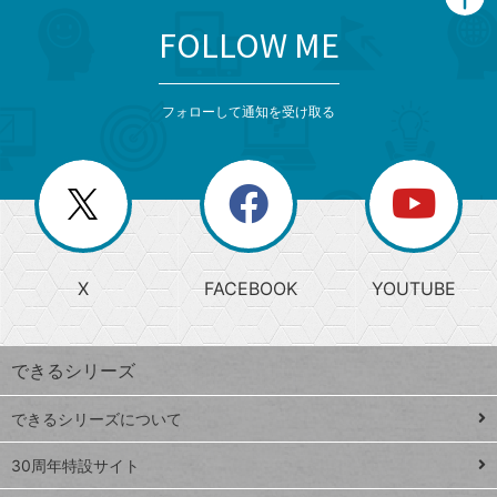
FOLLOW ME
search
format_list_bulleted
検
カ
検
カ
索
テ
メ
ゴ
索
テ
ニ
リ
フォローして通知を受け取る
ゴ
ュ
ー
ー
一
リ
を
覧
閉
を
ー
じ
閉
か
る
じ
る
search
ら
急
X
FACEBOOK
YOUTUBE
探
上
検
昇
索
す
ワ
できるシリーズ
ー
ド
できるシリーズについて
Google
ト
スプレ
ッ
30周年特設サイト
ッドシ
プ