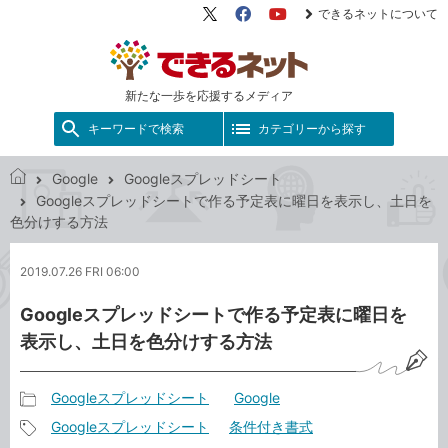
できるネットについて
X（旧
Facebook
YouTube
Twitter）
新たな一歩を応援するメディア
キーワードで検索
カテゴリーから探す
Google
Googleスプレッドシート
で
Googleスプレッドシートで作る予定表に曜日を表示し、土日を
き
色分けする方法
る
ネ
2019.07.26 FRI 06:00
ッ
ト
Googleスプレッドシートで作る予定表に曜日を
表示し、土日を色分けする方法
Googleスプレッドシート
Google
記
Googleスプレッドシート
条件付き書式
事
記