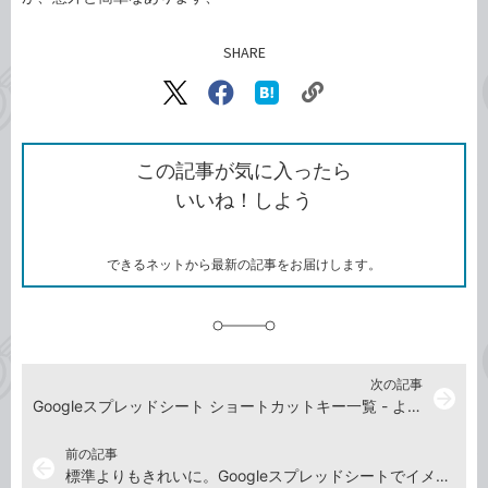
SHARE
記事をシェアする
リ
X（旧
Facebook
は
ン
Twitter）
で
て
ク
で
シ
な
を
シ
ェ
ブ
この記事が気に入ったら
コ
ェ
ア
ッ
いいね！しよう
ピ
ア
ク
ー
マ
ー
ク
できるネットから最新の記事をお届けします。
に
追
加
次の記事
arrow_forward
Googleスプレッドシート ショートカットキー一覧 - よく使う操作を厳選。Chrome、Googleドライブのキー操作も掲載
前の記事
arrow_back
標準よりもきれいに。Googleスプレッドシートでイメージどおりの色を設定するコツ