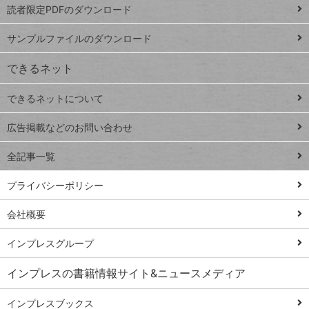
読者限定PDFのダウンロード
ート
ペ
iPhone
ー
サンプルファイルのダウンロード
VLOOKUP
ジ
できるネット
連載
できるネットについて
Excel Q&A
close
閉じ
トイアンナ流仕
広告掲載などのお問い合わせ
る
事術
全記事一覧
PowerAutomate
ではじめる業務
プライバシーポリシー
の完全自動化
会社概要
AI議事録作成術
Windows 11
インプレスグループ
Q&A
インプレスの書籍情報サイト&ニュースメディア
Teams踏み込み
活用術
インプレスブックス