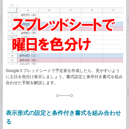
カ
事
テ
タ
ゴ
グ
リ
Googleスプレッドシートで予定表を作成したら、見やすいよう
に土日を色分け表示しましょう。書式設定と条件付き書式を組み
合わせた手順を解説します。
表示形式の設定と条件付き書式を組み合わせ
る