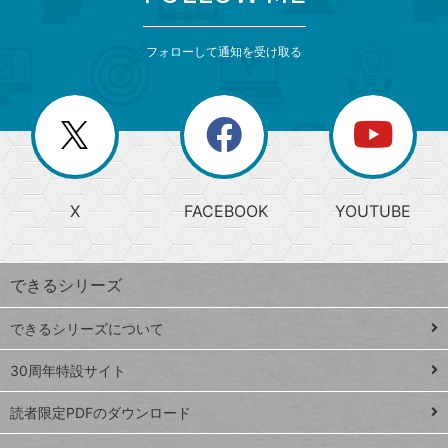
検
カ
索
テ
メ
ゴ
索
テ
ニ
リ
フォローして通知を受け取る
ゴ
ュ
ー
ー
一
リ
を
覧
閉
を
ー
じ
閉
か
る
じ
る
search
ら
急
X
FACEBOOK
YOUTUBE
探
上
検
昇
索
す
ワ
できるシリーズ
ー
ド
できるシリーズについて
Google
ト
スプレ
ッ
30周年特設サイト
ッドシ
プ
読者限定PDFのダウンロード
ート
ペ
iPhone
ー