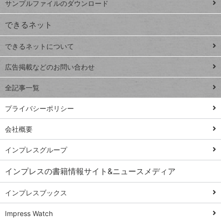
サンプルファイルのダウンロード
VLOOKUP
ジ
できるネット
連載
できるネットについて
Excel Q&A
close
閉じ
トイアンナ流仕
広告掲載などのお問い合わせ
る
事術
全記事一覧
PowerAutomate
ではじめる業務
プライバシーポリシー
の完全自動化
会社概要
AI議事録作成術
Windows 11
インプレスグループ
Q&A
インプレスの書籍情報サイト&ニュースメディア
Teams踏み込み
活用術
インプレスブックス
Excel講師の仕事
Impress Watch
術