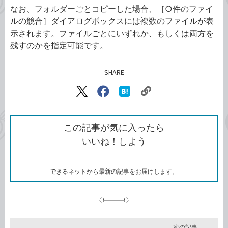
なお、フォルダーごとコピーした場合、［○件のファイ
ルの競合］ダイアログボックスには複数のファイルが表
示されます。ファイルごとにいずれか、もしくは両方を
残すのかを指定可能です。
SHARE
記事をシェアする
リ
X（旧
Facebook
は
ン
Twitter）
で
て
ク
で
シ
な
を
シ
ェ
ブ
この記事が気に入ったら
コ
ェ
ア
ッ
いいね！しよう
ピ
ア
ク
ー
マ
ー
ク
できるネットから最新の記事をお届けします。
に
追
加
次の記事