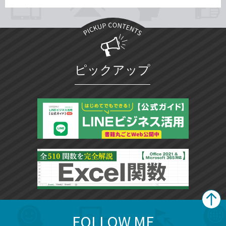
ピックアップ
FOLLOW ME
search
format_list_bulleted
検
カ