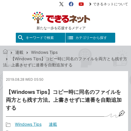
できるネットについて
X（旧
Facebook
YouTube
Twitter）
新たな一歩を応援するメディア
キーワードで検索
カテゴリーから探す
連載
Windows Tips
で
【Windows Tips】コピー時に同名のファイルを両方とも残す方
き
法。上書きせずに連番を自動追加する
る
ネ
2019.08.28 WED 05:50
ッ
ト
【Windows Tips】コピー時に同名のファイルを
両方とも残す方法。上書きせずに連番を自動追加
する
Windows Tips
連載
記