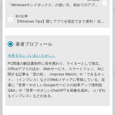
arrow_forward
「Windowsサンドボックス」の使い方。初めてのアプリを安全な環境で試せる！【Windows Tips】
前の記事
arrow_back
【Windows Tips】開くアプリを指定できて便利！ 右クリックの［送る］メニューに項目を追加する方法
著者プロフィール
今井タカシ（いまい たかし）
PC関連の解説書制作に長年携わり、ライターとして独立。
Officeアプリのほか、Webサービス、スマートフォン、AIに
関する記事を「窓の杜」（Impress Watch）や「できるネッ
ト」（インプレス）などのWebメディアに寄稿している。近
著に『世界一やさしいGoogleサービスの効率アップ便利技
Q&A』や『世界一やさしいChatGPT＆画像生成AI』（いずれ
もインプレス）などがある。