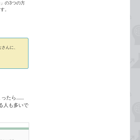
」の3つの方
ます。
なさんに、
......
る人も多いで