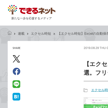
新たな一歩を応援するメディア
連載
エクセル時短
【エクセル時短】Excelの自動
で
き
る
SHARE
2019.08.29 THU 
記
ネ
事
ッ
を
X（旧
ト
【エクセ
シ
Twitter）
ェ
選。フリ
で
ア
Facebook
す
シ
で
る
ェ
シ
LINE
エクセル時
ア
ェ
で
記
ア
送
は
事
る
て
カ