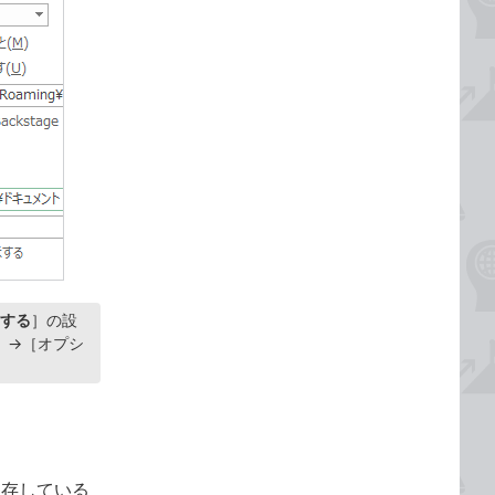
する
］の設
ル］→［オプシ
保存している