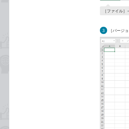
［ファイル］
3
［バージョ