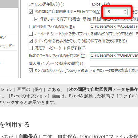
オプション］画面の［保存］にある、［
次の間隔で自動回復用データを保存
。［Excelのオプション］画面は、Excelを起動した状態で［ファイ
クリックすると表示できます。
を利用する
いのが［
自動保存
］です。自動保存はOneDriveにファイルを