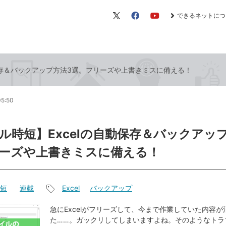
できるネットにつ
X（旧
Facebook
YouTube
Twitter）
保存＆バックアップ方法3選。フリーズや上書きミスに備える！
05:50
ル時短】Excelの自動保存＆バックアッ
ーズや上書きミスに備える！
短
連載
Excel
バックアップ
記
事
急にExcelがフリーズして、今まで作業していた内容
た……。ガックリしてしまいますよね。そのようなトラ
タ