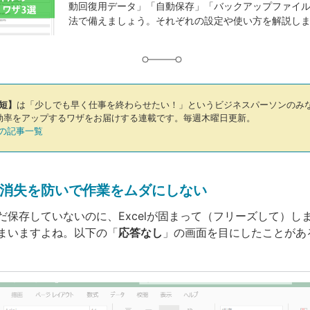
動回復用データ」「自動保存」「バックアップファイル
グ
法で備えましょう。それぞれの設定や使い方を解説し
短】
は「少しでも早く仕事を終わらせたい！」というビジネスパーソンのみ
作業効率をアップするワザをお届けする連載です。毎週木曜日更新。
の記事一覧
消失を防いで作業をムダにしない
保存していないのに、Excelが固まって（フリーズして）しまったら
まいますよね。以下の「
応答なし
」の画面を目にしたことがあ