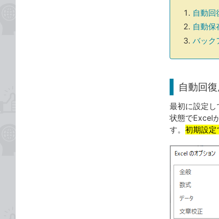
自動回
自動保
バック
自動回復
最初に設定し
状態でExc
す。
初期設定