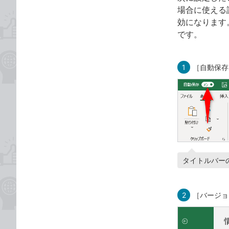
場合に使える
効になります
です。
1
［自動保存
タイトルバー
2
［バージョ