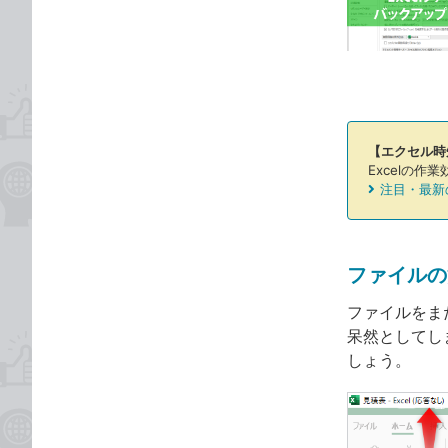
な
テ
ブ
ゴ
ッ
リ
ク
マ
ー
【エクセル時
ク
Excelの
に
注目・最新
追
加
ファイルの
ファイルをまだ
呆然としてし
しょう。