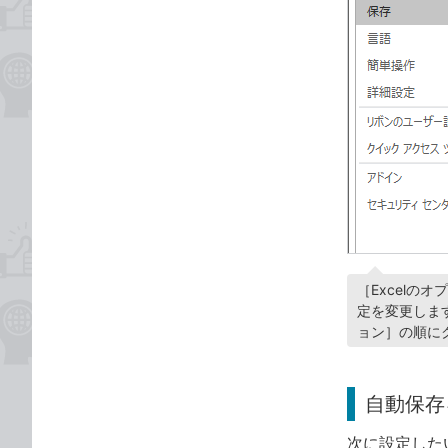
［Excelの
定を変更します
ョン］の順に
自動保存
次に設定した