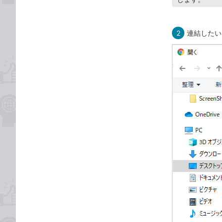
2
連結したい