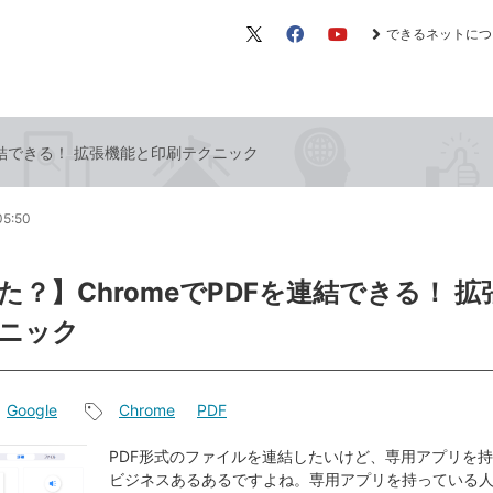
できるネットにつ
X（旧
Facebook
YouTube
Twitter）
連結できる！ 拡張機能と印刷テクニック
05:50
た？】ChromeでPDFを連結できる！ 
ニック
Google
Chrome
PDF
記
事
PDF形式のファイルを連結したいけど、専用アプリを
ビジネスあるあるですよね。専用アプリを持っている
タ