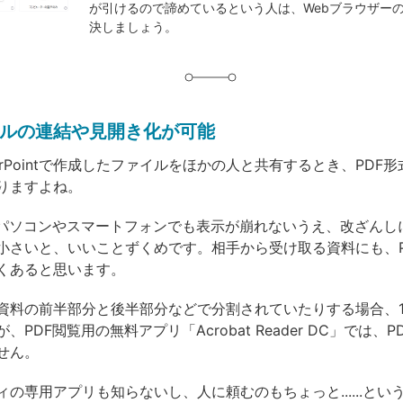
が引けるので諦めているという人は、WebブラウザーのC
グ
決しましょう。
ルの連結や見開き化が可能
owerPointで作成したファイルをほかの人と共有するとき、PDF
りますよね。
るパソコンやスマートフォンでも表示が崩れないうえ、改ざんし
小さいと、いいことずくめです。相手から受け取る資料にも、P
くあると思います。
資料の前半部分と後半部分などで分割されていたりする場合、
、PDF閲覧用の無料アプリ「Acrobat Reader DC」では、
せん。
の専用アプリも知らないし、人に頼むのもちょっと......という