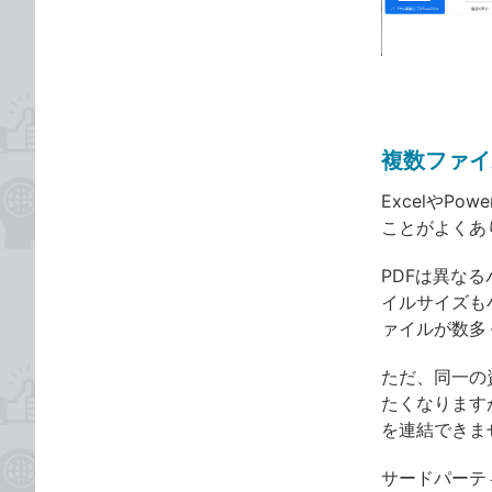
な
テ
ブ
ゴ
ッ
リ
ク
マ
ー
複数ファイ
ク
に
ExcelやP
追
ことがよくあ
加
PDFは異な
イルサイズも
ァイルが数多
ただ、同一の
たくなりますが
を連結できま
サードパーティ