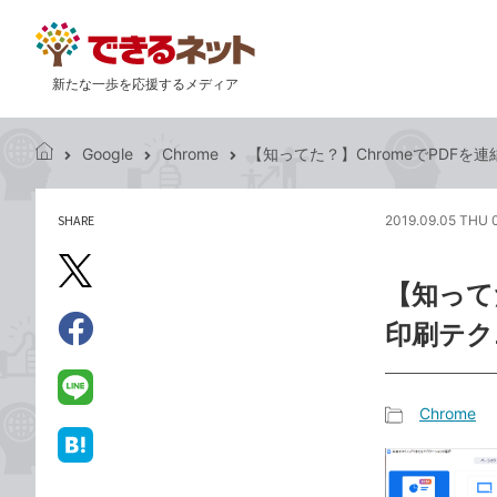
新たな一歩を応援するメディア
Google
Chrome
【知ってた？】ChromeでPDFを
で
き
る
SHARE
2019.09.05 THU 
記
ネ
事
ッ
を
X（旧
ト
【知って
シ
Twitter）
ェ
印刷テク
で
ア
Facebook
す
シ
で
る
ェ
シ
LINE
Chrome
ア
ェ
で
記
ア
送
は
事
る
て
カ