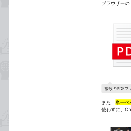
ブラウザーの
複数のPDFフ
また、
単一ペ
使わずに、C