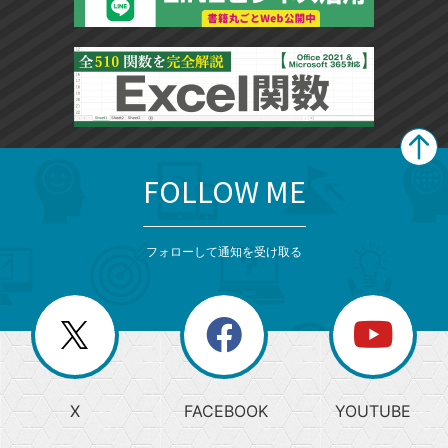
FOLLOW ME
search
format_list_bulleted
検
カ
検
カ
索
テ
メ
ゴ
索
テ
ニ
リ
フォローして通知を受け取る
ゴ
ュ
ー
ー
一
リ
を
覧
閉
を
ー
じ
閉
か
る
じ
る
search
ら
急
X
FACEBOOK
YOUTUBE
探
上
検
昇