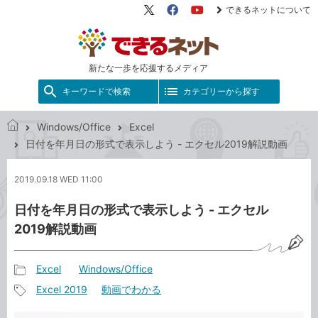
できるネットについて
X（旧
Facebook
YouTube
Twitter）
新たな一歩を応援するメディア
キーワードで検索
カテゴリーから探す
Windows/Office
Excel
で
日付を年月日の形式で表示しよう - エクセル2019解説動画
き
る
2019.09.18 WED 11:00
ネ
ッ
日付を年月日の形式で表示しよう - エクセル
ト
2019解説動画
Excel
Windows/Office
記
Excel 2019
動画でわかる
事
記
カ