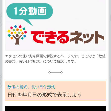
事
テ
タ
ゴ
グ
リ
エクセルの使い方を動画で解説するページです。ここでは「数値
の書式、長い日付形式」について解説します。
数値の書式、長い日付形式
日付を年月日の形式で表示しよう