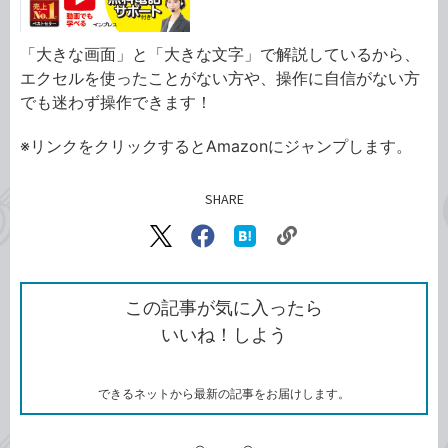
「大きな画面」と「大きな文字」で解説しているから、
エクセルを使ったことがない方や、操作に自信がない方
でも迷わず操作できます！
※リンクをクリックするとAmazonにジャンプします。
SHARE
記事をシェアする
リ
X（旧
Facebook
は
ン
Twitter）
で
て
ク
で
シ
な
を
シ
ェ
ブ
この記事が気に入ったら
コ
ェ
ア
ッ
いいね！しよう
ピ
ア
ク
ー
マ
ー
ク
できるネットから最新の記事をお届けします。
に
追
加