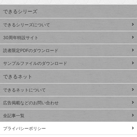
索
す
ワ
できるシリーズ
ー
ド
できるシリーズについて
Google
ト
スプレ
ッ
30周年特設サイト
ッドシ
プ
読者限定PDFのダウンロード
ート
ペ
iPhone
ー
サンプルファイルのダウンロード
VLOOKUP
ジ
できるネット
連載
できるネットについて
Excel Q&A
close
閉じ
トイアンナ流仕
広告掲載などのお問い合わせ
る
事術
全記事一覧
PowerAutomate
ではじめる業務
プライバシーポリシー
の完全自動化