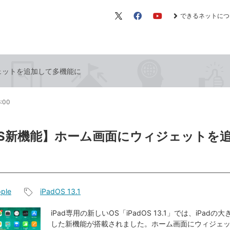
できるネットにつ
X（旧
Facebook
YouTube
Twitter）
ジェットを追加して多機能に
6:00
dOS新機能】ホーム画面にウィジェットを
ple
iPadOS 13.1
記
事
iPad専用の新しいOS「iPadOS 13.1」では、iPad
した新機能が搭載されました。ホーム画面にウィジェ
タ