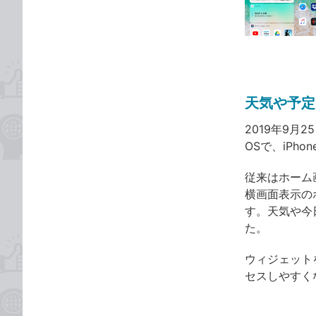
な
テ
ブ
ゴ
ッ
リ
ク
マ
ー
天気や予定
ク
に
2019年9月2
追
OSで、iP
加
従来はホーム
横画面表示の
す。天気や今
た。
ウィジェット
セスしやすく