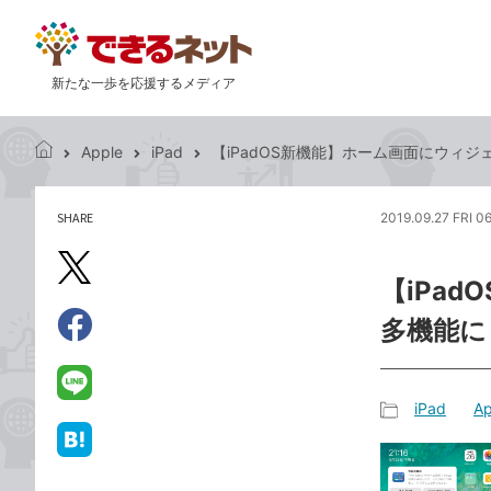
新たな一歩を応援するメディア
Apple
iPad
【iPadOS新機能】ホーム画面にウィ
で
き
る
SHARE
2019.09.27 FRI 0
記
ネ
事
ッ
を
X（旧
ト
【iPa
シ
Twitter）
ェ
多機能に
で
ア
Facebook
す
シ
で
る
ェ
シ
LINE
iPad
Ap
ア
ェ
で
記
ア
送
は
事
る
て
カ