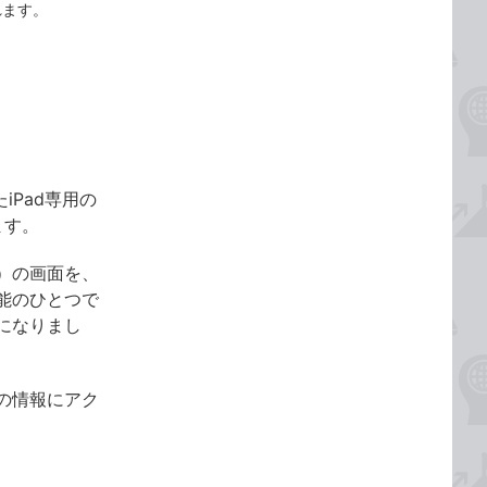
れます。
たiPad専用の
ます。
）の画面を、
能のひとつで
になりまし
の情報にアク