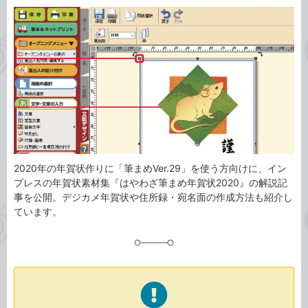
カ
事
テ
タ
ゴ
グ
リ
2020年の年賀状作りに「筆まめVer.29」を使う方向けに、イン
プレスの年賀状素材集『はやわざ筆まめ年賀状2020』の解説記
事を公開。デジカメ年賀状や住所録・宛名面の作成方法も紹介し
ています。