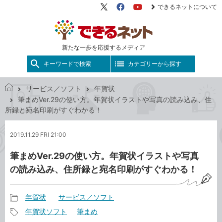
できるネットについて
X（旧
Facebook
YouTube
Twitter）
新たな一歩を応援するメディア
キーワードで検索
カテゴリーから探す
サービス／ソフト
年賀状
で
筆まめVer.29の使い方。年賀状イラストや写真の読み込み、住
き
所録と宛名印刷がすぐわかる！
る
ネ
2019.11.29 FRI 21:00
ッ
ト
筆まめVer.29の使い方。年賀状イラストや写真
の読み込み、住所録と宛名印刷がすぐわかる！
年賀状
サービス／ソフト
記
年賀状ソフト
筆まめ
事
記