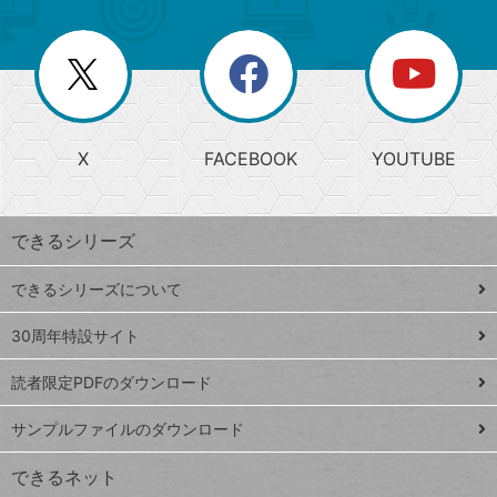
ゴ
ュ
ー
ー
一
リ
を
覧
閉
を
ー
じ
閉
か
る
じ
る
search
ら
急
X
FACEBOOK
YOUTUBE
探
上
検
昇
索
す
ワ
できるシリーズ
ー
ド
できるシリーズについて
Google
ト
スプレ
ッ
30周年特設サイト
ッドシ
プ
読者限定PDFのダウンロード
ート
ペ
iPhone
ー
サンプルファイルのダウンロード
VLOOKUP
ジ
できるネット