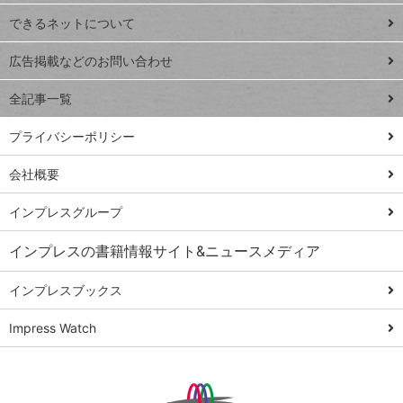
連載
できるネットについて
Excel Q&A
close
閉じ
トイアンナ流仕
広告掲載などのお問い合わせ
る
事術
全記事一覧
PowerAutomate
ではじめる業務
プライバシーポリシー
の完全自動化
会社概要
AI議事録作成術
Windows 11
インプレスグループ
Q&A
インプレスの書籍情報サイト&ニュースメディア
Teams踏み込み
活用術
インプレスブックス
Excel講師の仕事
Impress Watch
術
エクセル時短
パワポ時短