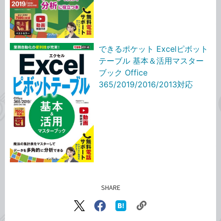
できるポケット Excelピボット
テーブル 基本＆活用マスター
ブック Office
365/2019/2016/2013対応
SHARE
記事をシェアする
リ
X（旧
Facebook
は
ン
Twitter）
で
て