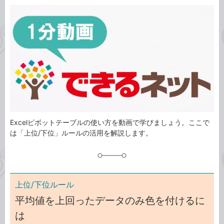
カ
事
テ
タ
ゴ
グ
リ
Excelピボットテーブルの使い方を動画で学びましょう。ここで
は「上位/下位」ルールの活用を解説します。
上位/下位ルール
平均値を上回ったデータのみ色を付けるに
は