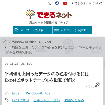
できるネットについて
X（旧
Facebook
YouTube
Twitter）
新たな一歩を応援するメディア
キーワードで検索
カテゴリーから探す
Windows/Office
Excel
で
平均値を上回ったデータのみ色を付けるには - Excelピボットテ
き
ーブルを動画で解説
る
ネ
2019.11.26 TUE 11:00
ッ
ト
平均値を上回ったデータのみ色を付けるには -
Excelピボットテーブルを動画で解説
Excel
Windows/Office
記
Excel 2019
ピボットテーブル
動画でわかる
事
記