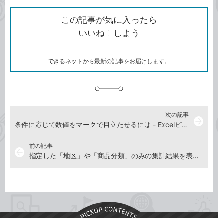
ク
で
シ
な
を
シ
ェ
ブ
この記事が気に入ったら
コ
ェ
ア
ッ
いいね！しよう
ピ
ア
ク
ー
マ
ー
ク
できるネットから最新の記事をお届けします。
に
追
加
次の記事
arrow_forward
条件に応じて数値をマークで目立たせるには - Excelピボットテーブルを動画で解説
前の記事
arrow_back
指定した「地区」や「商品分類」のみの集計結果を表示するには - Excelピボットテーブルを動画で解説