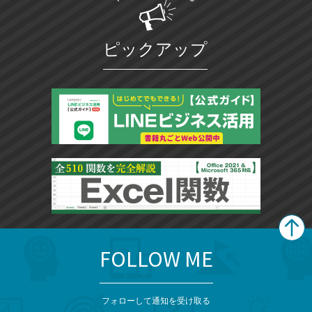
ピックアップ
FOLLOW ME
search
format_list_bulleted
検
カ
検
カ
索
テ
メ
ゴ
索
テ
ニ
リ
フォローして通知を受け取る