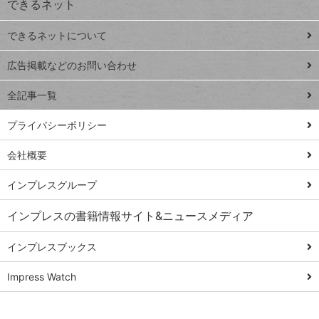
できるネット
連載
できるネットについて
Excel Q&A
close
閉じ
トイアンナ流仕
広告掲載などのお問い合わせ
る
事術
全記事一覧
PowerAutomate
ではじめる業務
プライバシーポリシー
の完全自動化
会社概要
AI議事録作成術
Windows 11
インプレスグループ
Q&A
インプレスの書籍情報サイト&ニュースメディア
Teams踏み込み
活用術
インプレスブックス
Excel講師の仕事
Impress Watch
術
エクセル時短