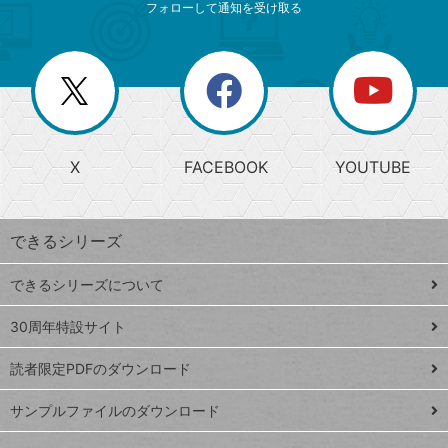
ニ
リ
フォローして通知を受け取る
ゴ
ュ
ー
ー
一
リ
を
覧
閉
を
ー
じ
閉
か
る
じ
る
search
ら
急
X
FACEBOOK
YOUTUBE
探
上
検
昇
索
す
ワ
できるシリーズ
ー
ド
できるシリーズについて
Google
ト
スプレ
ッ
30周年特設サイト
ッドシ
プ
読者限定PDFのダウンロード
ート
ペ
iPhone
ー
サンプルファイルのダウンロード
VLOOKUP
ジ