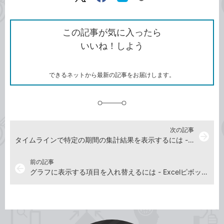
リ
X（旧
Facebook
は
ン
Twitter）
で
て
ク
で
シ
な
を
シ
ェ
ブ
この記事が気に入ったら
コ
ェ
ア
ッ
いいね！しよう
ピ
ア
ク
ー
マ
ー
ク
できるネットから最新の記事をお届けします。
に
追
加
次の記事
arrow_forward
タイムラインで特定の期間の集計結果を表示するには - Excelピボットテーブルを動画で解説
前の記事
arrow_back
グラフに表示する項目を入れ替えるには - Excelピボットテーブルを動画で解説