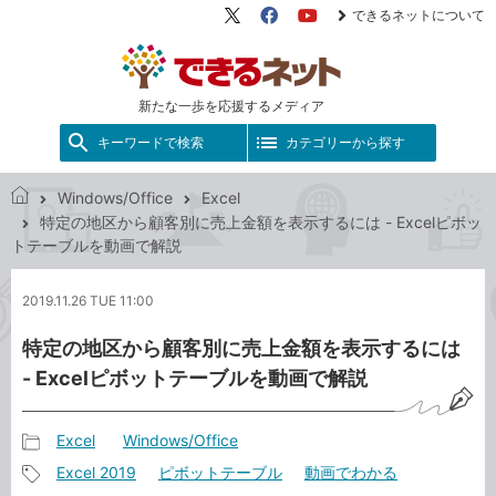
できるネットについて
X（旧
Facebook
YouTube
Twitter）
新たな一歩を応援するメディア
キーワードで検索
カテゴリーから探す
Windows/Office
Excel
で
特定の地区から顧客別に売上金額を表示するには - Excelピボッ
き
トテーブルを動画で解説
る
ネ
2019.11.26 TUE 11:00
ッ
ト
特定の地区から顧客別に売上金額を表示するには
- Excelピボットテーブルを動画で解説
Excel
Windows/Office
記
Excel 2019
ピボットテーブル
動画でわかる
事
記