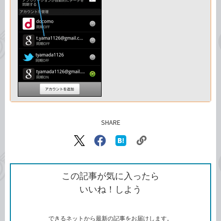
SHARE
記事をシェアする
リ
X（旧
Facebook
は
ン
Twitter）
で
て
ク
で
シ
な
を
シ
ェ
ブ
この記事が気に入ったら
コ
ェ
ア
ッ
いいね！しよう
ピ
ア
ク
ー
マ
ー
ク
できるネットから最新の記事をお届けします。