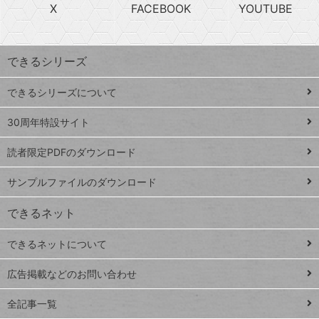
急
X
FACEBOOK
YOUTUBE
探
上
検
昇
索
す
ワ
できるシリーズ
ー
ド
できるシリーズについて
Google
ト
スプレ
ッ
30周年特設サイト
ッドシ
プ
読者限定PDFのダウンロード
ート
ペ
iPhone
ー
サンプルファイルのダウンロード
VLOOKUP
ジ
できるネット
連載
できるネットについて
Excel Q&A
close
閉じ
トイアンナ流仕
広告掲載などのお問い合わせ
る
事術
全記事一覧
PowerAutomate