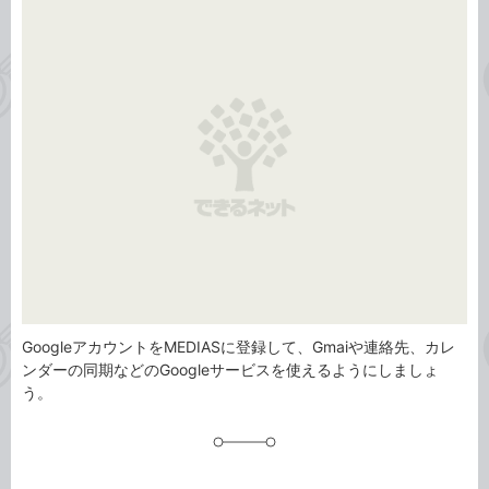
事
テ
タ
ゴ
グ
リ
GoogleアカウントをMEDIASに登録して、Gmaiや連絡先、カレ
ンダーの同期などのGoogleサービスを使えるようにしましょ
う。