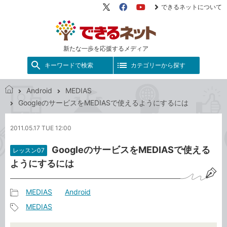
できるネットについて
X（旧
Facebook
YouTube
Twitter）
新たな一歩を応援するメディア
キーワードで検索
カテゴリーから探す
Android
MEDIAS
で
GoogleのサービスをMEDIASで使えるようにするには
き
る
2011.05.17 TUE 12:00
ネ
ッ
GoogleのサービスをMEDIASで使える
レッスン07
ト
ようにするには
MEDIAS
Android
記
MEDIAS
事
記
カ