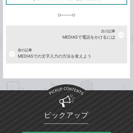
に
追
加
次の記事
arrow_forward
MEDIASで電話をかけるには
前の記事
arrow_back
MEDIASでの文字入力の方法を覚えよう
ピックアップ