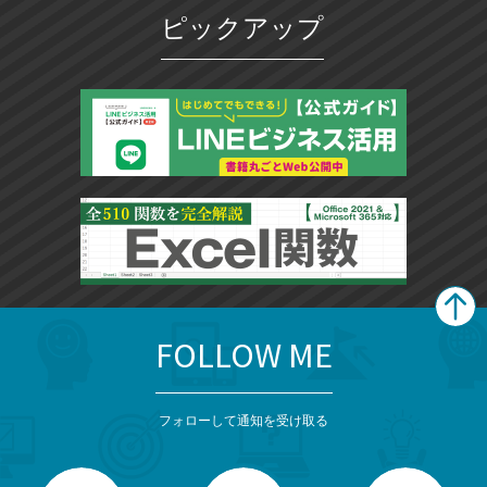
ピックアップ
FOLLOW ME
search
format_list_bulleted
検
カ
検
カ
索
テ
メ
ゴ
索
テ
ニ
リ
フォローして通知を受け取る
ゴ
ュ
ー
ー
一
リ
を
覧