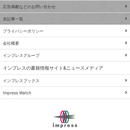
閉じ
トイアンナ流仕
広告掲載などのお問い合わせ
る
事術
全記事一覧
PowerAutomate
ではじめる業務
プライバシーポリシー
の完全自動化
会社概要
AI議事録作成術
Windows 11
インプレスグループ
Q&A
インプレスの書籍情報サイト&ニュースメディア
Teams踏み込み
活用術
インプレスブックス
Excel講師の仕事
Impress Watch
術
エクセル時短
パワポ時短
Windows Tips