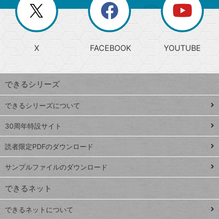
閉
を
ー
じ
閉
か
る
じ
る
search
ら
急
X
FACEBOOK
YOUTUBE
探
上
検
昇
索
す
ワ
できるシリーズ
ー
ド
できるシリーズについて
Google
ト
スプレ
ッ
30周年特設サイト
ッドシ
プ
読者限定PDFのダウンロード
ート
ペ
iPhone
ー
サンプルファイルのダウンロード
VLOOKUP
ジ
できるネット
連載
できるネットについて
Excel Q&A
close