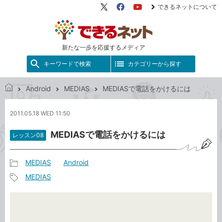
できるネットについて
X（旧
Facebook
YouTube
Twitter）
新たな一歩を応援するメディア
キーワードで検索
カテゴリーから探す
Android
MEDIAS
MEDIASで電話をかけるには
で
き
2011.05.18 WED 11:50
る
ネ
MEDIASで電話をかけるには
レッスン08
ッ
ト
MEDIAS
Android
記
MEDIAS
事
記
カ
事
テ
タ
ゴ
グ