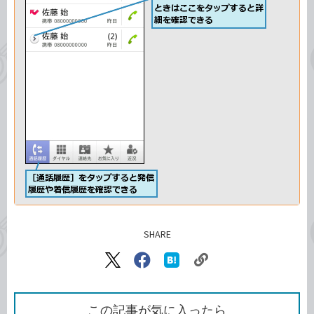
SHARE
記事をシェアする
リ
X（旧
Facebook
は
ン
Twitter）
で
て
ク
で
シ
な
を
シ
ェ
ブ
この記事が気に入ったら