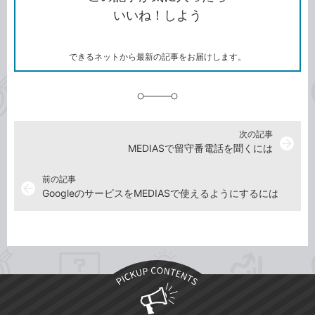
コ
ェ
ア
ッ
いいね！しよう
ピ
ア
ク
ー
マ
ー
ク
できるネットから最新の記事をお届けします。
に
追
加
次の記事
arrow_forward
MEDIASで留守番電話を聞くには
前の記事
arrow_back
GoogleのサービスをMEDIASで使えるようにするには