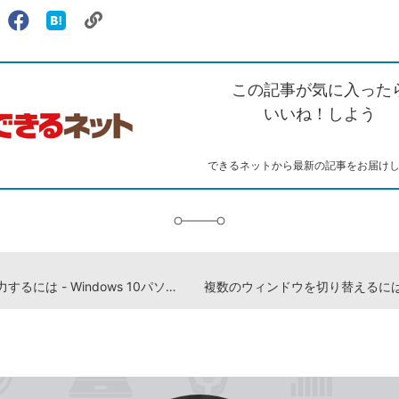
リ
X（旧
Facebook
は
ェアする
ン
witter）
で
て
ク
で
シ
な
を
シ
ェ
ブ
この記事が気に入った
コ
ェ
ア
ッ
ピ
ア
ク
いいね！しよう
ー
マ
ー
ク
できるネットから最新の記事をお届け
に
追
加
文章を入力するには - Windows 10パソコン使い方解説動画