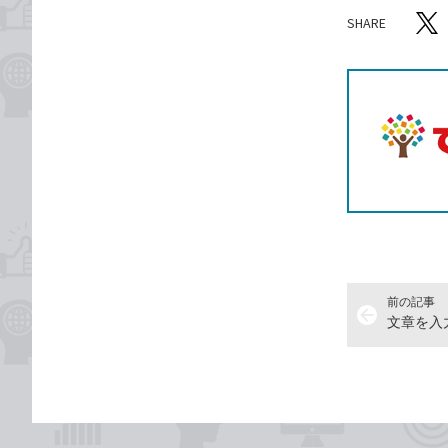
SHARE
記事をシ
T
前の記事
arrow_back