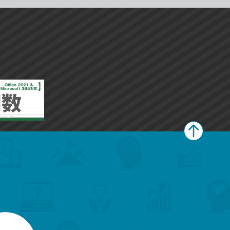
ペ
ー
ジ
上
部
へ