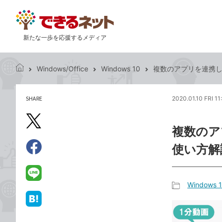
新たな一歩を応援するメディア
Windows/Office
Windows 10
複数のアプリを連携して
で
き
る
SHARE
2020.01.10 FRI 11
記
ネ
事
ッ
を
X（旧
ト
複数のアプ
シ
Twitter）
ェ
使い方解
で
ア
Facebook
す
シ
で
る
ェ
シ
LINE
Windows 
ア
ェ
で
記
ア
送
は
事
る
て
カ