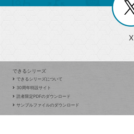
じ
閉
ー
る
じ
る
か
ら
急上昇ワード
X
探
Googleスプレッドシート
iPhone
VLOOKUP
す
できるシリーズ
close
できるシリーズについて
閉
ト
じ
ッ
30周年特設サイト
る
プ
読者限定PDFのダウンロード
ペ
サンプルファイルのダウンロード
ー
ジ