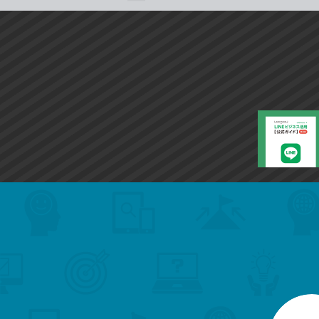
search
format_list_bulleted
検
カ
検
カ
索
テ
メ
ゴ
索
テ
ニ
リ
ュ
ー
ゴ
ー
一
を
覧
リ
閉
を