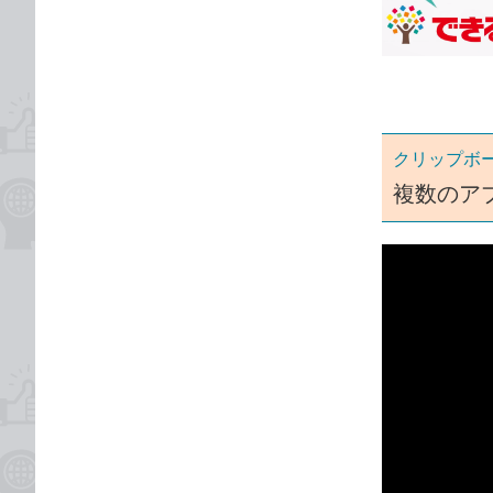
な
テ
ブ
ゴ
ッ
リ
ク
マ
ー
クリップボ
ク
複数のア
に
追
加