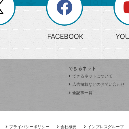
search
検
索
FACEBOOK
YO
できるネット
できるネットについて
広告掲載などのお問い合わせ
全記事一覧
プライバシーポリシー
会社概要
インプレスグループ