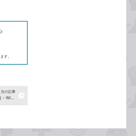
ら
します。
次の記事
arrow_forward
複数のウィンドウを切り替えるには - Windows 10パソコン使い方解説動画